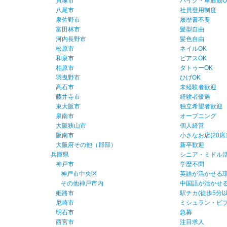
貝塚市
バイク・車通勤O
八尾市
社員登用制度
泉佐野市
履歴書不要
富田林市
髪型自由
河内長野市
髪色自由
松原市
ネイルOK
和泉市
ピアスOK
柏原市
タトゥーOK
羽曳野市
ひげOK
高石市
未経験者歓迎
藤井寺市
経験者優遇
東大阪市
独立希望者歓迎
泉南市
オープニング
大阪狭山市
個人経営
阪南市
小さなお店(20席
大阪府その他（郡部）
新卒歓迎
兵庫県
シニア・ミドル
神戸市
学歴不問
神戸市中央区
英語が活かせる
その他神戸市内
中国語が活かせ
姫路市
駅チカ(徒歩5分以
尼崎市
ミシュラン・ビ
明石市
急募
西宮市
注目求人