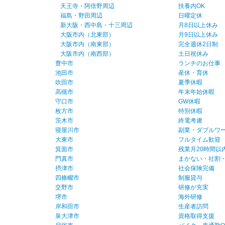
天王寺・阿倍野周辺
扶養内OK
福島・野田周辺
日曜定休
新大阪・西中島・十三周辺
月8日以上休み
大阪市内（北東部）
月9日以上休み
大阪市内（南東部）
完全週休2日制
大阪市内（南西部）
土日祝休み
豊中市
ランチのお仕事
池田市
産休・育休
吹田市
夏季休暇
高槻市
年末年始休暇
守口市
GW休暇
枚方市
特別休暇
茨木市
終電考慮
寝屋川市
副業・ダブルワー
大東市
フルタイム歓迎
箕面市
残業月20時間以
門真市
まかない・社割
摂津市
社会保険完備
四條畷市
制服貸与
交野市
研修が充実
堺市
海外研修
岸和田市
生産者訪問
泉大津市
資格取得支援