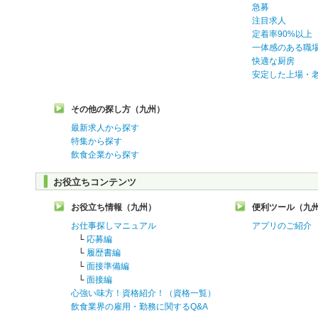
急募
注目求人
定着率90%以上
一体感のある職
快適な厨房
安定した上場・
その他の探し方（九州）
最新求人から探す
特集から探す
飲食企業から探す
お役立ちコンテンツ
お役立ち情報（九州）
便利ツール（九
お仕事探しマニュアル
アプリのご紹介
└
応募編
└
履歴書編
└
面接準備編
└
面接編
心強い味方！資格紹介！（資格一覧）
飲食業界の雇用・勤務に関するQ&A