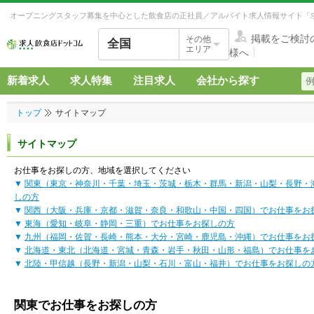
オープニングスタッフ募集を中心とした飲食店の正社員／アルバイト求人情報サイト「
掲載をご検討
その他
全国
エリア
様へ
新着求人
求人特集
注目求人
会社から探す
トップ
サイトマップ
サイトマップ
お仕事をお探しの方、地域を選択してください
▼
関東（東京・神奈川・千葉・埼玉・茨城・栃木・群馬・新潟・山梨・長野・
しの方
▼
関西（大阪・兵庫・京都・滋賀・奈良・和歌山・中国・四国）でお仕事をお
▼
東海（愛知・岐阜・静岡・三重）でお仕事をお探しの方
▼
九州（福岡・佐賀・長崎・熊本・大分・宮崎・鹿児島・沖縄）でお仕事をお
▼
北海道・東北（北海道・宮城・青森・岩手・秋田・山形・福島）でお仕事を
▼
北陸・甲信越（長野・新潟・山梨・石川・富山・福井）でお仕事をお探しの
関東でお仕事をお探しの方