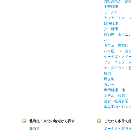
お好み焼き・鉄
中華料理
ラーメン
アジア・エスニ
韓国料理
タイ料理
居酒屋・ダイニ
バー
カフェ・喫茶店
パン屋・ベーカ
ケーキ屋・スイ
ファーストフー
テイクアウト・
焼肉
焼き鳥
カレー
専門料理 他
ホテル・旅館
給食・社員食堂
食品工場・セン
北海道・東北の地域から探す
こだわり条件で
北海道
ボーナス・賞与