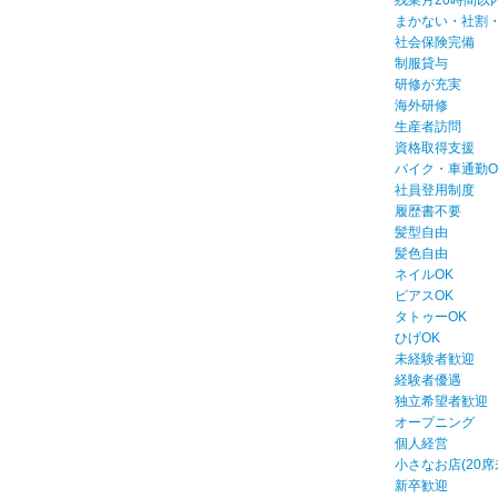
残業月20時間以
まかない・社割
社会保険完備
制服貸与
研修が充実
海外研修
生産者訪問
資格取得支援
バイク・車通勤O
社員登用制度
履歴書不要
髪型自由
髪色自由
ネイルOK
ピアスOK
タトゥーOK
ひげOK
未経験者歓迎
経験者優遇
独立希望者歓迎
オープニング
個人経営
小さなお店(20席
新卒歓迎