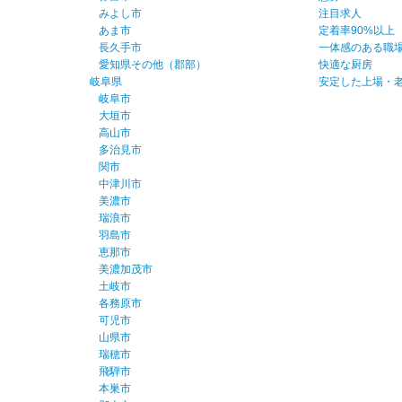
みよし市
注目求人
あま市
定着率90%以上
長久手市
一体感のある職
愛知県その他（郡部）
快適な厨房
岐阜県
安定した上場・
岐阜市
大垣市
高山市
多治見市
関市
中津川市
美濃市
瑞浪市
羽島市
恵那市
美濃加茂市
土岐市
各務原市
可児市
山県市
瑞穂市
飛騨市
本巣市