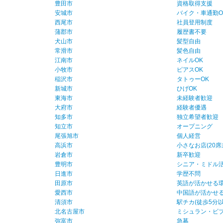
豊田市
資格取得支援
安城市
バイク・車通勤O
西尾市
社員登用制度
蒲郡市
履歴書不要
犬山市
髪型自由
常滑市
髪色自由
江南市
ネイルOK
小牧市
ピアスOK
稲沢市
タトゥーOK
新城市
ひげOK
東海市
未経験者歓迎
大府市
経験者優遇
知多市
独立希望者歓迎
知立市
オープニング
尾張旭市
個人経営
高浜市
小さなお店(20席
岩倉市
新卒歓迎
豊明市
シニア・ミドル
日進市
学歴不問
田原市
英語が活かせる
愛西市
中国語が活かせ
清須市
駅チカ(徒歩5分以
北名古屋市
ミシュラン・ビ
弥富市
急募