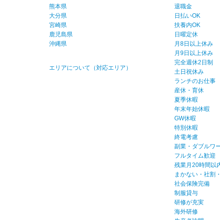
熊本県
退職金
大分県
日払いOK
宮崎県
扶養内OK
鹿児島県
日曜定休
沖縄県
月8日以上休み
月9日以上休み
完全週休2日制
エリアについて（対応エリア）
土日祝休み
ランチのお仕事
産休・育休
夏季休暇
年末年始休暇
GW休暇
特別休暇
終電考慮
副業・ダブルワー
フルタイム歓迎
残業月20時間以
まかない・社割
社会保険完備
制服貸与
研修が充実
海外研修