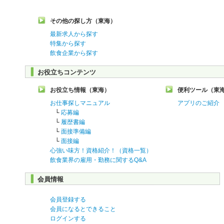
その他の探し方（東海）
最新求人から探す
特集から探す
飲食企業から探す
お役立ちコンテンツ
お役立ち情報（東海）
便利ツール（東
お仕事探しマニュアル
アプリのご紹介
└
応募編
└
履歴書編
└
面接準備編
└
面接編
心強い味方！資格紹介！（資格一覧）
飲食業界の雇用・勤務に関するQ&A
会員情報
会員登録する
会員になるとできること
ログインする