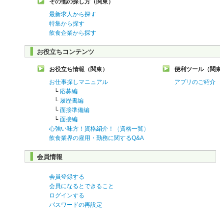
その他の探し方（関東）
最新求人から探す
特集から探す
飲食企業から探す
お役立ちコンテンツ
お役立ち情報（関東）
便利ツール（関
お仕事探しマニュアル
アプリのご紹介
└
応募編
└
履歴書編
└
面接準備編
└
面接編
心強い味方！資格紹介！（資格一覧）
飲食業界の雇用・勤務に関するQ&A
会員情報
会員登録する
会員になるとできること
ログインする
パスワードの再設定