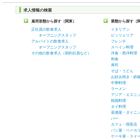
求人情報の検索
雇用形態から探す（関東）
業態から探す（
正社員の飲食求人
イタリアン
オープニングスタッフ
ピッツェリア
アルバイトの飲食求人
フレンチ
オープニングスタッフ
スペイン料理
その他の飲食求人（契約社員など）
洋食・西洋料理
和食
寿司
そば・うどん
お好み焼き・鉄
中華料理
ラーメン
アジア・エスニ
韓国料理
タイ料理
居酒屋・ダイニ
バー
カフェ・喫茶店
パン屋・ベーカ
ケーキ屋・スイ