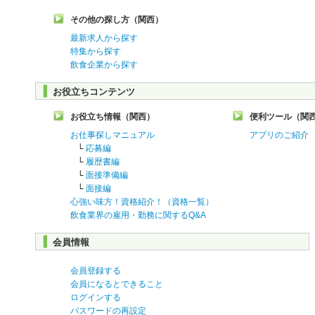
その他の探し方（関西）
最新求人から探す
特集から探す
飲食企業から探す
お役立ちコンテンツ
お役立ち情報（関西）
便利ツール（関
お仕事探しマニュアル
アプリのご紹介
└
応募編
└
履歴書編
└
面接準備編
└
面接編
心強い味方！資格紹介！（資格一覧）
飲食業界の雇用・勤務に関するQ&A
会員情報
会員登録する
会員になるとできること
ログインする
パスワードの再設定