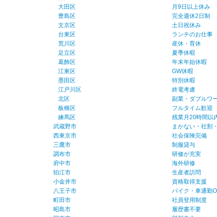
大田区
月9日以上休み
豊島区
完全週休2日制
文京区
土日祝休み
台東区
ランチのお仕事
荒川区
産休・育休
足立区
夏季休暇
葛飾区
年末年始休暇
江東区
GW休暇
墨田区
特別休暇
江戸川区
終電考慮
北区
副業・ダブルワー
板橋区
フルタイム歓迎
練馬区
残業月20時間以
武蔵野市
まかない・社割
西東京市
社会保険完備
三鷹市
制服貸与
調布市
研修が充実
府中市
海外研修
狛江市
生産者訪問
小金井市
資格取得支援
八王子市
バイク・車通勤O
町田市
社員登用制度
昭島市
履歴書不要