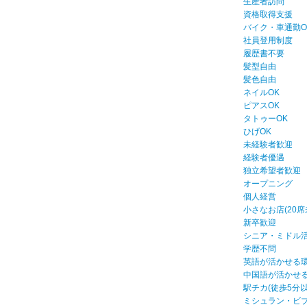
生産者訪問
資格取得支援
バイク・車通勤O
社員登用制度
履歴書不要
髪型自由
髪色自由
ネイルOK
ピアスOK
タトゥーOK
ひげOK
未経験者歓迎
経験者優遇
独立希望者歓迎
オープニング
個人経営
小さなお店(20席
新卒歓迎
シニア・ミドル
学歴不問
英語が活かせる
中国語が活かせ
駅チカ(徒歩5分以
ミシュラン・ビ