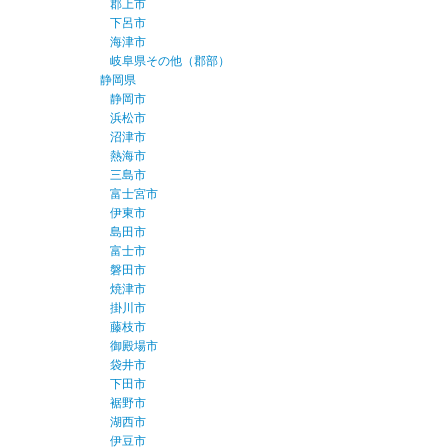
郡上市
下呂市
海津市
岐阜県その他（郡部）
静岡県
静岡市
浜松市
沼津市
熱海市
三島市
富士宮市
伊東市
島田市
富士市
磐田市
焼津市
掛川市
藤枝市
御殿場市
袋井市
下田市
裾野市
湖西市
伊豆市