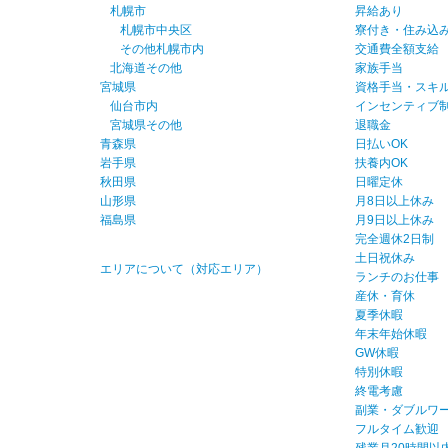
札幌市
昇給あり
札幌市中央区
寮付き・住み込
その他札幌市内
交通費全額支給
北海道その他
家族手当
宮城県
資格手当・スキ
仙台市内
インセンティブ
宮城県その他
退職金
青森県
日払いOK
岩手県
扶養内OK
秋田県
日曜定休
山形県
月8日以上休み
福島県
月9日以上休み
完全週休2日制
土日祝休み
エリアについて（対応エリア）
ランチのお仕事
産休・育休
夏季休暇
年末年始休暇
GW休暇
特別休暇
終電考慮
副業・ダブルワー
フルタイム歓迎