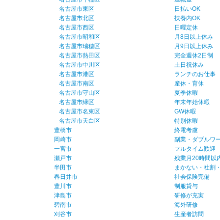
名古屋市東区
日払いOK
名古屋市北区
扶養内OK
名古屋市西区
日曜定休
名古屋市昭和区
月8日以上休み
名古屋市瑞穂区
月9日以上休み
名古屋市熱田区
完全週休2日制
名古屋市中川区
土日祝休み
名古屋市港区
ランチのお仕事
名古屋市南区
産休・育休
名古屋市守山区
夏季休暇
名古屋市緑区
年末年始休暇
名古屋市名東区
GW休暇
名古屋市天白区
特別休暇
豊橋市
終電考慮
岡崎市
副業・ダブルワー
一宮市
フルタイム歓迎
瀬戸市
残業月20時間以
半田市
まかない・社割
春日井市
社会保険完備
豊川市
制服貸与
津島市
研修が充実
碧南市
海外研修
刈谷市
生産者訪問