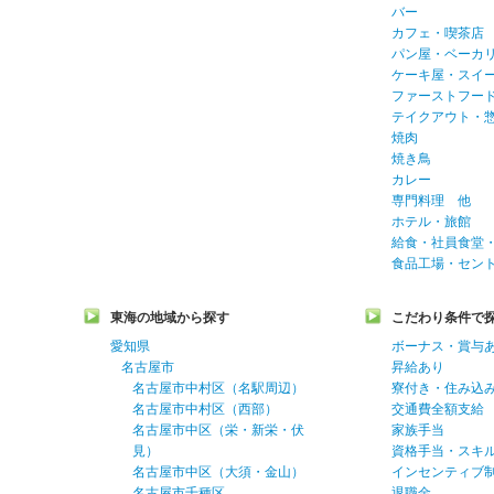
バー
カフェ・喫茶店
パン屋・ベーカ
ケーキ屋・スイ
ファーストフー
テイクアウト・
焼肉
焼き鳥
カレー
専門料理 他
ホテル・旅館
給食・社員食堂
食品工場・セン
東海の地域から探す
こだわり条件で
愛知県
ボーナス・賞与
名古屋市
昇給あり
名古屋市中村区（名駅周辺）
寮付き・住み込
名古屋市中村区（西部）
交通費全額支給
名古屋市中区（栄・新栄・伏
家族手当
見）
資格手当・スキ
名古屋市中区（大須・金山）
インセンティブ
名古屋市千種区
退職金