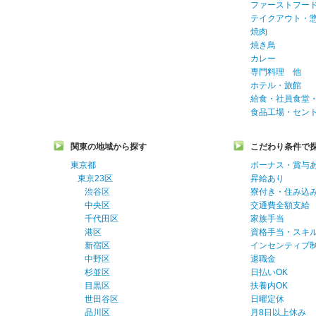
ファーストフー
テイクアウト・
焼肉
焼き鳥
カレー
専門料理 他
ホテル・旅館
給食・社員食堂
食品工場・セン
関東の地域から探す
こだわり条件で
東京都
ボーナス・賞与
東京23区
昇給あり
渋谷区
寮付き・住み込
中央区
交通費全額支給
千代田区
家族手当
港区
資格手当・スキ
新宿区
インセンティブ
中野区
退職金
杉並区
日払いOK
目黒区
扶養内OK
世田谷区
日曜定休
品川区
月8日以上休み