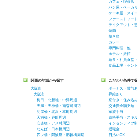
カフェ・喫茶店
パン屋・ベーカ
ケーキ屋・スイ
ファーストフー
テイクアウト・
焼肉
焼き鳥
カレー
専門料理 他
ホテル・旅館
給食・社員食堂
食品工場・セン
関西の地域から探す
こだわり条件で
大阪府
ボーナス・賞与
大阪市
昇給あり
梅田・北新地・中津周辺
寮付き・住み込
天満・天神橋・南森町周辺
交通費全額支給
淀屋橋・北浜・本町周辺
家族手当
天満橋・谷町周辺
資格手当・スキ
心斎橋・アメ村周辺
インセンティブ
なんば・日本橋周辺
退職金
四ツ橋・阿波座・肥後橋周辺
日払いOK