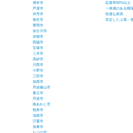
洲本市
定着率90%以上
芦屋市
一体感のある職
伊丹市
快適な厨房
相生市
安定した上場・
豊岡市
加古川市
赤穂市
西脇市
宝塚市
三木市
高砂市
川西市
小野市
三田市
加西市
丹波篠山市
養父市
丹波市
南あわじ市
朝来市
淡路市
宍粟市
加東市
たつの市