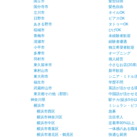
国立市
髪型自由
国分寺市
髪色自由
立川市
ネイルOK
日野市
ピアスOK
あきる野市
タトゥーOK
稲城市
ひげOK
青梅市
未経験者歓迎
清瀬市
経験者優遇
小平市
独立希望者歓迎
多摩市
オープニング
羽村市
個人経営
東久留米市
小さなお店(20席
東村山市
新卒歓迎
東大和市
シニア・ミドル
福生市
学歴不問
武蔵村山市
英語が活かせる
東京都その他（郡部）
中国語が活かせ
神奈川県
駅チカ(徒歩5分以
横浜市
ミシュラン・ビ
横浜市西区
急募
横浜市神奈川区
注目求人
横浜市中区
定着率90%以上
横浜市青葉区
一体感のある職
横浜市港北区・鶴見区
快適な厨房