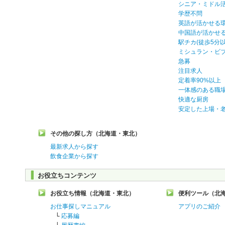
シニア・ミドル
学歴不問
英語が活かせる
中国語が活かせ
駅チカ(徒歩5分以
ミシュラン・ビ
急募
注目求人
定着率90%以上
一体感のある職
快適な厨房
安定した上場・
その他の探し方（北海道・東北）
最新求人から探す
飲食企業から探す
お役立ちコンテンツ
お役立ち情報（北海道・東北）
便利ツール（北
お仕事探しマニュアル
アプリのご紹介
└
応募編