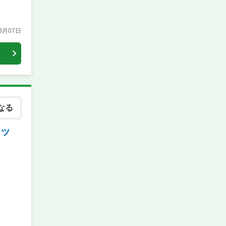
08月07日
なる
トッ