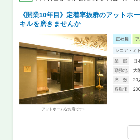
《開業10年目》定着率抜群のアットホ
キルを磨きませんか
正社員
ア
シニア・ミ
業 態
日
勤務地
大
席 数
20
客単価
20
アットホームなお店です♪