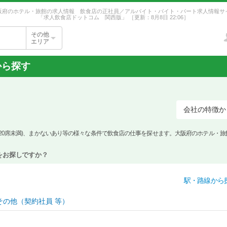
阪府のホテル・旅館の求人情報 飲食店の正社員／アルバイト・バイト・パート求人情報サ
「求人飲食店ドットコム 関西版」
［更新：8月8日 22:06］
その他
エリア
から探す
会社の特徴か
20席未満)、まかないあり等の様々な条件で飲食店の仕事を探せます。大阪府のホテル・旅
をお探しですか？
駅・路線から
その他（契約社員 等）