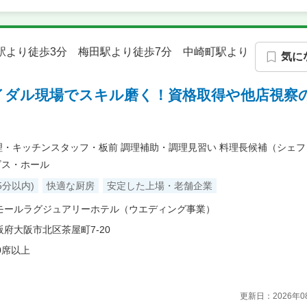
田駅より徒歩3分 梅田駅より徒歩7分 中崎町駅より
気に
イダル現場でスキル磨く！資格取得や他店視察
理・キッチンスタッフ・板前
調理補助・調理見習い
料理長候補（シェフ
ビス・ホール
5分以内)
快適な厨房
安定した上場・老舗企業
モールラグジュアリーホテル（ウエディング事業）
阪府大阪市北区茶屋町7-20
0席以上
更新日：
2026年