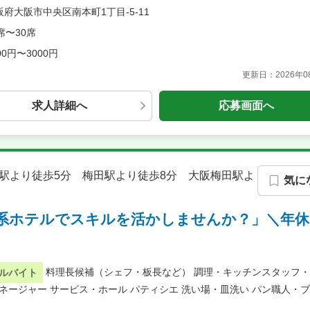
阪府大阪市中央区南本町1丁目‐5-11
席〜30席
00円〜3000円
更新日：
2026年
求人詳細へ
応募画面へ
阪駅より徒歩5分 梅田駅より徒歩8分 大阪梅田駅よ
気に
系ホテルでスキルを活かしませんか？」＼年休1
料理長候補（シェフ・板長など）
調理・キッチンスタッフ・
ルバイト
ネージャー
サービス・ホール
パティシエ
洗い場・皿洗い
パン職人・ブ