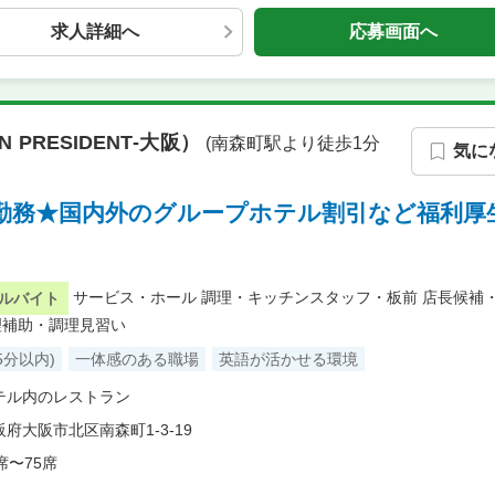
求人詳細へ
応募画面へ
N PRESIDENT‐大阪）
(南森町駅より徒歩1分
気に
定勤務★国内外のグループホテル割引など福利厚
サービス・ホール
調理・キッチンスタッフ・板前
店長候補
ルバイト
理補助・調理見習い
5分以内)
一体感のある職場
英語が活かせる環境
テル内のレストラン
阪府大阪市北区南森町1-3-19
席〜75席