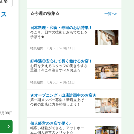
なる
のス
☆今週の特集☆
一覧へ»
日本料理・和食・寿司のお店特集！
今こそ、日本の技術とおもてなしを
学ぼう★
特集期間： 8月5日 〜 8月11日
好待遇◎安心して長く働けるお店！
お店を支えるスタッフの働きやすさ
重視！今こそ注目すべきお店☆
特集期間： 8月5日 〜 8月11日
★オープニング・出店計画中のお店★
第一期メンバー募集！新店立上げ・
今後の出店に力を発揮しよう！
08月08日
個人経営のお店で働く♪
幅広い経験ができる、アットホー
ム…個人経営のメリット☆