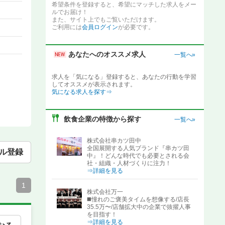
希望条件を登録すると、希望にマッチした求人をメー
ルでお届け！
また、サイト上でもご覧いただけます。
ご利用には
会員ログイン
が必要です。
あなたへのオススメ求人
一覧へ»
求人を「気になる」登録すると、あなたの行動を学習
してオススメが表示されます。
気になる求人を探す⇒
飲食企業の特徴から探す
一覧へ»
株式会社串カツ田中
全国展開する人気ブランド『串カツ田
ル登録
中』！どんな時代でも必要とされる会
社・組織・人材づくりに注力！
⇒詳細を見る
1
株式会社万一
◼️憧れのご褒美タイムを想像する/店長
35.5万〜/店舗拡大中の企業で抜擢人事
を目指す！
⇒詳細を見る