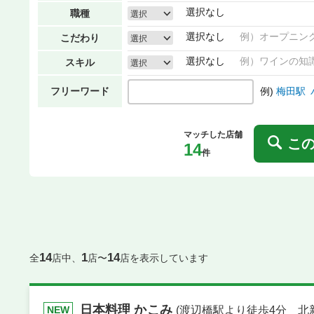
選択なし
職種
選択
選択なし
例）オープニン
こだわり
選択
選択なし
例）ワインの知
スキル
選択
例)
梅田駅
フリーワード
マッチした店舗
こ
14
件
14
1
14
全
店中、
店〜
店を表示しています
日本料理 かこみ
(渡辺橋駅より徒歩4分 北
NEW