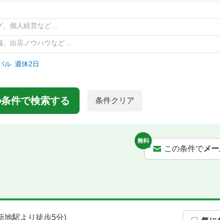
グ、個人経営など…
識、出店ノウハウなど…
バル
週休2日
の条件で検索する
条件クリア
この条件で
メー
新地駅より徒歩5分)