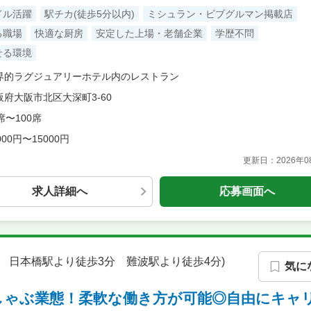
ドル活躍
駅チカ(徒歩5分以内)
ミシュラン・ビブグルマン掲載店
る職場
快適な厨房
安定した上場・老舗企業
学歴不問
せる環境
界的ラグジュアリーホテル内のレストラン
阪府大阪市北区大深町3-60
席〜100席
000円〜15000円
更新日：
2026年
求人詳細へ
応募画面へ
分 日本橋駅より徒歩3分 難波駅より徒歩4分)
気に
しゃぶ業態！柔軟な働き方が可能◎自由にキャ