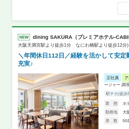
dining SAKURA（プレミアホテル‐CABI
NEW
大阪天満宮駅より徒歩1分 なにわ橋駅より徒歩12分)
＼年間休日112日／経験を活かして安
充実♪
正社員
ア
ージャー
調
駅チカ(徒歩
業 態
ホ
勤務地
大
席 数
50