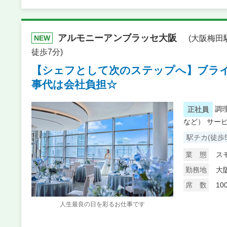
アルモニーアンブラッセ大阪
(大阪梅
NEW
徒歩7分)
【シェフとして次のステップへ】ブラ
事代は会社負担☆
調
正社員
など）
サー
駅チカ(徒歩
業 態
ス
勤務地
大
席 数
10
人生最良の日を彩るお仕事です