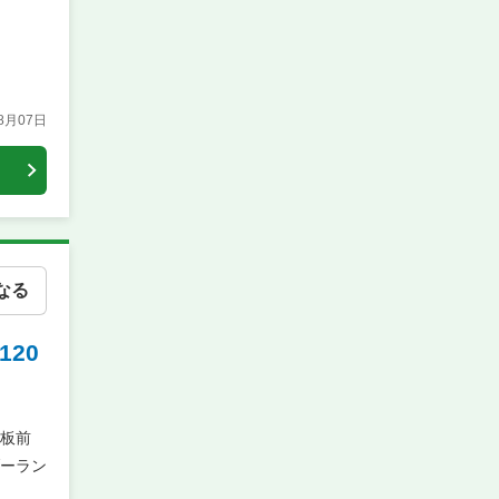
08月07日
なる
20
板前
ーラン