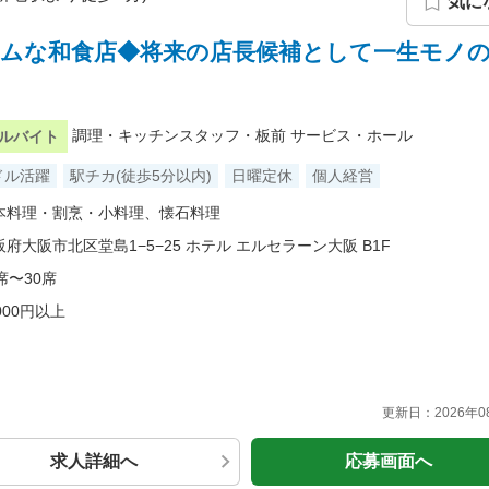
気に
ームな和食店◆将来の店長候補として一生モノ
調理・キッチンスタッフ・板前
サービス・ホール
ルバイト
ドル活躍
駅チカ(徒歩5分以内)
日曜定休
個人経営
本料理・割烹・小料理、懐石料理
阪府大阪市北区堂島1−5−25 ホテル エルセラーン大阪 B1F
席〜30席
000円以上
更新日：
2026年
求人詳細へ
応募画面へ