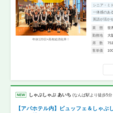
シニア・ミ
一体感のあ
英語が活か
業 態
世
勤務地
大
年休120日×高有給消化率！
席 数
75
客単価
10
しゃぶしゃぶ あいち
(なんば駅より徒歩5
NEW
【アパホテル内】ビュッフェ＆しゃぶ