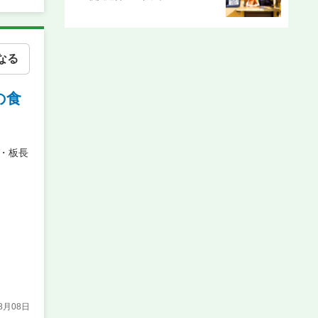
なる
の食
・板長
08月08日