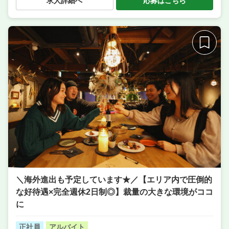
求人詳細へ
応募はこちら
ス・ホール ／ 調理補助・調理見習い
業態
カフェ＆ダイニング／イタリアン
住所
大阪府大阪市北区堂山町7-22 ステージ中通りビル 4階
席数
40席〜50席
単価
4000円〜5000円
＼海外進出も予定しています★／【エリア内で圧倒的
な好待遇×完全週休2日制◎】裁量の大きな環境がココ
に
正社員
アルバイト