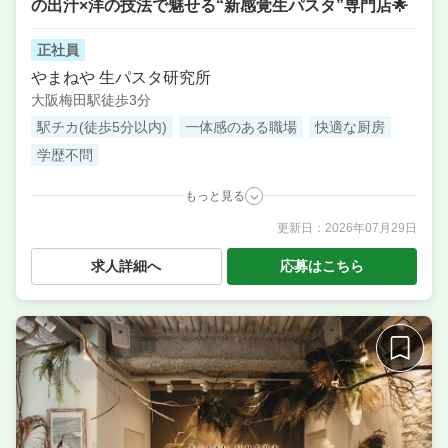
の出汁×洋の技法で魅せる“新感覚生パスタ”専門店🌟
正社員
やまねや 生パスタ研究所
大阪梅田駅徒歩3分
駅チカ(徒歩5分以内)
一体感のある職場
快適な厨房
学歴不問
もっと見る
更新日：
2026年07月29日
職種
店長候補・マネージャー ／ 調理・キッチンスタッ
フ・板前 ／ サービス・ホール
求人詳細へ
応募はこちら
業態
国産小麦100%の自家製生パスタ専門店
住所
大阪府大阪市北区角田町8-7 12階 祝祭ダイニング
席数
20席〜30席
単価
1500円〜2000円