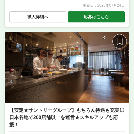
更新日：
2026年07月24日
職種
サービス・ホール ／ 調理・キッチンスタッフ・板前
／ 調理補助・調理見習い ／ ソムリエ ／ ピザ職人・ピ
求人詳細へ
応募はこちら
ッツァイオーロ
業態
イタリアン・ダイニングバー
住所
大阪府大阪市北区角田町8-47 阪急グランドビル（阪急
32番街 空庭Dining） 27F
席数
75席〜100席
単価
5000円〜7000円
【安定★サントリーグループ】もちろん待遇も充実◎
日本各地で200店舗以上を運営★スキルアップも応
援！