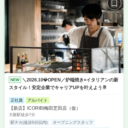
NEW
＼2026.10💎OPEN／炉端焼き×イタリアンの新
スタイル！安定企業でキャリアUPを叶えよう🥂
正社員
アルバイト
【新店】ICORIBI梅田芝田店（仮）
大阪駅徒歩7分
駅チカ(徒歩5分以内)
オープニングスタッフ