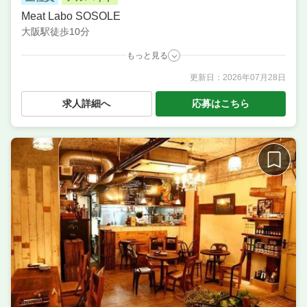
Meat Labo SOSOLE
大阪駅徒歩10分
もっと見る
更新日：
2026年07月28日
職種
店長候補・マネージャー ／ 料理長候補（シェフ・板
長など） ／ サービス・ホール ／ 調理・キッチンスタ
求人詳細へ
応募はこちら
ッフ・板前 ／ 調理補助・調理見習い
業態
イタリアンバル
住所
大阪府大阪市北区神山町9-10 丸善レジャービル 2F
席数
40席〜50席
単価
4000円〜5000円