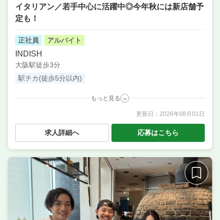
イタリアン／若手中心に活躍中◎今年秋には新店舗予
定も！
正社員
アルバイト
INDISH
大阪駅徒歩3分
駅チカ(徒歩5分以内)
もっと見る
更新日：
2026年08月01日
職種
料理長候補（シェフ・板長など） ／ 店長候補・マネ
ージャー ／ 調理・キッチンスタッフ・板前 ／ 調理補
求人詳細へ
応募はこちら
助・調理見習い ／ サービス・ホール ／ ソムリエ ／
パティシエ
業態
オーセンティックイタリアン
住所
大阪府大阪市北区梅田3-2-2 JPタワー大阪 KITTE大
阪
席数
30席〜40席
単価
7000円〜10000円