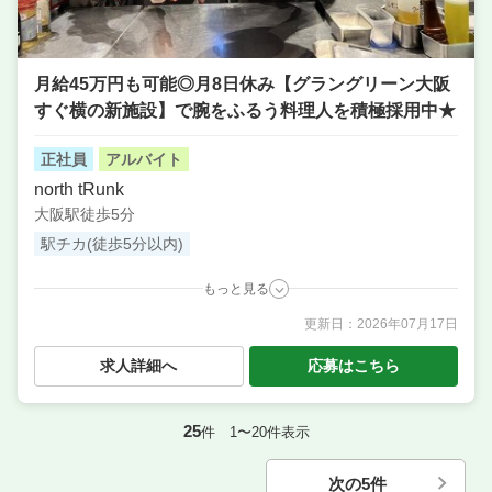
月給45万円も可能◎月8日休み【グラングリーン大阪
すぐ横の新施設】で腕をふるう料理人を積極採用中★
正社員
アルバイト
north tRunk
大阪駅徒歩5分
駅チカ(徒歩5分以内)
もっと見る
更新日：
2026年07月17日
職種
本部スタッフ・SV ／ 料理長候補（シェフ・板長な
ど） ／ 店長候補・マネージャー ／ 調理・キッチンス
求人詳細へ
応募はこちら
タッフ・板前 ／ サービス・ホール ／ ソムリエ ／ バ
リスタ ／ 調理補助・調理見習い ／ 洗い場・皿洗い
業態
イタリアン／カフェレストラン
25
件 1〜20件表示
住所
大阪府大阪市北区大深町3-1 グランフロント大阪北館
6F
次の5件