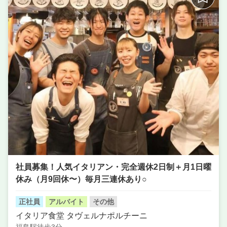
席数
50席〜75席
単価
5000円〜7000円
社員募集！人気イタリアン・完全週休2日制＋月1日曜
休み（月9回休〜）毎月三連休あり○
正社員
アルバイト
その他
イタリア食堂 タヴェルナポルチーニ