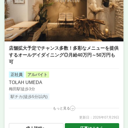
店舗拡大予定でチャンス多数！多彩なメニューを提供
するオールデイダイニング◎月給40万円～50万円も
可
正社員
アルバイト
TOLAH UMEDA
梅田駅徒歩3分
駅チカ(徒歩5分以内)
もっと見る
更新日：
2026年07月29日
職種
料理長候補（シェフ・板長など） ／ 店長候補・マネ
ージャー ／ 調理・キッチンスタッフ・板前 ／ サービ