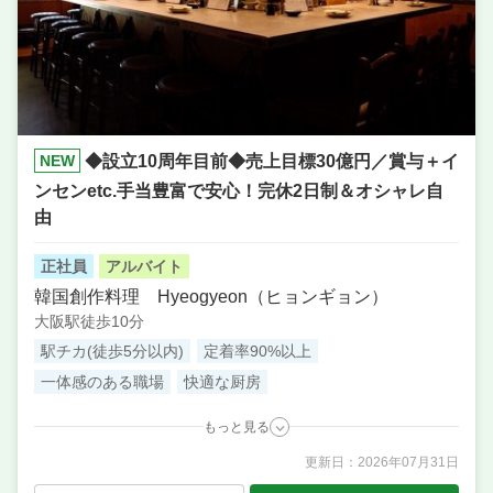
NEW
◆設立10周年目前◆売上目標30億円／賞与＋イ
ンセンetc.手当豊富で安心！完休2日制＆オシャレ自
由
正社員
アルバイト
韓国創作料理 Hyeogyeon（ヒョンギョン）
大阪駅徒歩10分
駅チカ(徒歩5分以内)
定着率90%以上
一体感のある職場
快適な厨房
もっと見る
更新日：
2026年07月31日
職種
店長候補・マネージャー ／ サービス・ホール ／ 料理
長候補（シェフ・板長など） ／ 調理・キッチンスタ