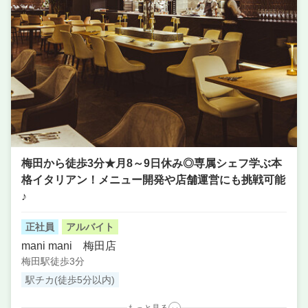
梅田から徒歩3分★月8～9日休み◎専属シェフ学ぶ本
格イタリアン！メニュー開発や店舗運営にも挑戦可能
♪
正社員
アルバイト
mani mani 梅田店
梅田駅徒歩3分
駅チカ(徒歩5分以内)
もっと見る