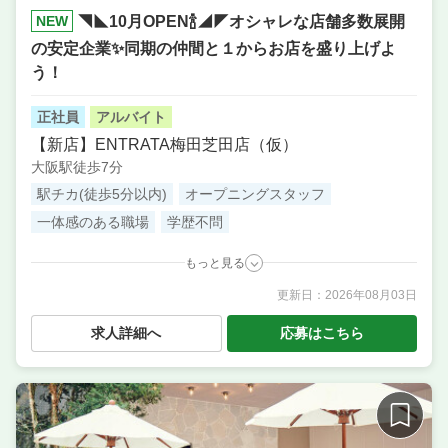
NEW
◥◣10月OPEN🍾◢◤オシャレな店舗多数展開
の安定企業✨同期の仲間と１からお店を盛り上げよ
う！
正社員
アルバイト
【新店】ENTRATA梅田芝田店（仮）
大阪駅徒歩7分
駅チカ(徒歩5分以内)
オープニングスタッフ
一体感のある職場
学歴不問
もっと見る
更新日：
2026年08月03日
職種
調理・キッチンスタッフ・板前 ／ サービス・ホール
／ 料理長候補（シェフ・板長など）
求人詳細へ
応募はこちら
業態
ワイン好きが集うイタリアン
住所
大阪府大阪市北区芝田2-5-6 ニュー共栄ビル 1F
席数
30席〜40席
単価
4000円〜5000円