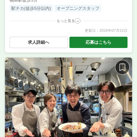
福島駅徒歩3分
駅チカ(徒歩5分以内)
オープニングスタッフ
もっと見る
更新日：
2026年07月22日
職種
サービス・ホール ／ 調理・キッチンスタッフ・板前
／ 調理補助・調理見習い
求人詳細へ
応募はこちら
業態
酒場 バール イタリアン
住所
大阪府大阪市福島区福島5-10-19
席数
30席〜40席
単価
4000円〜5000円