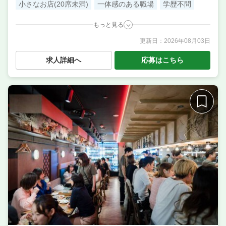
小さなお店(20席未満)
一体感のある職場
学歴不問
もっと見る
更新日：
2026年08月03日
職種
調理・キッチンスタッフ・板前 ／ 料理長候補（シェ
フ・板長など） ／ サービス・ホール
求人詳細へ
応募はこちら
業態
囲炉裏で仕上げるオリジナルのイタリアン
住所
大阪府大阪市北区芝田2-5-6 ニュー共栄ビル 1F
席数
15席〜20席
単価
10000円〜15000円