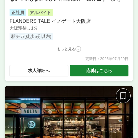
正社員
アルバイト
FLANDERS TALE イノゲート大阪店
大阪駅徒歩1分
駅チカ(徒歩5分以内)
もっと見る
更新日：
2026年07月29日
職種
本部スタッフ・SV ／ 店長候補・マネージャー ／ 料理
長候補（シェフ・板長など） ／ サービス・ホール ／
求人詳細へ
応募はこちら
調理・キッチンスタッフ・板前
業態
瓶ビールの種類は100種類以上！お洒落パブ
住所
大阪府大阪市北区梅田3丁目2番123号 イノゲート大阪
4階
席数
75席〜100席
単価
3000円〜4000円