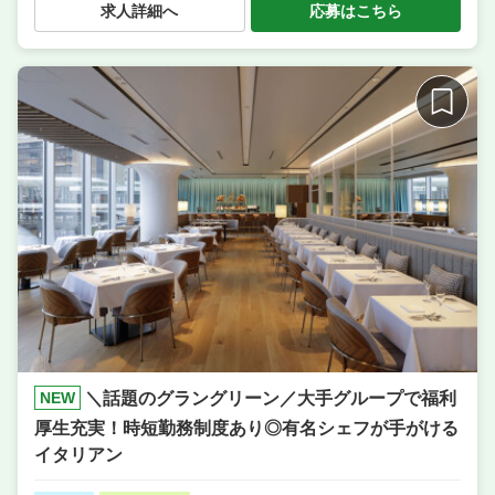
求人詳細へ
応募はこちら
ッフ・板前 ／ 調理補助・調理見習い
業態
韓国料理
住所
大阪府大阪市北区曽根崎2-10-19 河合ビル 4F
席数
20席〜30席
単価
2000円〜3000円
NEW
＼話題のグラングリーン／大手グループで福利
厚生充実！時短勤務制度あり◎有名シェフが手がける
イタリアン