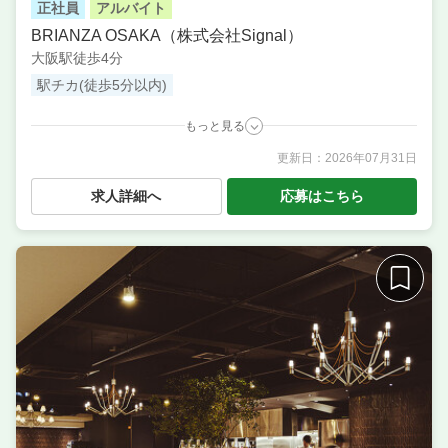
正社員
アルバイト
BRIANZA OSAKA（株式会社Signal）
大阪駅徒歩4分
駅チカ(徒歩5分以内)
もっと見る
更新日：
2026年07月31日
職種
店長候補・マネージャー ／ 料理長候補（シェフ・板
長など） ／ サービス・ホール ／ 調理・キッチンスタ
求人詳細へ
応募はこちら
ッフ・板前 ／ ソムリエ ／ その他 ／ 調理補助・調理
見習い ／ レセプション・フロント
業態
有名シェフのイタリアン
住所
大阪府大阪市北区大深町5番54号 グラングリーン大
阪 南館
席数
75席〜100席