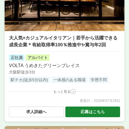
大人気×カジュアルイタリアン｜若手から活躍できる
成長企業＊有給取得率100％推進中✨賞与年2回
正社員
アルバイト
VOLTA うめきたグリーンプレイス
大阪駅徒歩3分
駅チカ(徒歩5分以内)
一体感のある職場
学歴不問
もっと見る
更新日：
2026年07月29日
職種
料理長候補（シェフ・板長など） ／ 店長候補・マネ
ージャー ／ サービス・ホール ／ 調理・キッチンスタ
求人詳細へ
応募はこちら
ッフ・板前 ／ 調理補助・調理見習い
業態
カジュアルながら本格派のイタリアン
住所
大阪府大阪市北区大深町５−１ うめきたグリーンプレ