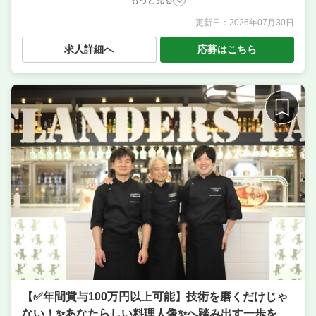
更新日：
2026年07月30日
職種
調理補助・調理見習い ／ パティシエ ／ 料理長候補
（シェフ・板長など） ／ 店長候補・マネージャー ／
求人詳細へ
応募はこちら
調理・キッチンスタッフ・板前 ／ ソムリエ ／ サービ
ス・ホール ／ パン職人・ブーランジェ
業態
五感で楽しむビストロ／ワインも自慢
住所
大阪府大阪市北区小松原町1-7 ミスターりんビル 3F
席数
50席〜75席
単価
7000円〜10000円
【✅️年間賞与100万円以上可能】技術を磨くだけじゃ
ない！✨あなたらしい料理人像✨へ踏み出す一歩を