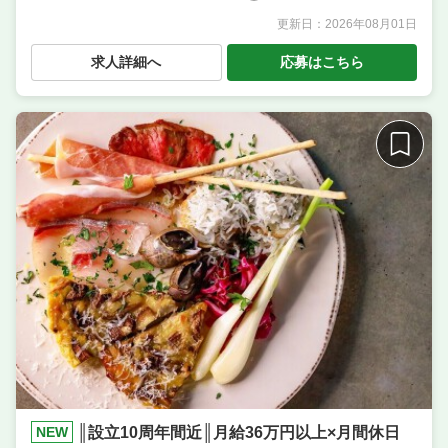
更新日：
2026年08月01日
職種
料理長候補（シェフ・板長など） ／ 店長候補・マネ
ージャー ／ 調理・キッチンスタッフ・板前 ／ サービ
求人詳細へ
応募はこちら
ス・ホール ／ 調理補助・調理見習い ／ デリバリー・
配達スタッフ
業態
本格イタリアンバール
住所
大阪府大阪市北区曽根崎2-3-5 梅新第一生命ビルディ
ング 1-2F
席数
50席〜75席
単価
4000円〜5000円
NEW
║設立10周年間近║月給36万円以上×月間休日