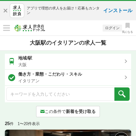
アプリで理想の求人をお届け！応募もカンタ
インストール
ン
ログイン
気になる
大阪駅のイタリアンの求人一覧
地域/駅
大阪
働き方・業態・こだわり・スキル
イタリアン
この条件で
新着を受け取る
25
件 1〜20件表示