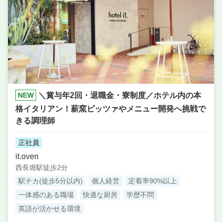
NEW
＼賞与年2回・退職金・寮制度／ホテル内の本
格イタリアン！薪窯ピッツァやメニュー開発へ挑戦で
きる調理師
正社員
it.oven
西長堀駅徒歩2分
駅チカ(徒歩5分以内)
個人経営
定着率90%以上
一体感のある職場
快適な厨房
学歴不問
英語が活かせる環境