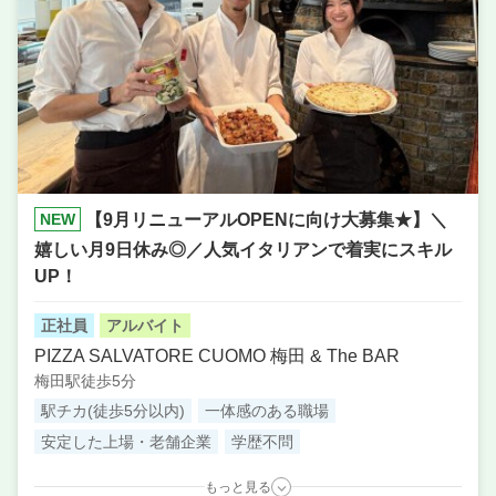
NEW
【9月リニューアルOPENに向け大募集★】＼
嬉しい月9日休み◎／人気イタリアンで着実にスキル
UP！
正社員
アルバイト
PIZZA SALVATORE CUOMO 梅田 & The BAR
梅田駅徒歩5分
駅チカ(徒歩5分以内)
一体感のある職場
安定した上場・老舗企業
学歴不問
もっと見る