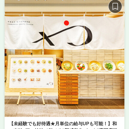
イス ２F
席数
50席〜75席
単価
5000円〜7000円
【未経験でも好待遇★月単位の給与UPも可能！】和