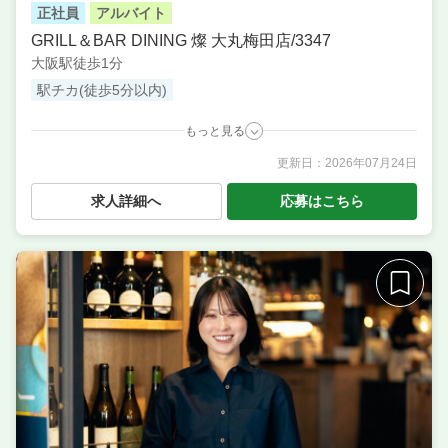
正社員
アルバイト
GRILL＆BAR DINING 燦 大丸梅田店/3347
大阪駅徒歩1分
駅チカ(徒歩5分以内)
もっと見る
更新日：
2026年07月24日
職種
サービス・ホール ／ 調理・キッチンスタッフ・板前
／ 調理補助・調理見習い ／ バーテンダー ／ レセプシ
求人詳細へ
応募はこちら
ョン・フロント ／ ソムリエ ／ ピザ職人・ピッツァイ
オーロ ／ 洗い場・皿洗い
業態
イタリアン・ステーキ・居酒屋
住所
大阪府大阪市北区梅田3-1-1 大丸梅田店 14F
席数
100席以上
単価
5000円〜7000円