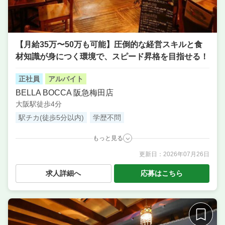
【月給35万〜50万も可能】圧倒的な経営スキルと食
材知識が身につく環境で、スピード昇格を目指せる！
正社員
アルバイト
BELLA BOCCA 阪急梅田店
大阪駅徒歩4分
駅チカ(徒歩5分以内)
学歴不問
もっと見る
更新日：
2026年07月26日
職種
店長候補・マネージャー ／ サービス・ホール ／ 調
理・キッチンスタッフ・板前 ／ 料理長候補（シェ
求人詳細へ
応募はこちら
フ・板長など）
業態
イタリアンファーマーズバル
住所
大阪府大阪市北区芝田町1-3-13 シバタビル B1F
席数
40席〜50席