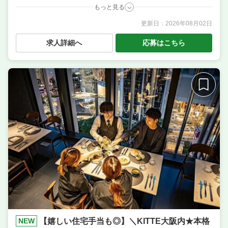
もっと見る
更新日：
2026年08月02日
職種
調理・キッチンスタッフ・板前 ／ 調理補助・調理見
習い
求人詳細へ
応募はこちら
業態
オールデイダイニング
住所
大阪府大阪市西区新町4-6-20 hotel it.内
席数
50席〜75席
単価
3000円〜4000円
NEW
【嬉しい住宅手当も◎】＼KITTE大阪内★本格