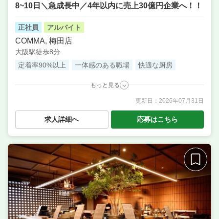
8~10日＼急成長中／4年以内に売上30億円企業へ！！
正社員
アルバイト
COMMA, 梅田店
大阪駅徒歩8分
定着率90%以上
一体感のある職場
快適な厨房
もっと見る
更新日：
2026年07月31日
職種
店長候補・マネージャー ／ サービス・ホール ／ ソム
リエ ／ 料理長候補（シェフ・板長など） ／ 調理・キ
求人詳細へ
応募はこちら
ッチンスタッフ・板前 ／ 調理補助・調理見習い ／ パ
ティシエ
業態
夜景と本格イタリアンを楽しむ大人の隠れ家
住所
大阪府大阪市北区堂山町15-15 鳳城ビル 7階
席数
30席〜40席
単価
3000円〜4000円