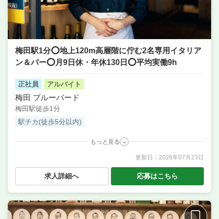
梅田駅1分⭕地上120m高層階に佇む2名専用イタリア
ン＆バー⭕月9日休・年休130日⭕平均実働9h
正社員
アルバイト
梅田 ブルーバード
梅田駅徒歩1分
駅チカ(徒歩5分以内)
もっと見る
更新日：
2026年07月23日
職種
サービス・ホール ／ 調理・キッチンスタッフ・板前
／ 調理補助・調理見習い ／ 料理長候補（シェフ・板
求人詳細へ
応募はこちら
長など） ／ 店長候補・マネージャー ／ 本部スタッ
フ・SV
業態
2名専用イタリアン＆スカイバー
住所
大阪府大阪市北区角田町８−１ 梅田阪急ビル 15F