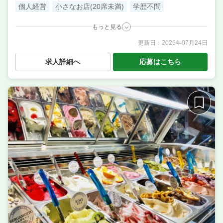
個人経営
小さなお店(20席未満)
学歴不問
もっと見る
更新日：
2026年07月24日
職種
サービス・ホール
業態
ラーメンとまぜそばのお店
求人詳細へ
応募はこちら
住所
静岡県熱海市銀座町8-3 勝呂ビル 1F
席数
15席〜20席
単価
2000円〜3000円