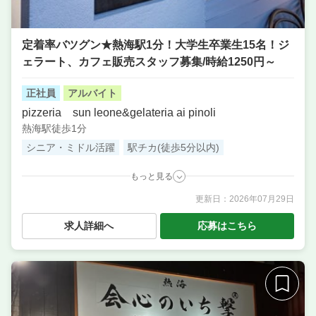
定着率バツグン★熱海駅1分！大学生卒業生15名！ジ
ェラート、カフェ販売スタッフ募集/時給1250円～
正社員
アルバイト
pizzeria sun leone&gelateria ai pinoli
熱海駅徒歩1分
シニア・ミドル活躍
駅チカ(徒歩5分以内)
もっと見る
更新日：
2026年07月29日
職種
サービス・ホール ／ 調理・キッチンスタッフ・板前
／ 調理補助・調理見習い ／ 料理長候補（シェフ・板
求人詳細へ
応募はこちら
長など） ／ 店長候補・マネージャー ／ ピザ職人・ピ
ッツァイオーロ ／ バリスタ ／ ソムリエ
業態
ピッツェリア、ジェラテリア、カフェ、トラットリア
住所
静岡県熱海市田原本町11 ラスカ 2F
席数
20席〜30席