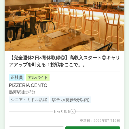
単価
500円〜1000円
【完全週休2日×育休取得◎】高収入スタート◎キャリ
アアップを叶える！挑戦をここで。。
正社員
アルバイト
PIZZERIA CENTO
熱海駅徒歩2分
シニア・ミドル活躍
駅チカ(徒歩5分以内)
もっと見る
更新日：
2026年07月16日
職種
調理・キッチンスタッフ・板前 ／ 調理補助・調理見
習い ／ ソムリエ ／ ピザ職人・ピッツァイオーロ ／