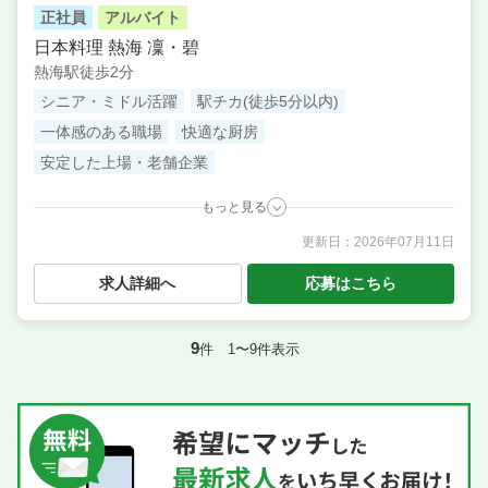
正社員
アルバイト
日本料理 熱海 凜・碧
熱海駅徒歩2分
シニア・ミドル活躍
駅チカ(徒歩5分以内)
一体感のある職場
快適な厨房
安定した上場・老舗企業
もっと見る
更新日：
2026年07月11日
職種
サービス・ホール ／ 店長候補・マネージャー
業態
和食、会席料理
求人詳細へ
応募はこちら
住所
静岡県熱海市春日町9-1 ザ・クレストタワー熱海 1F
席数
50席〜75席
9
件 1〜9件表示
単価
5000円〜7000円