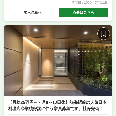
更新日：
2026年07月12日
職種
店長候補・マネージャー ／ 料理長候補（シェフ・板
長など） ／ 調理・キッチンスタッフ・板前 ／ 調理補
求人詳細へ
応募はこちら
助・調理見習い ／ 洗い場・皿洗い
業態
スモールラグジュアリーホテル
住所
静岡県熱海市伊豆山1048-4
席数
50席〜75席
【月給25万円～・月8～10日休】熱海駅前の人気日本
料理店◎業績好調に伴う増員募集です。社保完備！