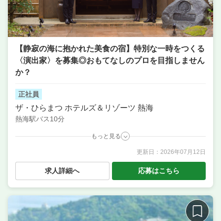
【静寂の海に抱かれた美食の宿】特別な一時をつくる
〈演出家〉を募集◎おもてなしのプロを目指しません
か？
正社員
ザ・ひらまつ ホテルズ＆リゾーツ 熱海
熱海駅バス10分
もっと見る
更新日：
2026年07月12日
職種
ソムリエ ／ サービス・ホール ／ 調理・キッチンスタ
ッフ・板前 ／ パティシエ ／ 料理長候補（シェフ・板
求人詳細へ
応募はこちら
長など）
業態
ホテル事業、フレンチ
住所
静岡県熱海市熱海1993-237