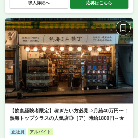
求人詳細へ
応募はこちら
サービス・ホール
業態
薪木を使った本格的なPIZZA＆イタリアン
住所
静岡県熱海市田原本町4-6 神谷ビル 2F
席数
30席〜40席
単価
4000円〜5000円
【飲食経験者限定】稼ぎたい方必見⇒月給40万円〜！
熱海トップクラスの人気店◎［ア］時給1800円～★
正社員
アルバイト