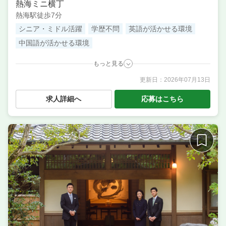
熱海ミニ横丁
熱海駅徒歩7分
シニア・ミドル活躍
学歴不問
英語が活かせる環境
中国語が活かせる環境
もっと見る
更新日：
2026年07月13日
職種
店長候補・マネージャー ／ サービス・ホール ／ 料理
長候補（シェフ・板長など） ／ 調理・キッチンスタ
求人詳細へ
応募はこちら
ッフ・板前 ／ 調理補助・調理見習い ／ 洗い場・皿洗
い
業態
小料理屋のように上質な熱海の大人気居酒屋
住所
静岡県熱海市咲見町7-33 ユニオンビル 1階
席数
20席〜30席
単価
4000円〜5000円