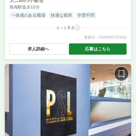
大二郎の小籠包
熱海駅徒歩15分
一体感のある職場
快適な厨房
学歴不問
もっと見る
更新日：
2026年07月30日
職種
サービス・ホール ／ 販売スタッフ ／ 調理・キッチン
スタッフ・板前 ／ 調理補助・調理見習い
求人詳細へ
応募はこちら
業態
美味しさを追求！熱海の小籠包専門店
住所
静岡県熱海市銀座町6-2
単価
1000円〜1500円