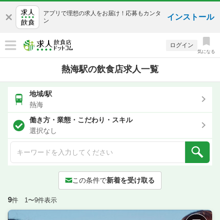
アプリで理想の求人をお届け！応募もカンタ
インストール
ン
ログイン
気になる
熱海駅の飲食店求人一覧
地域/駅
熱海
働き方・業態・こだわり・スキル
選択なし
この条件で
新着を受け取る
9
件 1〜9件表示