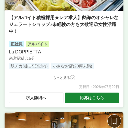
【アルバイト積極採用★レア求人】熱海のオシャレな
ジェラートショップ♪未経験の方も大歓迎◎女性活躍
中！
正社員
アルバイト
La DOPPIETTA
来宮駅徒歩5分
駅チカ(徒歩5分以内)
小さなお店(20席未満)
もっと見る
更新日：
2026年07月22日
職種
店長候補・マネージャー ／ 販売スタッフ ／ サービ
ス・ホール ／ パティシエ ／ 食品加工・製造（精肉・
求人詳細へ
応募はこちら
鮮魚等） ／ その他
業態
ジェラート
住所
静岡県熱海市銀座町10-19
席数
15席〜20席