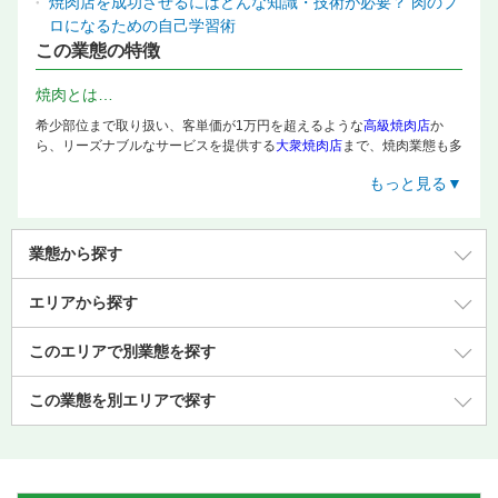
焼肉店を成功させるにはどんな知識・技術が必要？ 肉のプ
ロになるための自己学習術
この業態の特徴
焼肉とは…
希少部位まで取り扱い、客単価が1万円を超えるような
高級焼肉店
か
ら、リーズナブルなサービスを提供する
大衆焼肉店
まで、焼肉業態も多
種多様です。また、新鮮さが魅力の
ホルモン焼肉
、北海道名物の
ジンギ
もっと見る▼
スカン専門店
、本場の味を楽しめる
韓国焼肉
など、扱う肉の種類やスタ
イルによってもお店の特色は大きく異なります。肉の種類や特徴、それ
ぞれにあった焼き方、食べ方など、肉の幅広い知識が身につきます。
業態から探す
エリアから探す
このエリアで別業態を探す
この業態を別エリアで探す