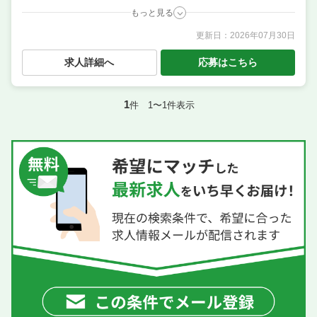
もっと見る
更新日：
2026年07月30日
職種
料理長候補（シェフ・板長など） ／ 調理・キッチン
スタッフ・板前 ／ 店長候補・マネージャー ／ サービ
求人詳細へ
応募はこちら
ス・ホール
業態
焼肉居酒屋
住所
愛知県名古屋市西区那古野2-19-23 ZERO-NEXT E号
1
件 1〜1件表示
席数
10席〜15席
単価
10000円〜15000円