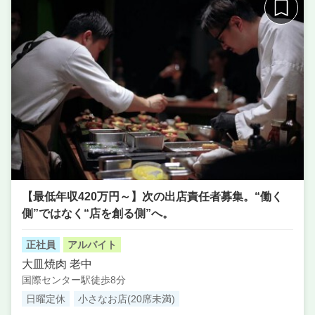
【最低年収420万円～】次の出店責任者募集。“働く
側”ではなく“店を創る側”へ。
正社員
アルバイト
大皿焼肉 老中
国際センター駅徒歩8分
日曜定休
小さなお店(20席未満)