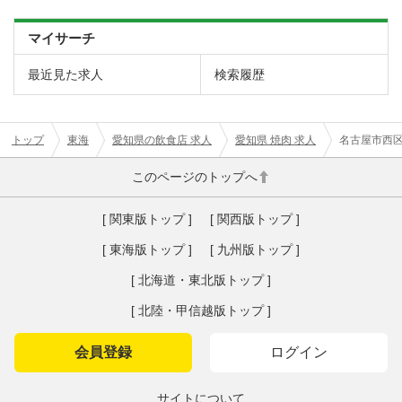
マイサーチ
最近見た求人
検索履歴
トップ
東海
愛知県の飲食店 求人
愛知県 焼肉 求人
名古屋市西
このページのトップへ
[ 関東版トップ ]
[ 関西版トップ ]
[ 東海版トップ ]
[ 九州版トップ ]
[ 北海道・東北版トップ ]
[ 北陸・甲信越版トップ ]
会員登録
ログイン
サイトについて