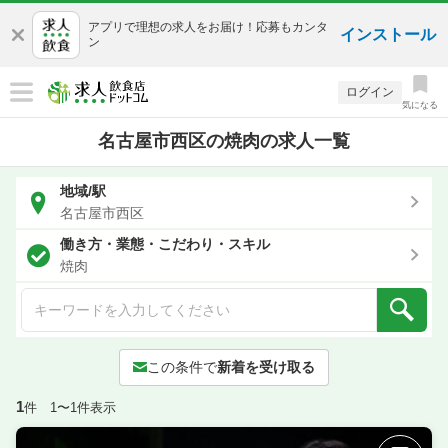
アプリで理想の求人をお届け！応募もカンタ
インストール
ン
ログイン
気になる
名古屋市西区の焼肉の求人一覧
地域/駅
名古屋市西区
働き方・業態・こだわり・スキル
焼肉
この条件で
新着を受け取る
1
件 1〜1件表示