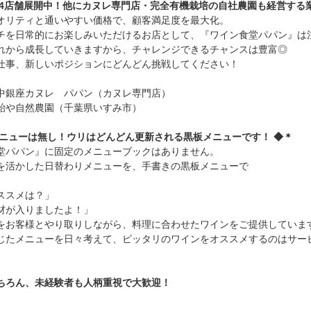
に4店舗展開中！他にカヌレ専門店・完全有機栽培の自社農園も経営する
オリティと通いやすい価格で、顧客満足度を最大化。
チを日常的にお楽しみいただけるお店として、『ワイン食堂パパン』は
れから成長していきますから、チャレンジできるチャンスは豊富◎
仕事、新しいポジションにどんどん挑戦してください！
中銀座カヌレ パパン（カヌレ専門店）
飴や自然農園（千葉県いすみ市）
メニューは無し！ウリはどんどん更新される黒板メニューです！ ◆＊
堂パパン』に固定のメニューブックはありません。
を活かした日替わりメニューを、手書きの黒板メニューで
ススメは？」
材が入りましたよ！」
をお客様とやり取りしながら、料理に合わせたワインをご提供していま
じたメニューを日々考えて、ピッタリのワインをオススメするのはサー
ちろん、未経験者も人柄重視で大歓迎！