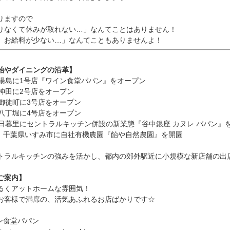
りますので
りなくて休みが取れない…」なんてことはありません！
、お給料が少ない…」なんてこともありませんよ！
飴やダイニングの沿革】
月 湯島に1号店『ワイン食堂パパン』をオープン
月 神田に2号店をオープン
月 御徒町に3号店をオープン
月 八丁堀に4号店をオープン
8月 日暮里にセントラルキッチン併設の新業態『谷中銀座 カヌレ パパン』
9月 千葉県いすみ市に自社有機農園『飴や自然農園』を開園
トラルキッチンの強みを活かし、都内の郊外駅近に小規模な新店舗の出
ご案内】
るくアットホームな雰囲気！
お客様で満席の、活気あふれるお店ばかりです☆
ン食堂パパン