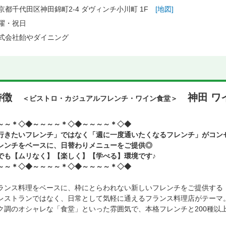
京都千代田区神田錦町2-4 ダヴィンチ小川町 1F
[地図]
曜・祝日
式会社飴やダイニング
特徴
神田 ワ
＜ビストロ・カジュアルフレンチ・ワイン食堂＞
～～＊◇◆～～～～＊◇◆～～～～＊◇◆
行きたいフレンチ」ではなく「週に一度通いたくなるフレンチ」がコン
レンチをベースに、日替わりメニューをご提供◎
でも【ムリなく】【楽しく】【学べる】環境です♪
～～＊◇◆～～～～＊◇◆～～～～＊◇◆
ランス料理をベースに、枠にとらわれない新しいフレンチをご提供する
レストランではなく、日常として気軽に通えるフランス料理店がテーマ
ク調のオシャレな「食堂」といった雰囲気で、本格フレンチと200種以