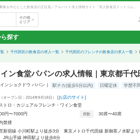
募集を中心とした飲食店の正社員／アルバイト求人情報サイト「求人飲食店ドットコム」
その他
エリア
から探す
一覧
千代田区の飲食店の求人一覧
千代田区のフレンチの飲食店の求人一覧
ワイン食堂パパンの求人情報｜東京都千代
ワインショクドウ パパン ］
駅チカ(徒歩5分以内)
日曜定休
学歴不
[お店のサイト]
（オープン日：2014年9月18日）
ストロ・カジュアルフレンチ・ワイン食堂
000円〜7000円
30席〜40席
席数
内禁煙
営新宿線 小川町駅より徒歩3分 東京メトロ千代田線 新御茶ノ水駅より
 JR山手線 神田駅より徒歩8分