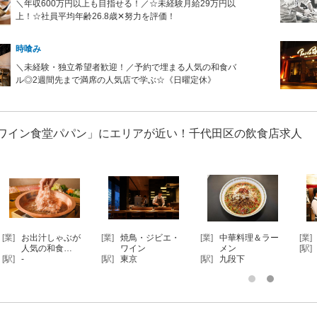
＼年収600万円以上も目指せる！／☆未経験月給29万円以
上！☆社員平均年齢26.8歳✕努力を評価！
時喰み
＼未経験・独立希望者歓迎！／予約で埋まる人気の和食バ
ル◎2週間先まで満席の人気店で学ぶ☆《日曜定休》
 ワイン食堂パパン」にエリアが近い！千代田区の飲食店求人
[業]
お出汁しゃぶが
[業]
焼鳥・ジビエ・
[業]
中華料理＆ラー
[業]
人気の和食…
ワイン
メン
[駅]
[駅]
-
[駅]
東京
[駅]
九段下