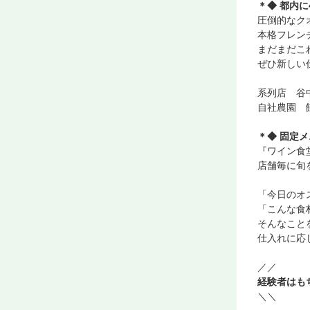
＊◆ 都内
圧倒的なク
本格フレン
まだまだこ
ぜひ新しい
系列店 谷
自社農園 
＊◆ 固定
『ワイン食
店舗毎に旬
「今日のオ
「こんな食
そんなこと
仕入れに応
／／
経験者はも
＼＼