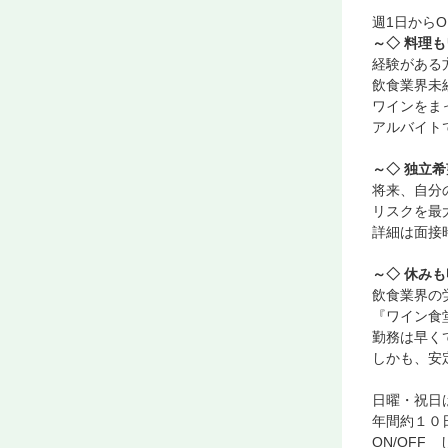
週1日から
～◇ 料理
経験がある
飲食業界未
ワインをま
アルバイト
～◇ 独立
将来、自分
リスクを最
詳細は面接
～◇ 休み
飲食業界の
『ワイン食
勤務は早く
しかも、安
日曜・祝日
年間約１０
ON/OF