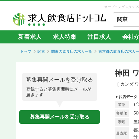
オープニングスタッフ
関東
新着求人
求人特集
注目求人
会社
トップ
関東
関東の飲食店の求人一覧
東京都の飲食店の求人
神田 
募集再開メールを受け取る
［ カンダ 
登録すると募集再開時にメールが
届きます
▼お店データ
ビ
業態
5
客単価
募集再開メールを受け取る
屋
喫煙
都
最寄駅
分