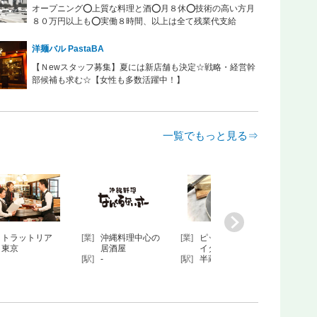
オープニング⭕上質な料理と酒⭕月８休⭕技術の高い方月
８０万円以上も⭕実働８時間、以上は全て残業代支給
洋麺バル PastaBA
【Ｎewスタッフ募集】夏には新店舗も決定☆戦略・経営幹
部候補も求む☆【女性も多数活躍中！】
一覧でもっと見る⇒
トラットリア
[業]
沖縄料理中心の
[業]
ピッツェリア、
[業]
パブ
東京
居酒屋
イタリアン…
[駅]
有楽
[駅]
-
[駅]
半蔵門