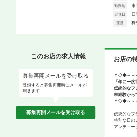
東
勤務地
日
定休日
株
運営
このお店の求人情報
お店の
募集再開メールを受け取る
＊◇◆～～
「年に一度
登録すると募集再開時にメールが
伝統的なフ
届きます
未経験から
＊◇◆～～
募集再開メールを受け取る
伝統的なフ
特別な日の
アンティー