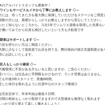
OKのアルバイトスタッフも募集中！
もワインもサービスもイチから丁寧にお教えします ◇～
方には、培ってきた力を最大限に発揮していただけるステージをご用意
経験の方には、基礎からしっかりお教えしますから安心してください。
ったく知らないところから、入社1年でソムリエ資格を取得した先輩も
で働いてみてから社員も検討したいという方も大歓迎です
希望者はサポートします ◇～
の店を持ちたい方はご相談ください。
大限に少なくして低投資でお店を持てる、弊社独自の独立支援制度があ
時にお話しいたします。
も収入もしっかり確保 ◇～
労働環境に不安がある方もいると思いますが、ご安心ください
堂パパン』は仕込みに手間暇をかけるので、ランチ営業はありません。
ても午後2時スタートで、実働8時間。
定した休日を取れるように社員中心のスタッフ構成◎
は完全定休で、年末年始は最低５日間、
日間の有給もしっかり取得できますので大型連休も無理なく取れます
F しっかり切り替えて楽しく働きましょう！