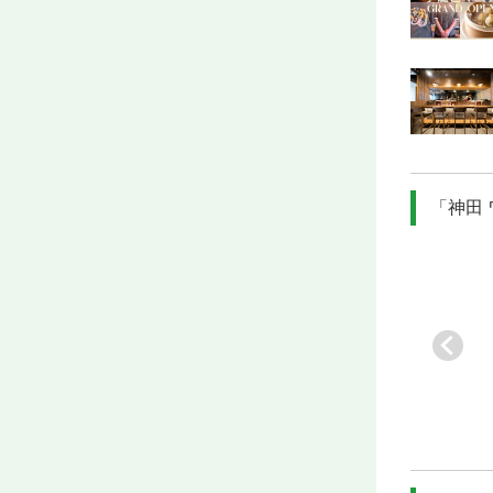
「神田
[業]
ブティック・セ
[業]
新鮮野菜を食べ
[業]
博多とんこつら
ルフサービ…
るフレンチ
ーめん
[駅]
東京
[駅]
東京
[駅]
九段下