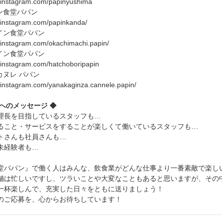
.instagram.com/papinyushima
ン食堂パパン
.instagram.com/papinkanda/
ワイン食堂パパン
.instagram.com/okachimachi.papin/
ワイン食堂パパン
.instagram.com/hatchoboripapin
カヌレ パパン
.instagram.com/yanakaginza.cannele.papin/
へのメッセージ ◆
理長を目指しているスタッフも…
ること・サービスをすることが楽しくて働いているスタッフも…
トさんも社員さんも…
未経験者も…
堂パパン』で働く人はみんな、飲食業がどんな仕事より一番素敵で楽し
舗は忙しいですし、ツラいことや大変なこともあると思いますが、その
一杯楽しんで、充実した日々をともに送りましょう！
のご応募を、心からお待ちしています！