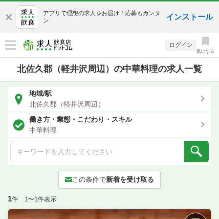
アプリで理想の求人をお届け！応募もカンタ
インストール
ン
ログイン
気になる
北佐久郡（軽井沢周辺）の中華料理の求人一覧
地域/駅
北佐久郡（軽井沢周辺）
働き方・業態・こだわり・スキル
中華料理
この条件で
新着を受け取る
1
件 1〜1件表示