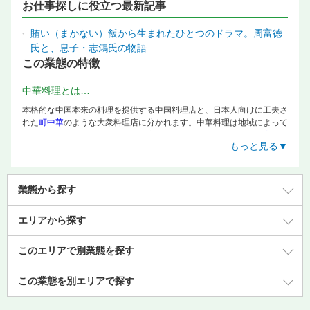
お仕事探しに役立つ最新記事
賄い（まかない）飯から生まれたひとつのドラマ。周富徳
氏と、息子・志鴻氏の物語
この業態の特徴
中華料理とは…
本格的な中国本来の料理を提供する中国料理店と、日本人向けに工夫さ
れた
町中華
のような大衆料理店に分かれます。中華料理は地域によって
食材や調理法が大きく異なり、北京料理、上海料理、四川料理、
広東料
もっと見る▼
理
などが代表的です。また、
餃子専門店
や
点心
が名物のお店など、特定
のメニューに特化した業態も人気を集めています。メニューの種類が非
常に多く、1人の料理人が作れる料理の数は多岐に渡ります。
業態から探す
エリアから探す
このエリアで別業態を探す
この業態を別エリアで探す