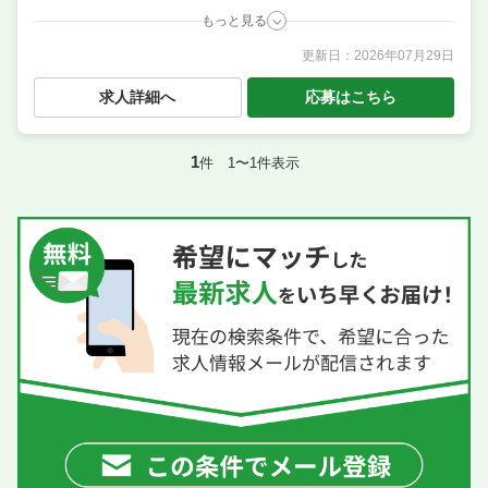
もっと見る
更新日：
2026年07月29日
職種
店長候補・マネージャー ／ ソムリエ ／ レセプショ
ン・フロント ／ サービス・ホール ／ 調理・キッチン
求人詳細へ
応募はこちら
スタッフ・板前 ／ 調理補助・調理見習い ／ 洗い場・
皿洗い
業態
中国料理店
1
件 1〜1件表示
住所
長野県北佐久郡軽井沢1265-31
席数
75席〜100席
単価
10000円〜15000円