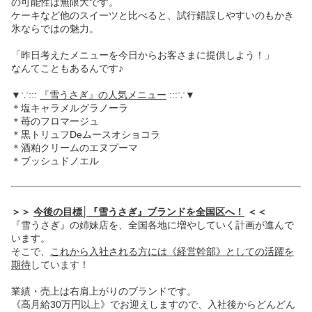
の可能性は無限大です。
ケーキなど他のスイーツと比べると、試行錯誤しやすいのもかき
氷ならではの魅力。
「昨日考えたメニューを今日からお客さまに提供しよう！」
なんてこともあるんです♪
▼∵:::
『雪うさぎ』の人気メニュー
:::∵▼
＊塩キャラメルグラノーラ
＊苺のフロマージュ
＊黒トリュフDeムースオショコラ
＊酒粕クリームのエヌプーマ
＊ブッシュドノエル
＞＞
今後の目標│『雪うさぎ』ブランドを全国区へ！
＜＜
『雪うさぎ』の姉妹店を、全国各地に増やしていく計画が進んで
います。
そこで、
これから入社される方には《経営幹部》としての活躍を
期待
しています！
業績・売上は右肩上がりのブランドです。
《高月給30万円以上》でお迎えしますので、入社後からどんどん