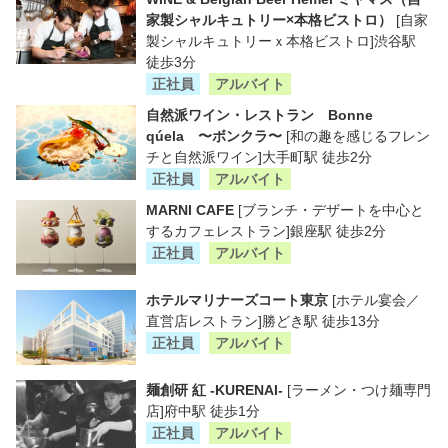
家製シャルキュトリー×本格ビストロ）
[自家
製シャルキュトリーｘ本格ビストロ]渋谷駅
徒歩3分
正社員
アルバイト
自然派ワイン・レストラン Bonne
qúela 〜ボンクラ〜
[和の趣を感じるフレン
チと自然派ワイン]大手町駅 徒歩2分
正社員
アルバイト
MARNI CAFE
[ブランチ・デザートを中心と
するカフェレストラン]銀座駅 徒歩2分
正社員
アルバイト
ホテルマリナーズコート東京
[ホテル宴会／
直営店レストラン]勝どき駅 徒歩13分
正社員
アルバイト
麺創研 紅 -KURENAI-
[ラーメン・つけ麺専門
店]府中駅 徒歩1分
正社員
アルバイト