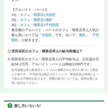
【アルバイト・パート】
1位：
カフェ・喫茶店×渋谷区
2位：
カフェ・喫茶店×港区
3位：
カフェ・喫茶店×千代田区
東京都のアルバイト・パートのカフェ・喫茶店求人人気が
最も高いエリアは「
渋谷区
」です。次いで「
港区
」「
千代
田区
」が続きます。
Q.
世田谷区のカフェ・喫茶店求人の給与相場は？
A.
世田谷区のカフェ・喫茶店求人の平均給与は、正社員が月
給34.2万円、アルバイト・パートは時給1338円です。
給与情報は求人飲食店ドットコムに掲載された求人に基づいて推定
した値です。 平均給与は集計のタイミング、最低賃金は地域によっ
て異なる可能性があります。実際の給与については、採用企業にお
問い合わせください。
探し方いろいろ!