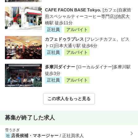
CAFE FACON BASE Tokyo.
[カフェ(自家焙
煎スペシャルティーコーヒー専門店)]池尻大
橋駅 徒歩11分
正社員
アルバイト
カフェドゥラプレス
[フレンチカフェ、ビス
トロ]日本大通り駅 徒歩6分
正社員
アルバイト
多摩川ダイナー
[ローカルダイナー]多摩川駅
徒歩3分
正社員
アルバイト
この求人をもっと見る
募集が終了した求人
雪うさぎ
店長候補・マネージャー
/ 正社員求人
社