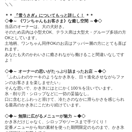
＼＼
＊＊
『雪うさぎ』についてもっと詳しく！
＊＊
◇◆～ 《ワンちゃんもお客さま》な癒し空間 ～◆◇
当店のオーナーは、大の犬好き。
そのため店内は小型犬OK、テラス席は大型犬・グループ多頭の方
OKとしています。
土地柄、ワンちゃん同伴OKのお店はアッパー層の方にとても喜ば
れます。
あなたも犬のかわいさに癒されながら働けること間違いなしです
よ！
◇◆～ オーナーの思いがたっぷり詰まったお店 ～◆◇
「ふわふわのケーキのようなかき氷を、日々進化させながらファ
ンのお客さまを楽しませたい」
そんな思いで、かき氷にはとにかく100％を注いでいます。
氷・削り刃・シロップなどに一切の妥協なし。
口に含むとふわっと溶けて、冷たさのなかに滑らかさを感じられ
る最高のかき氷にこだわり続けています。
◇◆～ 無限に広がるメニューが魅力 ～◆◇
かき氷だけじゃなく、シロップやソースまで手づくり！
定番メニューから旬の素材を使った期間限定のものまで、かき氷