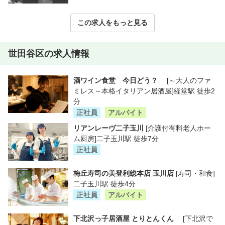
この求人をもっと見る
世田谷区の求人情報
酒ワイン食堂 今日どう？
[～大人のファ
ミレス～本格イタリアン居酒屋]経堂駅 徒歩2
分
正社員
アルバイト
リアンレーヴ二子玉川
[介護付有料老人ホー
ム厨房]二子玉川駅 徒歩7分
正社員
梅丘寿司の美登利総本店 玉川店
[寿司・和食]
二子玉川駅 徒歩4分
正社員
アルバイト
下北沢っ子居酒屋 とりとんくん
[下北沢で