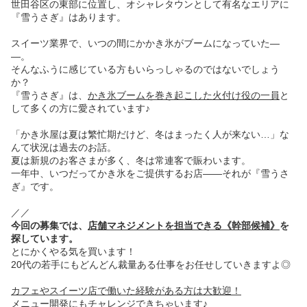
世田谷区の東部に位置し、オシャレタウンとして有名なエリアに
『雪うさぎ』はあります。
スイーツ業界で、いつの間にかかき氷がブームになっていた―
―。
そんなふうに感じている方もいらっしゃるのではないでしょう
か？
『雪うさぎ』は、
かき氷ブームを巻き起こした火付け役の一員
と
して多くの方に愛されています♪
「かき氷屋は夏は繁忙期だけど、冬はまったく人が来ない…」な
んて状況は過去のお話。
夏は新規のお客さまが多く、冬は常連客で賑わいます。
一年中、いつだってかき氷をご提供するお店――それが『雪うさ
ぎ』です。
／／
今回の募集では、
店舗マネジメントを担当できる《幹部候補》
を
探しています。
とにかくやる気を買います！
20代の若手にもどんどん裁量ある仕事をお任せしていきますよ◎
カフェやスイーツ店で働いた経験がある方は大歓迎！
メニュー開発にもチャレンジできちゃいます♪