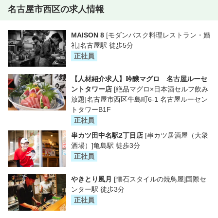
名古屋市西区の求人情報
MAISON 8
[モダンバスク料理レストラン・婚
礼]名古屋駅 徒歩5分
正社員
【人材紹介求人】吟醸マグロ 名古屋ルーセ
ントタワー店
[絶品マグロ×日本酒セルフ飲み
放題]名古屋市西区牛島町6-1 名古屋ルーセン
トタワーB1F
正社員
串カツ田中名駅2丁目店
[串カツ居酒屋（大衆
酒場）]亀島駅 徒歩3分
正社員
やきとり風月
[懐石スタイルの焼鳥屋]国際セ
ンター駅 徒歩3分
正社員