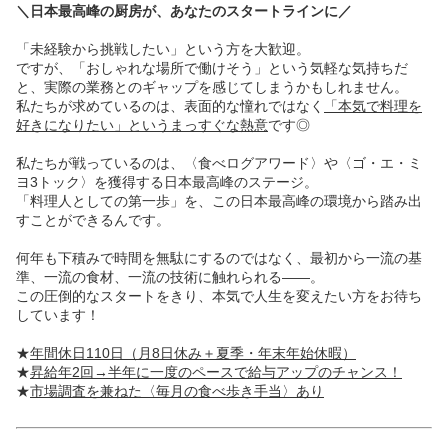
＼日本最高峰の厨房が、あなたのスタートラインに／
「未経験から挑戦したい」という方を大歓迎。
ですが、「おしゃれな場所で働けそう」という気軽な気持ちだ
と、実際の業務とのギャップを感じてしまうかもしれません。
私たちが求めているのは、表面的な憧れではなく
「本気で料理を
好きになりたい」というまっすぐな熱意
です◎
私たちが戦っているのは、〈食べログアワード〉や〈ゴ・エ・ミ
ヨ3トック〉を獲得する日本最高峰のステージ。
「料理人としての第一歩」を、この日本最高峰の環境から踏み出
すことができるんです。
何年も下積みで時間を無駄にするのではなく、最初から一流の基
準、一流の食材、一流の技術に触れられる――。
この圧倒的なスタートをきり、本気で人生を変えたい方をお待ち
しています！
★
年間休日110日（月8日休み＋夏季・年末年始休暇）
★
昇給年2回→半年に一度のペースで給与アップのチャンス！
★
市場調査を兼ねた〈毎月の食べ歩き手当〉あり