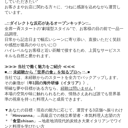
していただきたい”
お客さまやお店に関わる方々に、つねに感謝を込めながら運営し
ています。
..::ダイレクトな反応があるオープンキッチン::..
全席一斉スタートの“劇場型スタイル”で、お客様の目の前で一品一
品調理。
日常から記念日まで幅広いシーンに寄り添い、直接いただく笑顔
や感想が最高のやりがいに◎
ハイレベルなお客様と近い距離で接するため、上質なサービスス
キルも自然と磨かれます。
≫≫≫ 当社で働く魅力をご紹介 ≪≪≪
■..::
未経験から「世界の食」を知るプロへ
::..■
当社では、未経験からのスタートを全力でバックアップします。
その象徴が
〈年1回の海外研修（イタリア）〉
。
明確な夢や目標がある方なら、
経験は問いません
！
本場の空気や味に触れられるため、情熱さえあれば誰でも世界基
準の視座を持った料理人へと成長できます。
▼あなたの目標・現在の能力に応じて、運営する3店舗へ振りわけ
＊『
Hirovanna
』→高級店での独立希望者・本気料理人志望の方
＊『
食堂chisan
』→地産地消現代的炭焼き大衆イタリアンでワイ
ンと料理を学びたい方