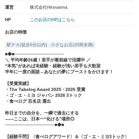
運営
株式会社Hirovanna
HP
このお店のHPはこちら
お店の特徴
駅チカ(徒歩5分以内)
小さなお店(20席未満)
■◆■────────────────
＼ 平均年齢26歳！若手が最前線で活躍中 ／
“本気”があれば未経験・経験が浅い若手も大歓迎
半年に一度の面談→あなたの夢にブーストをかけます！
【受賞実績】
・The Tabelog Award 2025・2026 受賞
・ゴ・エ・ミヨ ジャパン 2026 3トック
・食べログ 百名店 選出
昨日までの自分を、一瞬で過去にする
――ここは、日本一“化ける”場所◎
────────────────■◆■
【経験不問】〈食べログアワード〉＆〈ゴ・エ・ミヨ3トック〉