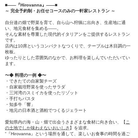
■――『Hirovanna』――■
～ 完全予約制・お任せコースのみの一軒家レストラン ～
自分達の畑で野菜を育て、自ら山へ狩猟に出向き、生産地に通
い、地元食材を集める――。
そんな素材を尊重した現代的イタリアンをご提供するレストラン
です。
店内は10席というコンパクトなつくりで、テーブルは木目調の一
枚板。
ゆったりとした雰囲気のなかで、お料理を楽しんでいただいてい
ます。
〜◆ 料理の一例 ◆〜
・できたての自家製チーズ
・自家栽培野菜を使ったサラダ
・三河湾のスミイカを使ったリゾット
・手打ちパスタ
・知多牛「響」
・地元の日本酒と酒粕でつくるジェラート
愛知県内の海・山・畑で出会うさまざまな食材に向き合い、【
こ
の土地でしか味わえないおいしさ
】を追求。
“『Hirovanna』という場所を通して、楽しいお食事の時間を過ご