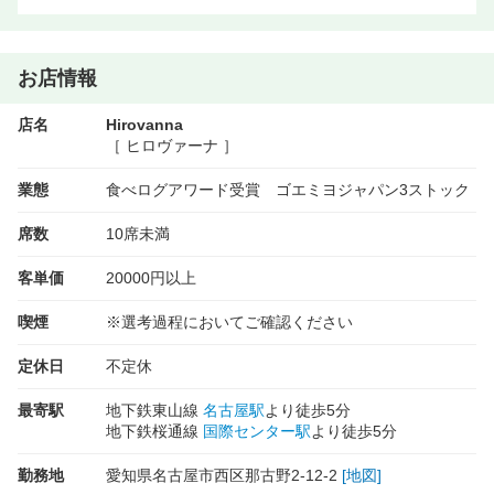
お店情報
店名
Hirovanna
［ ヒロヴァーナ ］
業態
食べログアワード受賞 ゴエミヨジャパン3ストック
席数
10席未満
客単価
20000円以上
喫煙
※選考過程においてご確認ください
定休日
不定休
最寄駅
地下鉄東山線
名古屋駅
より徒歩5分
地下鉄桜通線
国際センター駅
より徒歩5分
勤務地
愛知県名古屋市西区那古野2-12-2
[地図]