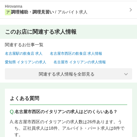
Hirovanna
調理補助・調理見習い
/ アルバイト求人
ア
このお店に関連する求人情報
関連するお仕事一覧
名古屋駅の飲食店 求人
名古屋市西区の飲食店 求人情報
愛知県 イタリアンの求人
名古屋市 イタリアンの求人情報
名古屋市西区 イタリアンの求人
愛知県 洋食・西洋料理の求人情報
関連する求人情報を全部見る
名古屋市 洋食・西洋料理の求人
名古屋市西区 洋食・西洋料理の求人情報
名古屋市 イタリアン 正社員の求人
よくある質問
名古屋市西区 イタリアン 正社員の求人情報
Q.
名古屋市西区のイタリアンの求人はどのくらいある？
名古屋市 イタリアン バイトの求人
A.
名古屋市西区のイタリアンの求人数は26件あります。う
名古屋市西区 イタリアン バイトの求人情報
ち、正社員求人は18件、アルバイト・パート求人は8件で
名古屋駅 イタリアンの求人
名古屋駅 洋食・西洋料理の求人情報
す。