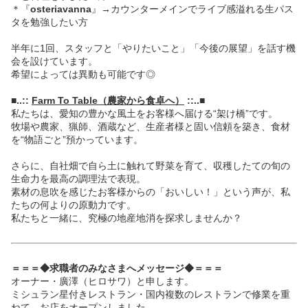
＊『
osteriavanna
』→カウンターメインでライブ感溢れる生パス
タを勉強したい方
半年に1回、スタッフと「やりたいこと」「今後の展望」を話す機
会を設けています。
希望によっては異動も可能です◎
■..::
Farm To Table（農家から食卓へ）
::..■
私たちは、愛知の豊かな風土をお客様へ届ける“架け橋”です。
牧場や農家、猟師、酒蔵など、生産者様と固い信頼を築き、食材
を“物語ごと”預かっています。
さらに、自社畑で自ら土に触れて野菜を育て、収穫したての旬の
生命力を最高の調理法で表現。
素材の息吹を感じたお客様からの「おいしい！」という声が、私
たちの何よりの原動力です。
私たちと一緒に、究極の地産地消を探求しませんか？
＝＝＝◆求職者のみなさまへメッセージ◆＝＝＝
オーナー・廣澤（ヒロサワ）と申します。
ミシュラン星付きレストラン・国内複数のレストランで修業を重
ねて、お店をオープンしました。