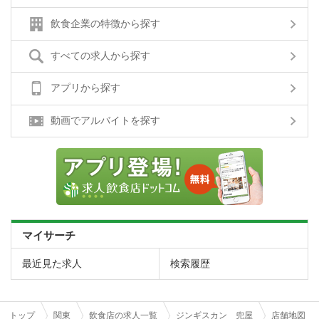
飲食企業の特徴から探す
すべての求人から探す
アプリから探す
動画でアルバイトを探す
マイサーチ
最近見た求人
検索履歴
トップ
関東
飲食店の求人一覧
ジンギスカン 兜屋
店舗地図