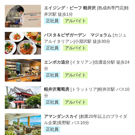
エイジング・ビーフ 軽井沢
[熟成肉専門店]軽
井沢駅 徒歩1分
正社員
アルバイト
パスタ＆ピザガーデン マジョラム
[カジュ
アルイタリアン]小淵沢駅 徒歩30分
正社員
アルバイト
エンボカ追分
[イタリアン]信濃追分駅 徒歩24
分
正社員
アルバイト
軽井沢葡萄房
[トラットリア]軽井沢駅 バス10
分
正社員
アルバイト
アマンダンスカイ
[創業20年以上のブライダ
ル企業]長野駅 バス10分
正社員