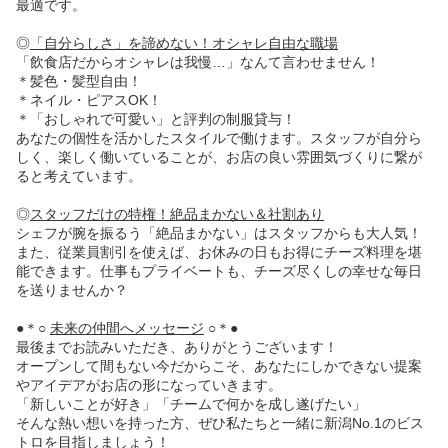
最適です。
◎
「自分らしさ」を諦めない！オシャレ自由な職場
「飲食店だからオシャレは我慢…」なんて言わせません！
＊髪色・髪型自由！
＊ネイル・ピアスOK！
＊「おしゃれで可愛い」と評判の制服貸与！
あなたの個性を活かしたスタイルで働けます。スタッフが自分ら
しく、楽しく働いていることが、お店の良い雰囲気づくりに繋が
ると考えています。
◎
スタッフだけの特権！絶品まかない＆社割あり
シェフが腕を振るう「絶品まかない」はスタッフからも大人気！
また、従業員割引を使えば、お休みの日もお得にチーズ料理を堪
能できます。仕事もプライベートも、チーズ尽くしの幸せな毎日
を送りませんか？
●＊○
未来の仲間へメッセージ
○＊●
最後までお読みいただき、ありがとうございます！
オープンして間もない今だからこそ、あなたにしかできない提案
やアイデアがお店の形になっていきます。
「新しいことが好き」「チームで何かを成し遂げたい」
そんな熱い想いを持った方、ぜひ私たちと一緒に新潟No.1のビス
トロを目指しましょう！