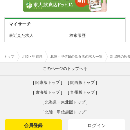
マイサーチ
最近見た求人
検索履歴
トップ
北陸・甲信越
北陸・甲信越の飲食店の求人一覧
新潟県の飲
このページのトップへ
[ 関東版トップ ]
[ 関西版トップ ]
[ 東海版トップ ]
[ 九州版トップ ]
[ 北海道・東北版トップ ]
[ 北陸・甲信越版トップ ]
会員登録
ログイン