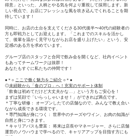
得意」といった、人柄とやる気を何より重視して採用します。新
しい視点で、お店にフレッシュな風を吹き込んでくれることを期
待しています！
同時に、お店の土台を支えてくださる30代後半〜40代の経験者の
方も即戦力としてお迎えします。「これまでのスキルを活かし
て、後輩を温かく見守りながらお店を盛り上げたい」という、安
定感のある方を求めています。
グループ店のスタッフと合同で飲み会を開くなど、社内イベント
もあってチームワークは抜群！
あなたもすぐに私たちの仲間です！
●＊○
ここで働く魅力をご紹介
○＊●
◎
未経験から「食のプロ」へ！充実のサポート体制
「飲食は初めてだけど大丈夫かな…」という方もご安心を！
まずは笑顔で「いらっしゃいませ！」ができれば満点です。
＊丁寧な研修
： オープンしたての店舗なので、みんなで教え合い
ながら成長できる環境です。
＊専門知識が身につく
： 世界中のチーズやワイン、お肉の知識が
自然と身につきます。
＊キャリアパスも豊富
： 将来は店長やマネージャー、さらに店舗
運営のノウハウまで学べるので、キャリアアップを目指す方にも