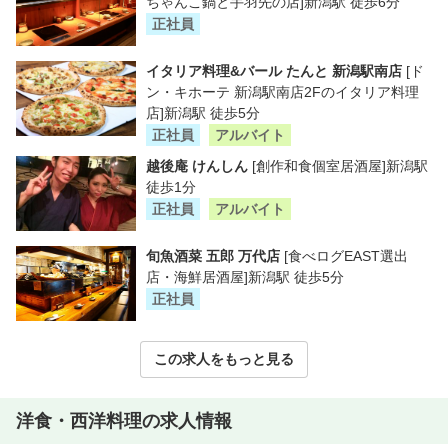
ちゃんこ鍋と手羽先の店]新潟駅 徒歩6分
正社員
イタリア料理&バール たんと 新潟駅南店
[ド
ン・キホーテ 新潟駅南店2Fのイタリア料理
店]新潟駅 徒歩5分
正社員
アルバイト
越後庵 けんしん
[創作和食個室居酒屋]新潟駅
徒歩1分
正社員
アルバイト
旬魚酒菜 五郎 万代店
[食べログEAST選出
店・海鮮居酒屋]新潟駅 徒歩5分
正社員
この求人をもっと見る
洋食・西洋料理の求人情報