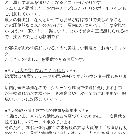
ど、思わず写真を撮りたくなるメニューばかりです。
ソムリエが監修した、お肉やチーズにぴったりのボトルワインも
ご用意しています。
最大の特徴は、なんといってもお酒がほぼ原価で楽しめること！
この圧倒的なコスパのおかげで、店内はいつもハッピーな空気で
いっぱい♪「安い！」「楽しい！」という驚きを直接感じられるの
で、接客の楽しさも格別です。
お客様が思わず笑顔になるような美味しい料理と、お得なドリン
ク。
たくさんの“楽しい”を提供できるお店です♪
●＊○
お店の雰囲気はこんな感じ
○＊●
総席数は48席で、テーブル席が中心ですがカウンター席もありま
す。
店内は全席禁煙なので、クリーンな環境で快適に働けますよ◎
お子様連れのお客様から、各種宴会や二次会でのご利用まで、幅
広いシーンに対応しています。
●＊○
経験不問！次世代の仲間を募集中
○＊●
当店はいま、さらなる活気あるお店づくりのために、「次世代を
担う新しいパワー」を求めています！
そのため、20代〜30代前半の未経験の方は大歓迎！「飲食店は初
めてだけど、元気な挨拶には自信がある」「人と打ち解けるのが