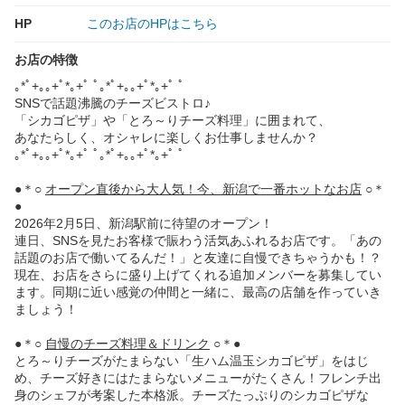
HP
このお店のHPはこちら
お店の特徴
｡*ﾟ+｡｡+ﾟ*｡+ﾟ ﾟ｡*ﾟ+｡｡+ﾟ*｡+ﾟ ﾟ
SNSで話題沸騰のチーズビストロ♪
「シカゴピザ」や「とろ～りチーズ料理」に囲まれて、
あなたらしく、オシャレに楽しくお仕事しませんか？
｡*ﾟ+｡｡+ﾟ*｡+ﾟ ﾟ｡*ﾟ+｡｡+ﾟ*｡+ﾟ ﾟ
●＊○
オープン直後から大人気！今、新潟で一番ホットなお店
○＊
●
2026年2月5日、新潟駅前に待望のオープン！
連日、SNSを見たお客様で賑わう活気あふれるお店です。「あの
話題のお店で働いてるんだ！」と友達に自慢できちゃうかも！？
現在、お店をさらに盛り上げてくれる追加メンバーを募集してい
ます。同期に近い感覚の仲間と一緒に、最高の店舗を作っていき
ましょう！
●＊○
自慢のチーズ料理＆ドリンク
○＊●
とろ～りチーズがたまらない「生ハム温玉シカゴピザ」をはじ
め、チーズ好きにはたまらないメニューがたくさん！フレンチ出
身のシェフが考案した本格派。チーズたっぷりのシカゴピザな