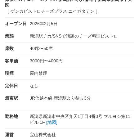
区
［ ゲンカビストロチーズプラス ニイガタテン ］
オープン日
2026年2月5日
業態
新潟駅チカ/SNSで話題のチーズ料理ビストロ
席数
40席〜50席
客単価
3000円〜4000円
喫煙
屋内禁煙
定休日
なし
最寄駅
JR信越本線 新潟駅より徒歩3分
勤務地
新潟県新潟市中央区弁天1丁目4番3号 マルヨシ第11
ビル 1F
[地図]
運営
宝山株式会社