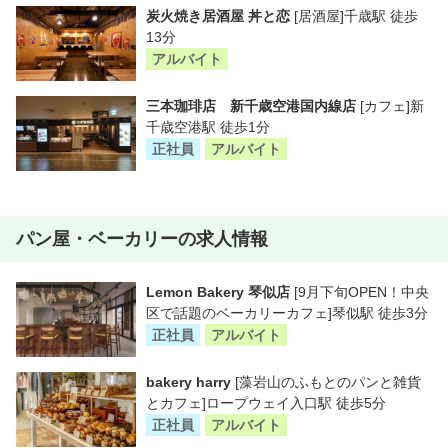
炭火焼き居酒屋 丼と恋
[居酒屋]千歳駅 徒歩
13分
アルバイト
三本珈琲店 新千歳空港国内線店
[カフェ]新
千歳空港駅 徒歩1分
正社員
アルバイト
パン屋・ベーカリーの求人情報
Lemon Bakery 琴似店
[9月下旬OPEN！中央
区で話題のベーカリーカフェ]琴似駅 徒歩3分
正社員
アルバイト
bakery harry
[藻岩山のふもとのパンと雑貨
とカフェ]ロープウェイ入口駅 徒歩5分
正社員
アルバイト