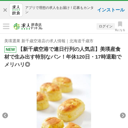
アプリで理想の求人をお届け！応募もカンタ
インストール
ン
ログイン
気になる
美瑛選果 新千歳空港店の求人情報｜北海道千歳市
【新千歳空港で連日行列の人気店】美瑛産食
NEW
材で生み出す特別なパン！年休120日・17時退勤で
メリハリ◎