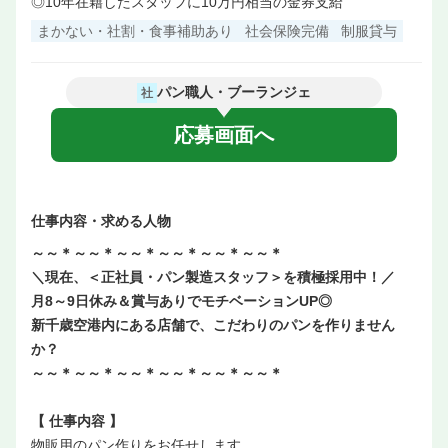
◎10年在籍したスタッフに10万円相当の金券支給
まかない・社割・食事補助あり
社会保険完備
制服貸与
パン職人・ブーランジェ
社
応募画面へ
仕事内容・求める人物
～～＊～～＊～～＊～～＊～～＊～～＊
＼現在、＜正社員・パン製造スタッフ＞を積極採用中！／
月8～9日休み＆賞与ありでモチベーションUP◎
新千歳空港内にある店舗で、こだわりのパンを作りません
か？
～～＊～～＊～～＊～～＊～～＊～～＊
【 仕事内容 】
物販用のパン作りをお任せします。