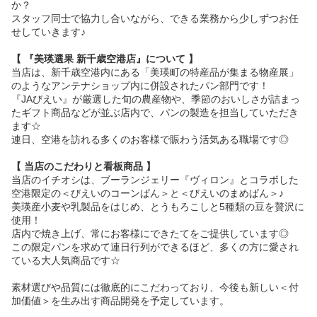
か？
スタッフ同士で協力し合いながら、できる業務から少しずつお任
せしていきます♪
【 『美瑛選果 新千歳空港店』について 】
当店は、新千歳空港内にある「美瑛町の特産品が集まる物産展」
のようなアンテナショップ内に併設されたパン部門です！
『JAびえい』が厳選した旬の農産物や、季節のおいしさが詰まっ
たギフト商品などが並ぶ店内で、パンの製造を担当していただき
ます☆
連日、空港を訪れる多くのお客様で賑わう活気ある職場です◎
【 当店のこだわりと看板商品 】
当店のイチオシは、ブーランジェリー『ヴィロン』とコラボした
空港限定の＜びえいのコーンぱん＞と＜びえいのまめぱん＞♪
美瑛産小麦や乳製品をはじめ、とうもろこしと5種類の豆を贅沢に
使用！
店内で焼き上げ、常にお客様にできたてをご提供しています◎
この限定パンを求めて連日行列ができるほど、多くの方に愛され
ている大人気商品です☆
素材選びや品質には徹底的にこだわっており、今後も新しい＜付
加価値＞を生み出す商品開発を予定しています。