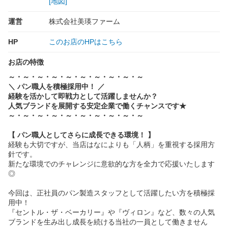
[地図]
運営
株式会社美瑛ファーム
HP
このお店のHPはこちら
お店の特徴
～・～・～・～・～・～・～・～・～・～
＼ パン職人を積極採用中！ ／
経験を活かして即戦力として活躍しませんか？
人気ブランドを展開する安定企業で働くチャンスです★
～・～・～・～・～・～・～・～・～・～
【 パン職人としてさらに成長できる環境！ 】
経験も大切ですが、当店はなによりも「人柄」を重視する採用方
針です。
新たな環境でのチャレンジに意欲的な方を全力で応援いたします
◎
今回は、正社員のパン製造スタッフとして活躍したい方を積極採
用中！
『セントル・ザ・ベーカリー』や『ヴィロン』など、数々の人気
ブランドを生み出し成長を続ける当社の一員として働きません