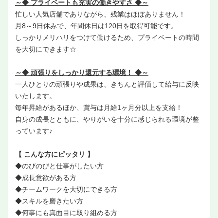
～◆ プライベートも充実の働きやすさ ◆～
忙しい人気店舗でありながら、残業はほぼありません！
月8～9日休みで、年間休日は120日を取得可能です。
しっかりメリハリをつけて働けるため、プライベートの時間
を大切にできます☆
～◆ 頑張りをしっかり還元する環境！ ◆～
一人ひとりの頑張りや成果は、きちんと評価して給与に反映
いたします。
毎年昇給があるほか、賞与は月給1ヶ月分以上を支給！
自身の成長とともに、やりがいを十分に感じられる環境が整
っています♪
【 こんな方にピッタリ 】
◆のびのびと仕事がしたい方
◆成長意欲がある方
◆チームワークを大切にできる方
◆スキルを磨きたい方
◆何事にも真面目に取り組める方