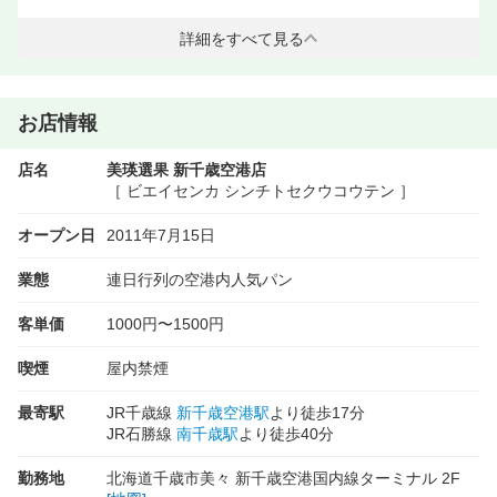
詳細をすべて見る
お店情報
店名
美瑛選果 新千歳空港店
［ ビエイセンカ シンチトセクウコウテン ］
オープン日
2011年7月15日
業態
連日行列の空港内人気パン
客単価
1000円〜1500円
喫煙
屋内禁煙
最寄駅
JR千歳線
新千歳空港駅
より徒歩17分
JR石勝線
南千歳駅
より徒歩40分
勤務地
北海道千歳市美々 新千歳空港国内線ターミナル 2F