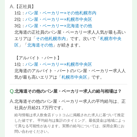
A.
【正社員】
1位：
パン屋・ベーカリー×その他札幌市内
2位：
パン屋・ベーカリー×札幌市中央区
3位：
パン屋・ベーカリー×北海道その他
北海道の正社員のパン屋・ベーカリー求人人気が最も高い
エリアは「
その他札幌市内
」です。次いで「
札幌市中央
区
」「
北海道その他
」が続きます。
【アルバイト・パート】
1位：
パン屋・ベーカリー×札幌市中央区
北海道のアルバイト・パートのパン屋・ベーカリー求人人
気が最も高いエリアは「
札幌市中央区
」です。
Q.
北海道その他のパン屋・ベーカリー求人の給与相場は？
A.
北海道その他のパン屋・ベーカリー求人の平均給与は、正
社員が月給21.7万円です。
給与情報は求人飲食店ドットコムに掲載された求人に基づいて推定
した値です。 平均給与は集計のタイミング、最低賃金は地域によっ
て異なる可能性があります。実際の給与については、採用企業にお
問い合わせください。