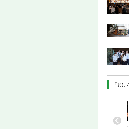
「おば
ベ
[業]
小粋な居酒屋
[業]
ジン＆ピザが自
[業]
ダイニングバー