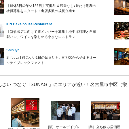
【週休3日◎年休156日】実働8h＆残業なし♪昼だけ勤務の
社員募集をスタート！出店多数の成長企業★
IEN Bake house Restaurant
【新規出店に向けて新メンバーを募集】地中海料理と自家
製パン、ワインを楽しめる小さなレストラン
Shibuya
Shibuya l 何気ない1日の始まりを。朝7:00から始まるオー
ルデイブレックファスト。
んざい つなぐ-TSUNAG-」にエリアが近い！名古屋市中区（
[業]
オールデイブレ
[業]
立ち飲み居酒屋
[業]