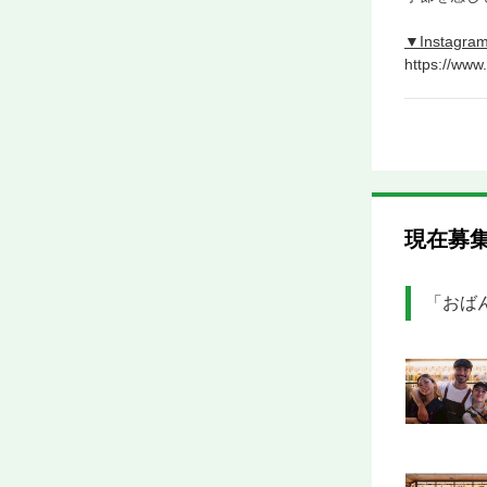
▼Instag
https://ww
現在募
「おば