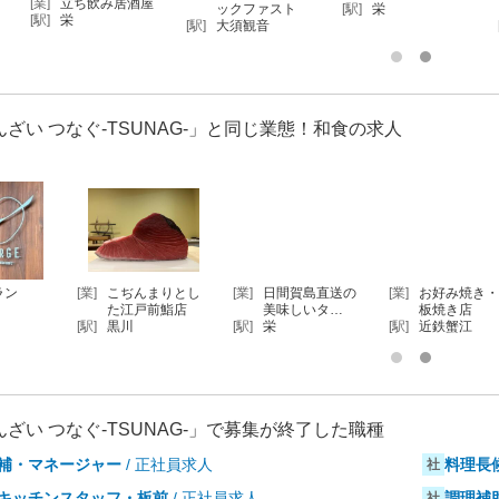
[業]
立ち飲み居酒屋
ックファスト
[駅]
栄
[駅]
栄
[駅]
大須観音
[駅]
ざい つなぐ-TSUNAG-」と同じ業態！和食の求人
[業]
こぢんまりとし
[業]
日間賀島直送の
[業]
お好み焼き・鉄
[業]
た江戸前鮨店
美味しいタ…
板焼き店
[駅]
黒川
[駅]
栄
[駅]
近鉄蟹江
[駅]
ざい つなぐ-TSUNAG-」で募集が終了した職種
補・マネージャー
/ 正社員求人
料理長
社
キッチンスタッフ・板前
/ 正社員求人
調理補
社