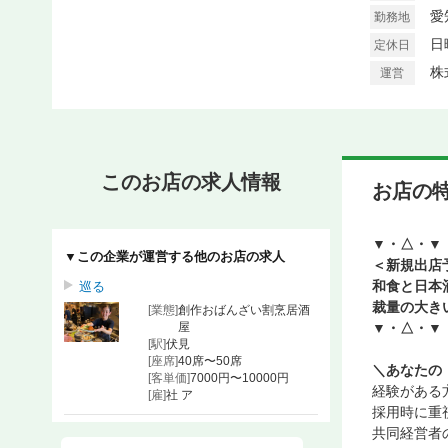
愛
勤務地
日
定休日
株
運営
このお店の求人情報
お店の
▼・△・▼
▼この企業が運営する他のお店の求人
＜新規出店
和食と日本
巡る
裁量の大き
[業態]
創作おばんざい割烹居酒
屋
▼・△・▼
[駅]
伏見
[座席]
40席〜50席
＼あなたの
[客単価]
7000円〜10000円
経験がある
[雇]
社 ア
採用時に重
共同経営者