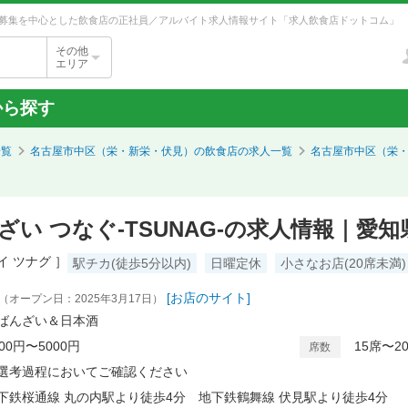
募集を中心とした飲食店の正社員／アルバイト求人情報サイト「求人飲食店ドットコム」
その他
エリア
から探す
一覧
名古屋市中区（栄・新栄・伏見）の飲食店の求人一覧
名古屋市中区（栄
ざい つなぐ-TSUNAG-の求人情報｜愛
イ ツナグ ］
駅チカ(徒歩5分以内)
日曜定休
小さなお店(20席未満)
[お店のサイト]
（オープン日：2025年3月17日）
ばんざい＆日本酒
000円〜5000円
15席〜2
席数
選考過程においてご確認ください
下鉄桜通線 丸の内駅より徒歩4分 地下鉄鶴舞線 伏見駅より徒歩4分