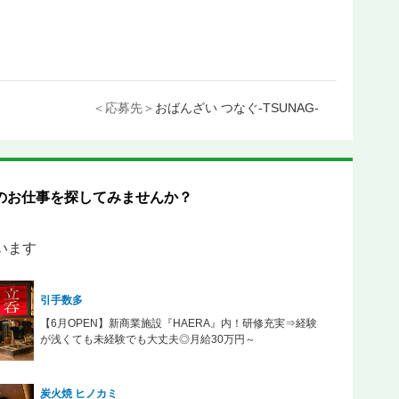
＜応募先＞
おばんざい つなぐ-TSUNAG-
のお仕事を探してみませんか？
います
引手数多
【6月OPEN】新商業施設『HAERA』内！研修充実⇒経験
が浅くても未経験でも大丈夫◎月給30万円～
炭火焼 ヒノカミ