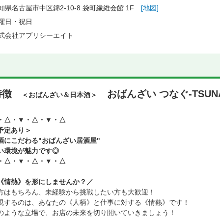
知県名古屋市中区錦2-10-8 袋町繊維会館 1F
[地図]
曜日・祝日
式会社アプリシーエイト
特徴
おばんざい つなぐ-TSUNA
＜おばんざい＆日本酒＞
・△・▼・△・▼・△
予定あり＞
酒にこだわる"おばんざい居酒屋"
い環境が魅力です◎
・△・▼・△・▼・△
《情熱》を形にしませんか？／
方はもちろん、未経験から挑戦したい方も大歓迎！
視するのは、あなたの《人柄》と仕事に対する《情熱》です！
のような立場で、お店の未来を切り開いていきましょう！