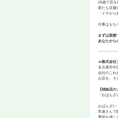
26歳で店
新たな店舗
「イチから
仕事はもち
まずは面接
あなたから
≪株式会社
名古屋市中
会社のこれ
お店を、そ
【姉妹店の
『おばんざい
おばんざい 
常連さんで
季節を感じ