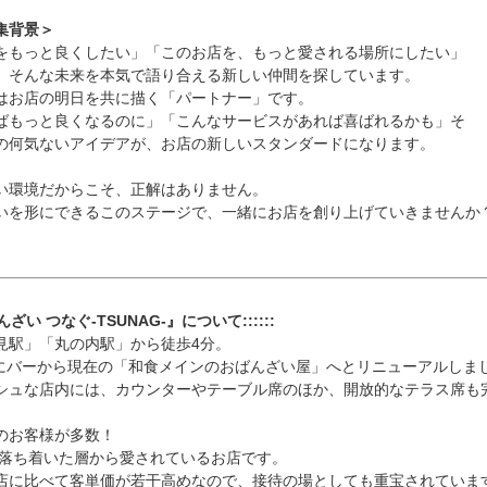
集背景＞
をもっと良くしたい」「このお店を、もっと愛される場所にしたい」
、そんな未来を本気で語り合える新しい仲間を探しています。
はお店の明日を共に描く「パートナー」です。
ばもっと良くなるのに」「こんなサービスがあれば喜ばれるかも」そ
の何気ないアイデアが、お店の新しいスタンダードになります。
い環境だからこそ、正解はありません。
いを形にできるこのステージで、一緒にお店を創り上げていきませんか
ばんざい つなぐ-TSUNAG-』について::::::
見駅」「丸の内駅」から徒歩4分。
3月にバーから現在の「和食メインのおばんざい屋」へとリニューアルしま
シュな店内には、カウンターやテーブル席のほか、開放的なテラス席も
のお客様が多数！
代の落ち着いた層から愛されているお店です。
店に比べて客単価が若干高めなので、接待の場としても重宝されていま