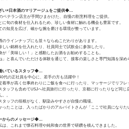
ざい×日本酒のマリアージュをご提供◆…
年のベテラン店主が手間ひまかけた、自慢の割烹料理をご提供。
とに旬の食材を仕入れるため、珍しい食材に触れる機会も豊富です。
ての知見を広げ、確かな腕を磨ける環境が整っています。
酒のラインナップにも並々ならぬこだわりがあります。
珍しい銘柄を仕入れたり、社員同士で試飲会に参加したり。
身が「美味しい！」と感動したお酒をお勧めすることも。
ね」と喜んでいただける体験を通じて、接客の楽しさと専門知識を深め
働いているスタッフ◆…
〜40代の正社員を中心に、若手の方も活躍中！
定着率が高く仕事終わりにご飯を食べに行ったり、マッサージでリフレ
スタッフも含めてUSJへ社員旅行に行ったり、京都に行ったりなど同じ
ん。。
スタッフの垣根がなく、馴染みやすさが自慢の職場。
かったことは、入ったばかりのアルバイトさんが「ここで社員になり
ーからのメッセージ◆…
私は、これまで懐石料理や純和食の世界で研鑽を積んできました。