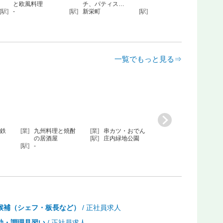
と欧風料理
チ、パティス…
R25の大…
ーカ
-
[駅]
新栄町
[駅]
栄
[駅]
栄
一覧でもっと見る⇒
九州料理と焼酎
[業]
串カツ・おでん
[業]
名古屋で話題！
[業]
飲み
の居酒屋
[駅]
庄内緑地公園
R25の大…
室 
-
[駅]
栄
[駅]
名古
候補（シェフ・板長など）
/ 正社員求人
助・調理見習い
/ 正社員求人