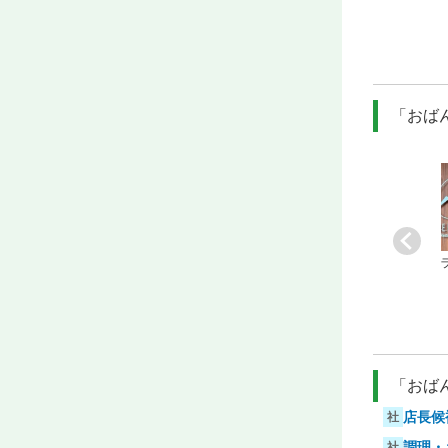
[駅]
矢場町
慢のダイニ…
[駅]
新栄町
[駅]
伏見
「おばん
[業]
立ち飲み居酒屋
[業]
レストラン
[業]
立ち飲み居酒屋
[駅]
栄
[駅]
穂積
[駅]
栄
「おばん
店長候
社
調理・
社