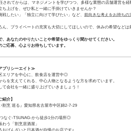
を任されてからは、マネジメントを学びつつ、多様な業態の店舗運営を経
立ち上げを、ぜひ私と一緒に手掛けていきませんか？
挑戦したい」「独立に向けて学びたい」など、
前向きな考えをお持ちの
ろん、プライベートの充実も大切にしてほしいので、休みの希望などは
で、あなたのやりたいことや希望をゆっくり聞かせてください。
のご応募、心よりお待ちしています。
アプリシーエイト≫
区エリアを中心に、飲食店を運営中◎
からを支えてくれる、中心人物となるような方を求めています。
して会社を一緒に盛り上げていきましょう！
ご紹介】
割烹 巡る』愛知県名古屋市中区錦2-7-29
つなぐ-TSUNAG-から徒歩1分の場所◎
賑わう「割烹居酒屋」
るおばんざいと日本酒が自慢のお店です♪