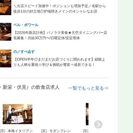
＼出店スピード加速中！ポジションも増加予定／名駅から
徒歩1分の好立地◎炉端焼きメインのオシャレなお店
ベル・ボワール
【2026年新店計画】パノラマ美食★天空ダイニングバー店
長募集！月給30万円〜/日曜定休/安定母体
の／すぺゐす
【OPEN半年◎まだまだお店づくりに関われます】経験よ
りも人柄を重視☆学び＆挑戦が豊富⇒成長できる！
栄・新栄・伏見）の飲食店求人
一覧でもっと見る⇒
本格イタリアン
[業]
モダンフレン
[業]
名古屋で話題！
[業]
レス