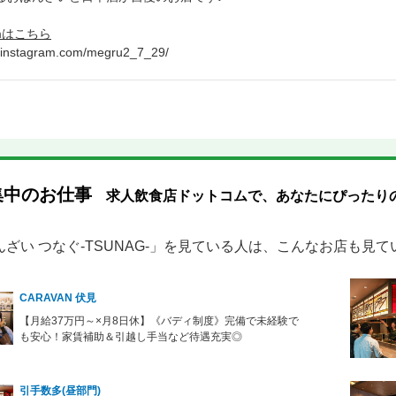
ramはこちら
w.instagram.com/megru2_7_29/
集中のお仕事
求人飲食店ドットコムで、あなたにぴったり
んざい つなぐ-TSUNAG-」を見ている人は、こんなお店も見て
CARAVAN 伏見
【月給37万円～×月8日休】《バディ制度》完備で未経験で
も安心！家賃補助＆引越し手当など待遇充実◎
引手数多(昼部門)