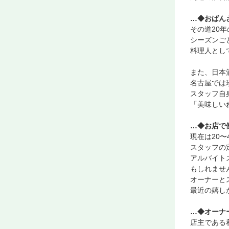
…◆おばん
その道20
シーズンご
料理人とし
また、日本
名古屋では
スタッフ自
「美味しい
…◆お店で
現在は20
スタッフの
アルバイト
もしれませ
オーナーと
最近の嬉し
…◆オーナ
店主である