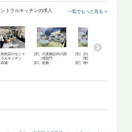
・セントラルキッチンの求人
一覧でもっと見る⇒
『TruffleBAKE…
[業]
セントラルキッ
[業]
焼肉店のセント
[業]
介護
西鉄平尾
チン
ラルキッチン
理部
[駅]
渡辺通
[駅]
高城
[駅]
佐敷