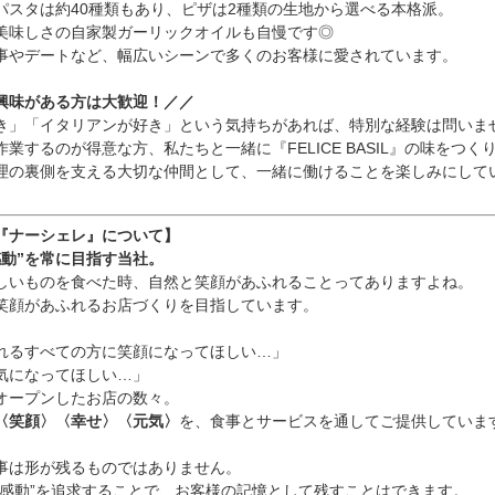
パスタは約40種類もあり、ピザは2種類の生地から選べる本格派。
美味しさの自家製ガーリックオイルも自慢です◎
事やデートなど、幅広いシーンで多くのお客様に愛されています。
興味がある方は大歓迎！／／
き」「イタリアンが好き」という気持ちがあれば、特別な経験は問いま
業するのが得意な方、私たちと一緒に『FELICE BASIL』の味をつく
理の裏側を支える大切な仲間として、一緒に働けることを楽しみにして
『ナーシェレ』について】
感動”を常に目指す当社。
しいものを食べた時、自然と笑顔があふれることってありますよね。
笑顔があふれるお店づくりを目指しています。
れるすべての方に笑顔になってほしい…」
気になってほしい…」
オープンしたお店の数々。
〈笑顔〉〈幸せ〉〈元気〉
を、食事とサービスを通してご提供していま
事は形が残るものではありません。
感動”
を追求することで、お客様の記憶として残すことはできます。