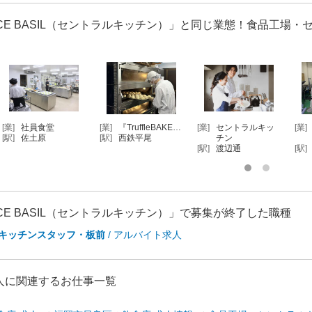
ICE BASIL（セントラルキッチン）」と同じ業態！食品工場
[業]
介護施設内の調
[業]
フルーツのカッ
[業]
社員食堂
[業]
理部門
ト、チョコ…
[駅]
佐土原
[駅]
[駅]
神埼
[駅]
櫛田神社前
ICE BASIL（セントラルキッチン）」で募集が終了した職種
キッチンスタッフ・板前
/ アルバイト求人
人に関連するお仕事一覧