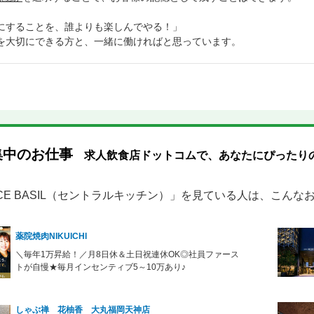
にすることを、誰よりも楽しんでやる！」
を大切にできる方と、一緒に働ければと思っています。
集中のお仕事
求人飲食店ドットコムで、あなたにぴったり
ICE BASIL（セントラルキッチン）」を見ている人は、こん
薬院焼肉NIKUICHI
＼毎年1万昇給！／月8日休＆土日祝連休OK◎社員ファース
トが自慢★毎月インセンティブ5～10万あり♪
しゃぶ禅 花柚香 大丸福岡天神店