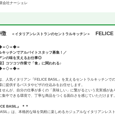
限会社ナーシェレ
特徴
FELIC
＜イタリアンレストランのセントラルキッチン＞
◆＝◇＝◆＝
ルキッチンでアルバイトスタッフ募集！／
アンの味を支えるお仕事◎
迎】コツコツ作業で「食」に関われる♪
◆＝◇＝◆＝
、人気イタリアン『FELICE BASIL』を支えるセントラルキッチンで
様に提供するパスタやピザの仕込みをお任せします。
ませんが、自分の仕事が多くの「美味しい」に繋がるという充実感があ
に集中できる環境で、丁寧な商品をつくる面白さを感じていただけます
CE BASIL』 ＊＊
E BASIL』は、本格的な味を気軽に楽しめるカジュアルなイタリアンレス