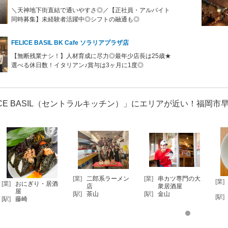
＼天神地下街直結で通いやすさ◎／【正社員・アルバイト
同時募集】未経験者活躍中◎シフトの融通も◎
FELICE BASIL BK Cafe ソラリアプラザ店
【無断残業ナシ！】人材育成に尽力◎最年少店長は25歳★
選べる休日数！イタリアン♪賞与は3ヶ月に1度◎
ICE BASIL（セントラルキッチン）」にエリアが近い！福岡
[業]
二郎系ラーメン
[業]
串カツ専門の大
[業]
[業]
おにぎり・居酒
店
衆居酒屋
屋
[駅]
茶山
[駅]
金山
[駅]
[駅]
藤崎