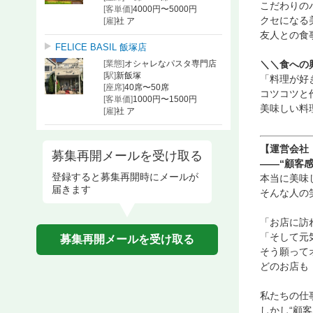
こだわりの
[客単価]
4000円〜5000円
クセになる
[雇]
社 ア
友人との食
FELICE BASIL 飯塚店
[業態]
オシャレなパスタ専門店
＼＼食への
[駅]
新飯塚
「料理が好
[座席]
40席〜50席
コツコツと作
[客単価]
1000円〜1500円
美味しい料
[雇]
社 ア
【運営会社
募集再開メールを受け取る
――“顧客
登録すると募集再開時にメールが
本当に美味
届きます
そんな人の
「お店に訪
「そして元
募集再開メールを受け取る
そう願って
どのお店も
私たちの仕
しかし
“顧客