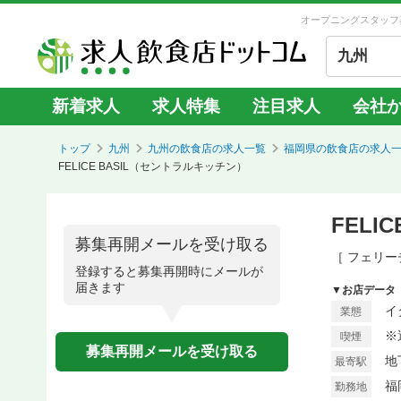
オープニングスタッフ
九州
新着求人
求人特集
注目求人
会社
トップ
九州
九州の飲食店の求人一覧
福岡県の飲食店の求人
FELICE BASIL（セントラルキッチン）
FEL
募集再開メールを受け取る
［ フェリー
登録すると募集再開時にメールが
届きます
▼お店データ
イ
業態
※
喫煙
募集再開メールを受け取る
地
最寄駅
福
勤務地