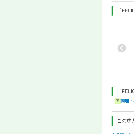
「FEL
E…
[業]
セントラルキッ
[業]
焼肉店のセント
[業]
介護施設内の調
チン
ラルキッチン
理部門
[駅]
渡辺通
[駅]
高城
[駅]
佐敷
「FEL
調理・
ア
この求