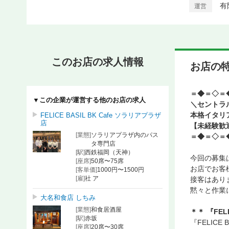
有
運営
このお店の求人情報
お店の
＝◆＝◇＝
▼この企業が運営する他のお店の求人
＼セントラ
本格イタリ
FELICE BASIL BK Cafe ソラリアプラザ
店
【未経験歓
[業態]
ソラリアプラザ内のパス
＝◆＝◇＝
タ専門店
[駅]
西鉄福岡（天神）
今回の募集は
[座席]
50席〜75席
お店でお客
[客単価]
1000円〜1500円
[雇]
社 ア
接客はあり
黙々と作業
大名和食店 しちみ
[業態]
和食居酒屋
＊＊ 『FELI
[駅]
赤坂
『FELIC
[座席]
20席〜30席