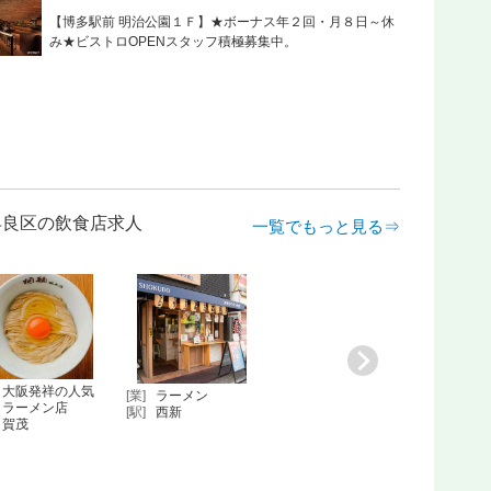
【博多駅前 明治公園１Ｆ】★ボーナス年２回・月８日～休
み★ビストロOPENスタッフ積極募集中。
市早良区の飲食店求人
一覧でもっと見る⇒
大阪発祥の人気
[業]
ラーメン
ラーメン店
[駅]
西新
賀茂