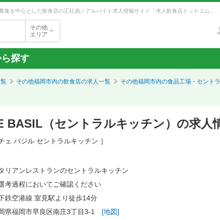
募集を中心とした飲食店の正社員／アルバイト求人情報サイト「求人飲食店ドットコム」
その他
エリア
から探す
一覧
その他福岡市内の飲食店の求人一覧
その他福岡市内の食品工場・セント
ICE BASIL（セントラルキッチン）の求
チェ バジル セントラルキッチン ］
タリアンレストランのセントラルキッチン
選考過程においてご確認ください
下鉄空港線 室見駅より徒歩14分
岡県福岡市早良区南庄3丁目3-1
[地図]