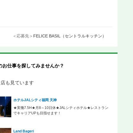
＜応募先＞
FELICE BASIL（セントラルキッチン）
のお仕事を探してみませんか？
なお店も見ています
ホテルJALシティ福岡 天神
★実働7.5H★月8～10日休★JALシティホテル★レストラン
でキャリアUPも目指せます！
Land Bageri