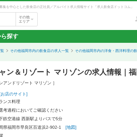
募集を中心とした飲食店の正社員／アルバイト求人情報サイト「求人飲食店ドットコム」
その他
エリア
から探す
一覧
その他福岡市内の飲食店の求人一覧
その他福岡市内の洋食・西洋料理の
ャン＆リゾート マリゾンの求人情報｜福
ンアンドリゾート マリゾン ］
[お店のサイト]
ランス料理
選考過程においてご確認ください
下鉄空港線 西新駅よりバスで5分
岡県福岡市早良区百道浜2-902-1
[地図]
曜