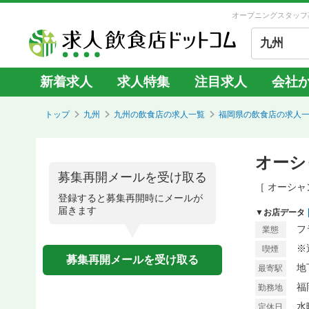
オープニングスタッフ
九州
新着求人
求人特集
注目求人
会社
トップ
九州
九州の飲食店の求人一覧
福岡県の飲食店の求人
オーシ
募集再開メールを受け取る
［ オーシャ
登録すると募集再開時にメールが
届きます
▼お店データ
フ
業態
※
喫煙
募集再開メールを受け取る
地
最寄駅
福
勤務地
水
定休日