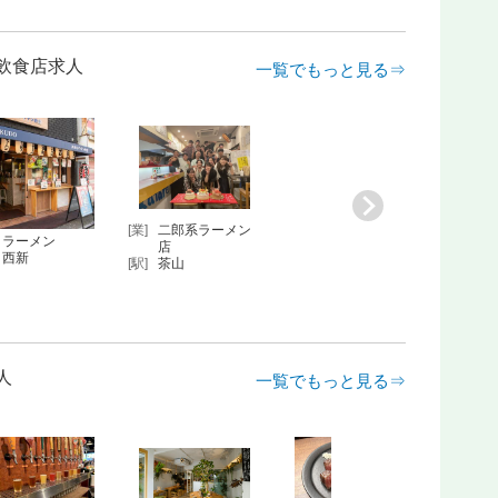
飲食店求人
一覧でもっと見る⇒
[業]
二郎系ラーメン
ラーメン
店
西新
[駅]
茶山
人
一覧でもっと見る⇒