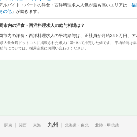
アルバイト・パートの洋食・西洋料理求人人気が最も高いエリアは「
福
その他
」が続きます。
岡市内の洋食・西洋料理求人の給与相場は？
岡市内の洋食・西洋料理求人の平均給与は、正社員が月給34.8万円、ア
求人飲食店ドットコムに掲載された求人に基づいて推定した値です。 平均給与は
給与については、採用企業にお問い合わせください。
九州
関東
関西
東海
北海道・東北
北陸・甲信越