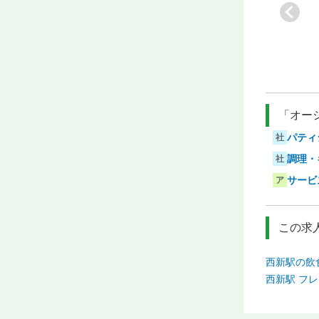
[業]
四季の感性に息
[業]
串カツ居酒屋
[業]
ステーキ・ハン
タ
づくイタリ…
（大衆酒場）
バーグステ…
[駅]
薬院
[駅]
枝光
[駅]
大浦海岸通り
「オー
パティ
社
調理・
社
サービ
ア
この求
西新駅の飲
西新駅 フ