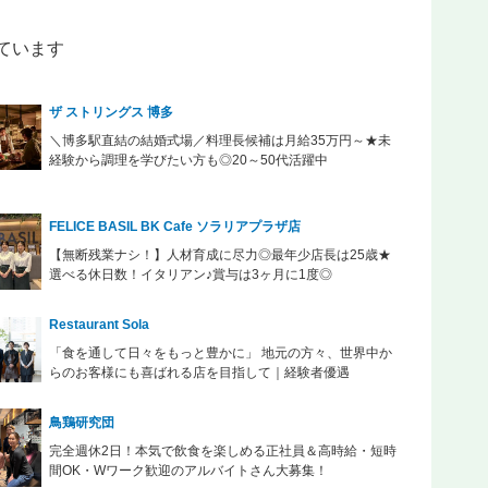
ています
ザ ストリングス 博多
＼博多駅直結の結婚式場／料理長候補は月給35万円～★未
経験から調理を学びたい方も◎20～50代活躍中
FELICE BASIL BK Cafe ソラリアプラザ店
【無断残業ナシ！】人材育成に尽力◎最年少店長は25歳★
選べる休日数！イタリアン♪賞与は3ヶ月に1度◎
Restaurant Sola
「食を通して日々をもっと豊かに」 地元の方々、世界中か
らのお客様にも喜ばれる店を目指して｜経験者優遇
鳥鶏研究団
完全週休2日！本気で飲食を楽しめる正社員＆高時給・短時
間OK・Wワーク歓迎のアルバイトさん大募集！