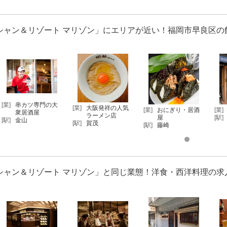
シャン＆リゾート マリゾン」にエリアが近い！福岡市早良区の
[業]
串カツ専門の大
[業]
大阪発祥の人気
[業]
おにぎり・居酒
[業]
衆居酒屋
ラーメン店
屋
[駅]
[駅]
金山
[駅]
賀茂
[駅]
藤崎
シャン＆リゾート マリゾン」と同じ業態！洋食・西洋料理の求