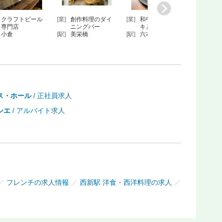
クラフトビール
[業]
創作料理のダイ
[業]
和牛熟成ステー
[業]
西洋
専門店
ニングバー
キと熟成タ…
[駅]
宮古
小倉
[駅]
美栄橋
[駅]
六本松
クシ
ス・ホール
/ 正社員求人
シエ
/ アルバイト求人
／
フレンチの求人情報
／
西新駅 洋食・西洋料理の求人
／