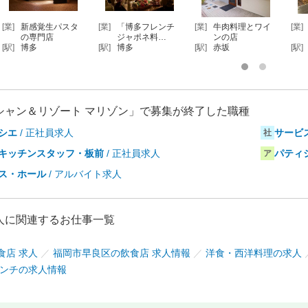
[業]
新感覚生パスタ
[業]
「博多フレンチ
[業]
牛肉料理とワイ
[業]
の専門店
ジャポネ料…
ンの店
[駅]
博多
[駅]
博多
[駅]
赤坂
[駅]
シャン＆リゾート マリゾン」で募集が終了した職種
シエ
/ 正社員求人
サービ
社
キッチンスタッフ・板前
/ 正社員求人
パティ
ア
ス・ホール
/ アルバイト求人
人に関連するお仕事一覧
食店 求人
／
福岡市早良区の飲食店 求人情報
／
洋食・西洋料理の求人
レンチの求人情報