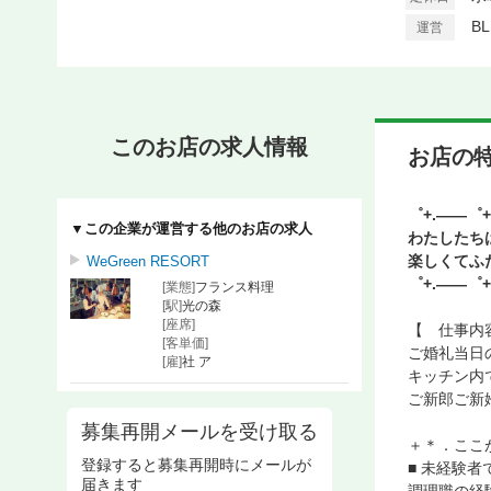
B
運営
このお店の求人情報
お店の
゜+.――゜+
▼この企業が運営する他のお店の求人
わたしたち
楽しくてふ
WeGreen RESORT
゜+.――゜+
[業態]
フランス料理
[駅]
光の森
[座席]
【 仕事内
[客単価]
ご婚礼当日
[雇]
社 ア
キッチン内
ご新郎ご新
募集再開メールを受け取る
＋＊．ここ
登録すると募集再開時にメールが
■ 未経験者
届きます