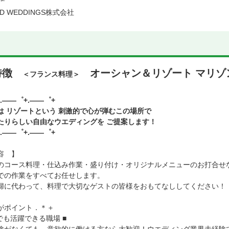
LD WEDDINGS株式会社
特徴
オーシャン＆リゾート マリゾ
＜フランス料理＞
.――゜+.――゜+
は リゾートという 刺激的で心が弾むこの場所で
たりらしい自由なウエディングを ご提案します！
.――゜+.――゜+
容 】
のコース料理・仕込み作業・盛り付け・オリジナルメニューのお打合せ
での作業をすべてお任せします。
婦に代わって、料理で大切なゲストの皆様をおもてなししてください！
がポイント．＊＋
でも活躍できる職場 ■