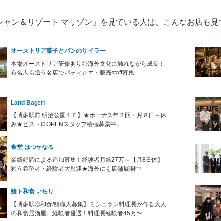
シャン＆リゾート マリゾン」を見ている人は、こんなお店も見
オーストリア菓子とパンのサイラー
本場オーストリア研修あり◎海外文化に触れながら成長！
有名人も通う名店でパティシエ・販売staff募集
Land Bageri
【博多駅前 明治公園１Ｆ】★ボーナス年２回・月８日～休
み★ビストロOPENスタッフ積極募集中。
食堂 はつかなる
業績好調による追加募集！経験者月給27万～【月8日休】
独立希望者・経験者大歓迎★海外にも店舗展開中
鮨ト和食 いちり
【博多駅◎和食/鮨職人募集】ミシュラン料理長が作る大人
の和食居酒屋。経験者優遇！料理長経験者45万〜