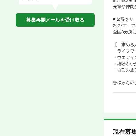
調理職の経
先輩や仲間
■ 業界を
募集再開メールを受け取る
2022年
全国8カ所
【 求める
・ライフワ
・ウエディ
・経験をい
・自己の成
皆様からの
現在募