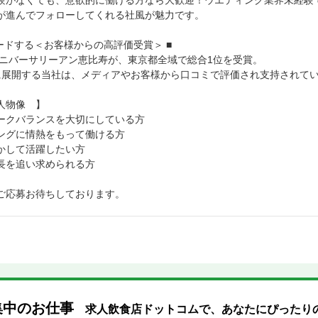
験がなくても、意欲的に働ける方なら大歓迎！ウエディング業界未経験
が進んでフォローしてくれる社風が魅力です。
リードする＜お客様からの高評価受賞＞ ■
、アニバーサリーアン恵比寿が、東京都全域で総合1位を受賞。
に展開する当社は、メディアやお客様から口コミで評価され支持されて
人物像 】
ークバランスを大切にしている方
ングに情熱をもって働ける方
かして活躍したい方
長を追い求められる方
ご応募お待ちしております。
集中のお仕事
求人飲食店ドットコムで、あなたにぴったり