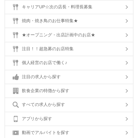
学びの精神が必要になります。 未経験者が多い調理補助募集で採用担
キャリアUP☆次の店長・料理長募集
当者が求めているのが、チャレンジ精神や意欲､また､これからの可能性
など。例えば､｢包丁を握ったことがない！｣という方も、ヤル気があれ
ば採用される可能性が多くあります。 また、お客様の喜ぶ顔のために
焼肉・焼き鳥のお仕事特集★
料理が作りたい！という料理人の原点となる志、コツコツと仕事をする
忍耐力がある方はなお歓迎されるでしょう。
★オープニング・出店計画中のお店★
調理補助・調理見習いの求人情報なら
注目！！超急募のお店特集
飲食店専門の求人サイト 求人＠飲食店.COMならではの調理補助・調理
見習い求人を今後も多数掲載予定！ オープニング店舗など、ここにし
かない調理補助・調理見習い社員募集／バイト情報を見つけませんか？
個人経営のお店で働く♪
会員登録すると、調理補助・調理見習いの未経験求人や、独立応援求人
をメールで受け取ることもできますよ。 求人＠飲食店.COMで、希望の
注目の求人から探す
転職／就職／バイト採用に成功しましょう。
飲食企業の特徴から探す
すべての求人から探す
アプリから探す
動画でアルバイトを探す