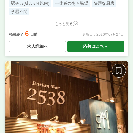
駅チカ(徒歩5分以内)
一体感のある職場
快適な厨房
学歴不問
もっと見る
6
職種
調理補助・調理見習い
／ 料理長候補（シェフ・板長
掲載終了
日前
更新日：
2026年07月27日
など） ／ 調理・キッチンスタッフ・板前 ／ 店長候
補・マネージャー ／ サービス・ホール ／ 洗い場・皿
求人詳細へ
応募はこちら
洗い
業態
ビストロ
住所
東京都足立区千住3-74
席数
50席〜75席
単価
3000円〜4000円