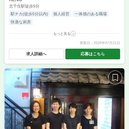
北千住駅徒歩5分
駅チカ(徒歩5分以内)
個人経営
一体感のある職場
快適な厨房
もっと見る
更新日：
2026年07月21日
職種
調理補助・調理見習い
／ 料理長候補（シェフ・板長
など） ／ 調理・キッチンスタッフ・板前 ／ サービ
求人詳細へ
応募はこちら
ス・ホール
業態
ビストロ
住所
東京都足立区千住仲町11-18 千住仲町ビル101
席数
20席〜30席
単価
4000円〜5000円