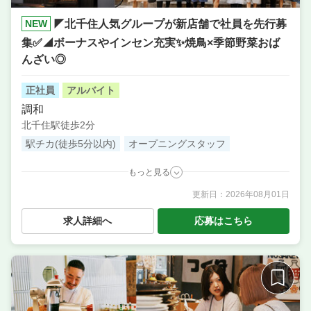
NEW
◤北千住人気グループが新店舗で社員を先行募
集✅◢ボーナスやインセン充実✨️焼鳥×季節野菜おば
んざい◎
正社員
アルバイト
調和
北千住駅徒歩2分
駅チカ(徒歩5分以内)
オープニングスタッフ
もっと見る
更新日：
2026年08月01日
職種
調理補助・調理見習い
／ 店長候補・マネージャー ／
料理長候補（シェフ・板長など） ／ 調理・キッチン
求人詳細へ
応募はこちら
スタッフ・板前 ／ サービス・ホール ／ その他
業態
焼鳥と季節のお野菜のおばんざい／古民家居酒屋
住所
東京都足立区千住 3-68-6
席数
20席〜30席
単価
5000円〜7000円