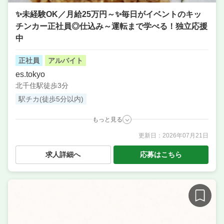
✨未経験OK／月給25万円～✨毎日がイベントのキッ
チンカー正社員◎仕込み～運転まで学べる！独立応援
中
正社員
アルバイト
es.tokyo
北千住駅徒歩3分
駅チカ(徒歩5分以内)
もっと見る
更新日：
2026年07月21日
職種
調理補助・調理見習い
／ 調理・キッチンスタッフ・
板前 ／ 販売スタッフ
求人詳細へ
応募はこちら
業態
ナシゴレンメインのキッチンカー／イベント出店
住所
東京都足立区千住旭町2-8 村井ビル 2F
単価
1000円〜1500円