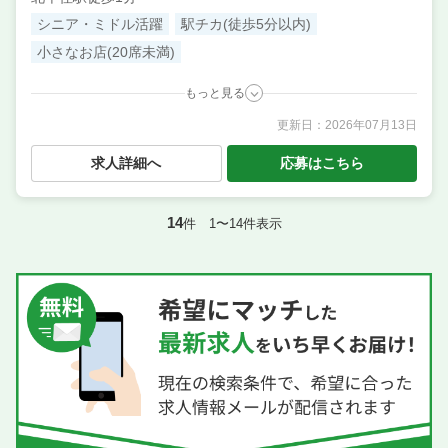
シニア・ミドル活躍
駅チカ(徒歩5分以内)
小さなお店(20席未満)
もっと見る
更新日：
2026年07月13日
職種
調理補助・調理見習い
／ 店長候補・マネージャー ／
調理・キッチンスタッフ・板前 ／ サービス・ホール
求人詳細へ
応募はこちら
業態
中華料理＆ラーメン
住所
東京都足立区千住旭町41-2
14
件 1〜14件表示
席数
10席〜15席
単価
1000円〜1500円