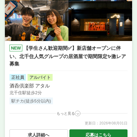
NEW
【学生さん歓迎期間✅️】新店舗オープンに伴
い、北千住人気グループの居酒屋で期間限定✨️激レア
募集
正社員
アルバイト
酒呑倶楽部 アタル
北千住駅徒歩2分
駅チカ(徒歩5分以内)
もっと見る
更新日：
2026年08月01日
職種
調理補助・調理見習い
／ 店長候補・マネージャー ／
料理長候補（シェフ・板長など） ／ 調理・キッチン
求人詳細へ
応募はこちら
スタッフ・板前 ／ サービス・ホール ／ その他