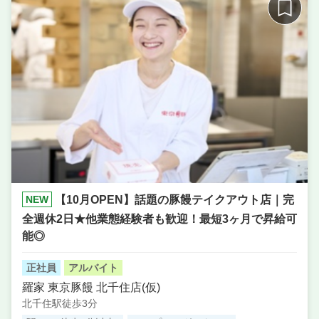
NEW
【10月OPEN】話題の豚饅テイクアウト店｜完
全週休2日★他業態経験者も歓迎！最短3ヶ月で昇給可
能◎
正社員
アルバイト
羅家 東京豚饅 北千住店(仮)
北千住駅徒歩3分