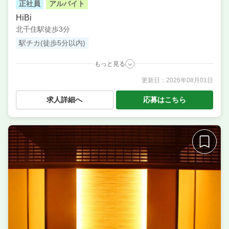
正社員
アルバイト
HiBi
北千住駅徒歩3分
駅チカ(徒歩5分以内)
もっと見る
更新日：
2026年08月01日
職種
調理補助・調理見習い
／ サービス・ホール ／ その他
／ 店長候補・マネージャー ／ 料理長候補（シェフ・
求人詳細へ
応募はこちら
板長など） ／ 調理・キッチンスタッフ・板前
業態
【正社員】居酒屋のオープニングスタッフ
住所
東京都足立区千住1-33-11 上野ビル 3階
席数
20席〜30席
単価
5000円〜7000円