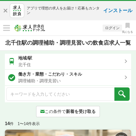
アプリで理想の求人をお届け！応募もカンタ
インストール
ン
ログイン
気になる
北千住駅の調理補助・調理見習いの飲食店求人一覧
地域/駅
北千住
働き方・業態・こだわり・スキル
調理補助・調理見習い
この条件で
新着を受け取る
14
件 1〜14件表示