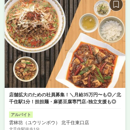
Ｆ
席数
100席以上
単価
3000円〜4000円
店舗拡大のための社員募集！＼月給35万円〜も◎／北
千住駅1分！担担麺・麻婆豆腐専門店♪独立支援も◎
アルバイト
雲林坊（ユウリンボウ） 北千住東口店
北千住駅徒歩1分