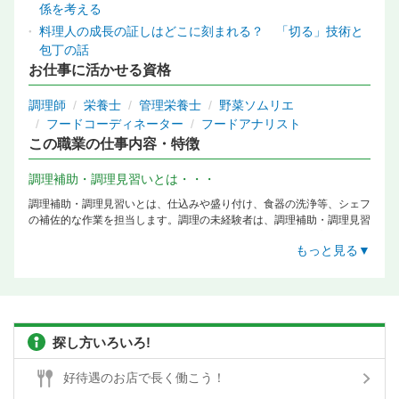
係を考える
料理人の成長の証しはどこに刻まれる？ 「切る」技術と
包丁の話
お仕事に活かせる資格
調理師
栄養士
管理栄養士
野菜ソムリエ
フードコーディネーター
フードアナリスト
この職業の仕事内容・特徴
調理補助・調理見習いとは・・・
調理補助・調理見習いとは、仕込みや盛り付け、食器の洗浄等、シェフ
の補佐的な作業を担当します。調理の未経験者は、調理補助・調理見習
いから始める事が多くなり、まさに料理人人生のスタートと言えるでし
もっと見る▼
ょう。 大規模のお店の仕込み作業は、これでもかと言わんばかりに野
菜を切っていく事もあり、体力が必要ですが、見習い期間は調理技術の
基礎や忍耐力が養われる大切な経験とも言えます。 小規模のお店では
料理長のもと、仕込みから、調理、盛り付けまで、手取り足取り、一か
ら学ぶことができることもあります。
探し方いろいろ!
調理補助・調理見習いに向いているのは・・・
調理補助・調理見習いの方は必然的に飲食店の仕事が初めてのケースが
好待遇のお店で長く働こう！
多いでしょう。 見るもの、聞くもの、すべて吸収しようという貪欲な