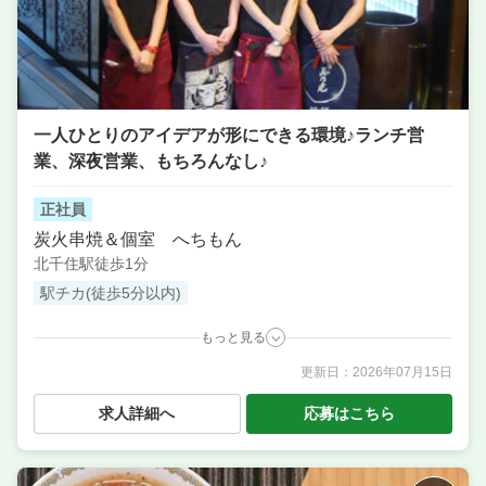
一人ひとりのアイデアが形にできる環境♪ランチ営
業、深夜営業、もちろんなし♪
正社員
炭火串焼＆個室 へちもん
北千住駅徒歩1分
駅チカ(徒歩5分以内)
もっと見る
更新日：
2026年07月15日
職種
調理補助・調理見習い
／ 料理長候補（シェフ・板長
など） ／ 店長候補・マネージャー ／ 調理・キッチン
求人詳細へ
応募はこちら
スタッフ・板前
業態
和食 串焼
住所
東京都足立区千住2-62-12 プラティネール第２ビル ２