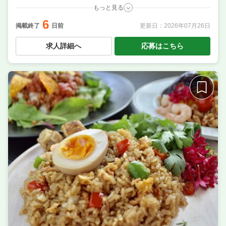
もっと見る
6
職種
調理補助・調理見習い
／ 料理長候補（シェフ・板長
掲載終了
日前
更新日：
2026年07月26日
など） ／ 調理・キッチンスタッフ・板前 ／ 店長候
補・マネージャー ／ サービス・ホール ／ 洗い場・皿
求人詳細へ
応募はこちら
洗い
業態
和×ビストロの技法で魅せる大人の居酒屋
住所
東京都足立区千住3-52 アマンヴィラ北千住 1F
席数
20席〜30席
単価
4000円〜5000円