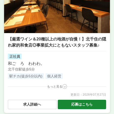
【厳選ワイン＆20種以上の地酒が自慢！】北千住の隠
れ家的和食店◎事業拡大にともないスタッフ募集♪
正社員
和ごゝろ わわわ。
北千住駅徒歩5分
駅チカ(徒歩5分以内)
個人経営
もっと見る
更新日：
2026年07月27日
職種
調理補助・調理見習い
／ サービス・ホール ／ 調理・
キッチンスタッフ・板前
求人詳細へ
応募はこちら
業態
日本料理・日本酒・ワイン
住所
東京都足立区千住4-19-11 MAISON SA XIII 1F