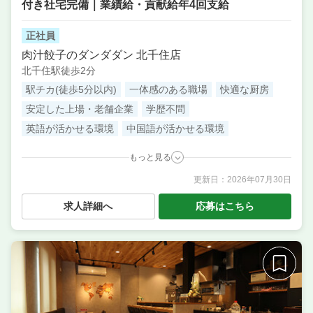
付き社宅完備｜業績給・貢献給年4回支給
正社員
肉汁餃子のダンダダン 北千住店
北千住駅徒歩2分
駅チカ(徒歩5分以内)
一体感のある職場
快適な厨房
安定した上場・老舗企業
学歴不問
英語が活かせる環境
中国語が活かせる環境
もっと見る
更新日：
2026年07月30日
職種
調理補助・調理見習い
／ 店長候補・マネージャー ／
サービス・ホール ／ 本部スタッフ・SV ／ 料理長候補
求人詳細へ
応募はこちら
（シェフ・板長など） ／ 調理・キッチンスタッフ・
板前
業態
居酒屋
住所
東京都足立区千住2-61-20 ビックイヤ北千住アネック
ス
席数
50席〜75席
単価
3000円〜4000円