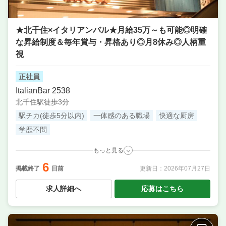
★北千住×イタリアンバル★月給35万～も可能◎明確
な昇給制度＆毎年賞与・昇格あり◎月8休み◎人柄重
視
正社員
ItalianBar 2538
北千住駅徒歩3分
駅チカ(徒歩5分以内)
一体感のある職場
快適な厨房
学歴不問
もっと見る
6
職種
調理補助・調理見習い
／ 料理長候補（シェフ・板長
掲載終了
日前
更新日：
2026年07月27日
など） ／ 調理・キッチンスタッフ・板前 ／ 店長候
補・マネージャー ／ サービス・ホール ／ 洗い場・皿
求人詳細へ
応募はこちら
洗い
業態
イタリアンバル
住所
東京都足立区千住3-36 マツマルビル 2F