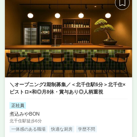
席数
50席〜75席
単価
3000円〜4000円
＼オープニング2期制募集／＜北千住駅6分＞北千住×
ビストロ×和◎月8休・賞与あり◎人柄重視
正社員
煮込みやBON
北千住駅徒歩6分
一体感のある職場
快適な厨房
学歴不問