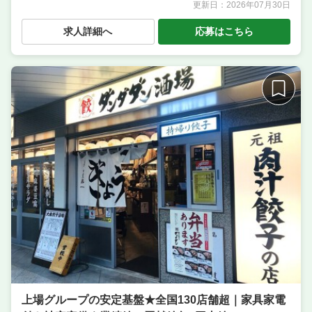
更新日：
2026年07月30日
職種
調理補助・調理見習い
／ サービス・ホール ／ 店長候
補・マネージャー ／ 料理長候補（シェフ・板長な
求人詳細へ
応募はこちら
ど） ／ 調理・キッチンスタッフ・板前
業態
駅チカ徒歩2分の、本格派和食が揃うネオ大衆酒場
住所
東京都足立区千住2-62-18 2F
席数
100席以上
単価
2000円〜3000円
上場グループの安定基盤★全国130店舗超｜家具家電