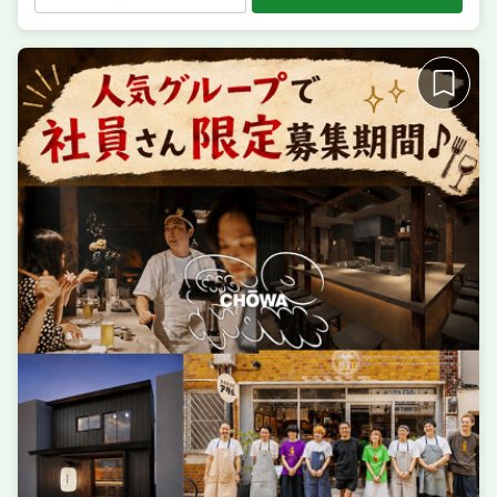
業態
居酒屋 酒場 煮こみ つくね 日本酒 ワイン
住所
東京都足立区千住１丁目３２−６
席数
20席〜30席
単価
5000円〜7000円