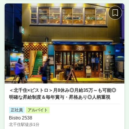
席数
20席〜30席
単価
5000円〜7000円
＜北千住×ビストロ＞月8休み◎月給35万～も可能◎
明確な昇給制度＆毎年賞与・昇格あり◎人柄重視
正社員
アルバイト
Bistro 2538
北千住駅徒歩1分