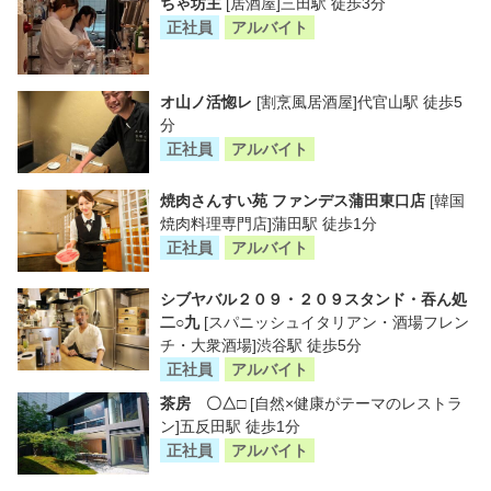
ちゃ坊主
[居酒屋]三田駅 徒歩3分
正社員
アルバイト
オ山ノ活惚レ
[割烹風居酒屋]代官山駅 徒歩5
分
正社員
アルバイト
焼肉さんすい苑 ファンデス蒲田東口店
[韓国
焼肉料理専門店]蒲田駅 徒歩1分
正社員
アルバイト
シブヤバル２０９・２０９スタンド・吞ん処
二○九
[スパニッシュイタリアン・酒場フレン
チ・大衆酒場]渋谷駅 徒歩5分
正社員
アルバイト
茶房 〇△□
[自然×健康がテーマのレストラ
ン]五反田駅 徒歩1分
正社員
アルバイト