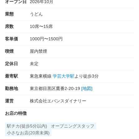
オープン日
2026年10月
業態
うどん
席数
10席〜15席
客単価
1000円〜1500円
喫煙
屋内禁煙
定休日
未定
最寄駅
東急東横線
学芸大学駅
より徒歩3分
勤務地
東京都目黒区鷹番2-20-19
[地図]
運営
株式会社エバンスダイナリー
お店の特徴
駅チカ(徒歩5分以内)
オープニングスタッフ
小さなお店(20席未満)