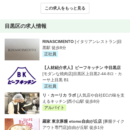
この求人をもっと見る
目黒区の求人情報
RINASCIMENTO
[イタリアンレストラン]目
黒駅 徒歩8分
正社員
【人材紹介求人】ビーフキッチン 中目黒店
[モダンな焼肉店]目黒区上目黒2-44-8ロ・カ
ーサ上目黒 B1
正社員
リ・カーリカ ラボ
[人気店や自社ECの味を支
えるキッチン]西小山駅 徒歩8分
アルバイト
羅家 東京豚饅 etomo自由が丘店
[豚饅テイク
アウト専門店]自由が丘駅 徒歩1分