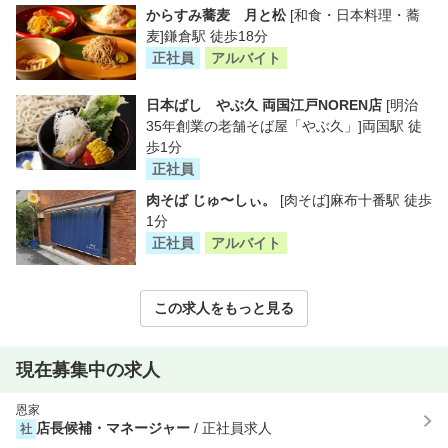
からすみ蕎麦 月と松
[和食・日本料理・蕎
麦]鎌倉駅 徒歩18分
正社員
アルバイト
日本ばし やぶ久 両国江戸NOREN店
[明治
35年創業の老舗そば屋「やぶ久」]両国駅 徒
歩1分
正社員
肉そば じゅ〜しぃ。
[肉そば]麻布十番駅 徒歩
1分
正社員
アルバイト
この求人をもっと見る
現在募集中の求人
恩家
店長候補・マネージャー
/ 正社員求人
社