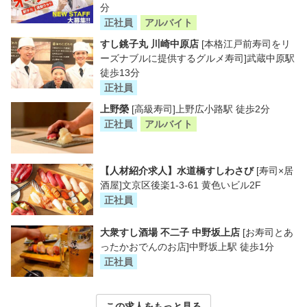
分
正社員
アルバイト
すし銚子丸 川崎中原店
[本格江戸前寿司をリ
ーズナブルに提供するグルメ寿司]武蔵中原駅
徒歩13分
正社員
上野榮
[高級寿司]上野広小路駅 徒歩2分
正社員
アルバイト
【人材紹介求人】水道橋すしわさび
[寿司×居
酒屋]文京区後楽1-3-61 黄色いビル2F
正社員
大衆すし酒場 不二子 中野坂上店
[お寿司とあ
ったかおでんのお店]中野坂上駅 徒歩1分
正社員
この求人をもっと見る