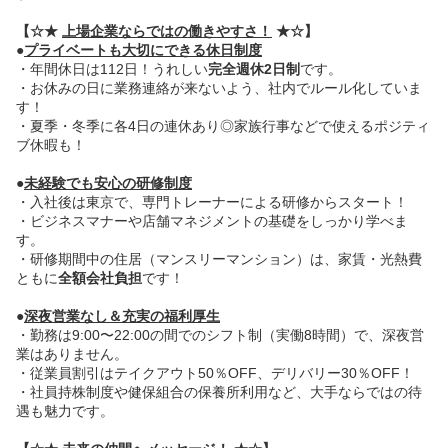
【☆★
上場企業ならではの働きやすさ！
★☆】
●
プライベートも大切にできる休日制度
・年間休日は112日！うれしい
完全週休2日制
です。
・お休みの日に業務連絡が来ないよう、社内でルール化していま
す！
・夏季・冬季に各4日の連休あり◎家族行事などで使えるポジティ
ブ休暇も！
●
未経験でも安心の研修制度
・入社後は東京で、専門トレーナーによる研修からスタート！
・ビジネスマナーや店舗マネジメントの基礎をしっかり学べま
す。
・研修期間中の住居（マンスリーマンション）は、家賃・光熱費
ともに
全額会社負担
です！
●
深夜営業なし＆充実の福利厚生
・勤務は9:00〜22:00の間でのシフト制（実働8時間）で、深夜営
業はありません。
・従業員割引はテイクアウト50％OFF、デリバリー30％OFF！
・社員持株制度や健保組合の保養所利用など、大手ならではの待
遇も魅力です。