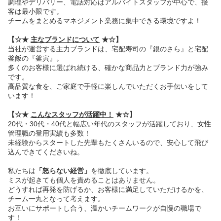
調理やデリバリー、電話対応はアルバイトスタッフが中心で、接
客は最小限です。
チームをまとめるマネジメント業務に集中できる環境ですよ！
【☆★
主なブランドについて
★☆】
当社が運営する主力ブランドは、宅配寿司の『銀のさら』と宅配
釜飯の『釜寅』。
多くのお客様に選ばれ続ける、確かな商品力とブランド力が強み
です。
高品質な食を、ご家庭で手軽に楽しんでいただくお手伝いをして
います！
【☆★
こんなスタッフが活躍中！
★☆】
20代・30代・40代と幅広い年代のスタッフが活躍しており、女性
管理職の登用実績も多数！
未経験からスタートした先輩もたくさんいるので、安心して飛び
込んできてくださいね。
私たちは
「怒らない経営」
を徹底しています。
ミスが起きても個人を責めることはありません。
どうすれば再発を防げるか、お客様に満足していただけるかを、
チーム一丸となって考えます。
お互いにサポートし合う、温かいチームワークが自慢の職場で
す！