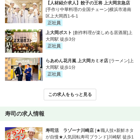
【人材紹介求人】餃子の王将 上大岡京急店
[手作り中華料理の全国チェーン]横浜市港南
区上大岡西1-6-1
正社員
上大岡ポスト
[創作料理が楽しめる居酒屋]上
大岡駅 徒歩3分
正社員
らあめん花月嵐 上大岡カミオ店
[ラーメン]上
大岡駅 徒歩1分
正社員
この求人をもっと見る
寿司の求人情報
寿司活 ラゾーナ川崎店
[★職人技×新鮮ネタ
が自慢★人気回転寿司ブランド]川崎駅 徒歩1