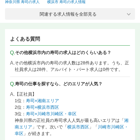
神奈川県 寿司の求人
横浜市 寿司の求人情報
神奈川県 給食・社員食堂・病院・介護の求人
関連する求人情報を全部見る
横浜市 給食・社員食堂・病院・介護の求人情報
横浜市 寿司 正社員の求人
下永谷駅 寿司の求人情報
下永谷駅 給食・社員食堂・病院・介護の求人
よくある質問
下永谷駅 店長候補・マネージャーの飲食店 求人情報
Q.
その他横浜市内の寿司の求人はどのくらいある？
下永谷駅 料理長候補（シェフ・板長など）の飲食店 求人
A.
その他横浜市内の寿司の求人数は28件あります。うち、正
下永谷駅 調理・キッチンスタッフ・板前の飲食店 求人情報
社員求人は28件、アルバイト・パート求人は0件です。
下永谷駅 調理補助・調理見習いの飲食店 求人
Q.
寿司の仕事を探すなら、どのエリアが人気？
A.
【正社員】
1位：
寿司×湘南エリア
2位：
寿司×横浜市西区
3位：
寿司×川崎市川崎区・幸区
神奈川県の正社員の寿司求人人気が最も高いエリアは「
湘
南エリア
」です。次いで「
横浜市西区
」「
川崎市川崎区・
幸区
」が続きます。