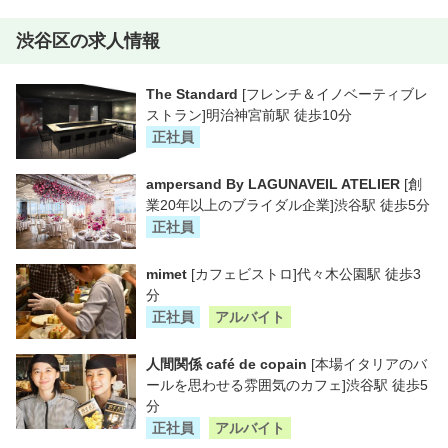
渋谷区の求人情報
The Standard
[フレンチ＆イノベーティブレ
ストラン]明治神宮前駅 徒歩10分
正社員
ampersand By LAGUNAVEIL ATELIER
[創
業20年以上のブライダル企業]渋谷駅 徒歩5分
正社員
mimet
[カフェビストロ]代々木公園駅 徒歩3
分
正社員
アルバイト
人間関係 café de copain
[本場イタリアのバ
ールを思わせる雰囲気のカフェ]渋谷駅 徒歩5
分
正社員
アルバイト