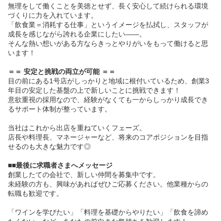
無理をして働くことを美徳とせず、長く安心して続けられる環境
づくりに力を入れています。
「飲食業＝消耗する仕事」というイメージを払拭し、スタッフが
成長を感じながら誇れる企業にしたい――。
そんな熱い想いがある方ならきっとやりがいをもって働けると思
います！
＝＝ 安定と挑戦の両立が可能 ＝＝
目の前にある1号店がしっかりと地域に根付いているため、創業3
年目の安定した基盤の上で新しいことに挑戦できます！
意欲重視の採用なので、経験がなくても一からしっかり成長でき
るサポート体制が整っています。
当社はこれから出店を重ねていくフェーズ。
店長や料理長、マネージャーなど、将来のコアポジションを目指
せるのも大きな魅力です◎
■■最後に求職者さまへメッセージ
創業したての会社で、新しい仲間を募集中です。
未経験の方も、興味があればぜひご応募ください。他業種からの
転職も歓迎です。
「ワインを学びたい」「料理を基礎からやりたい」「飲食を諦め