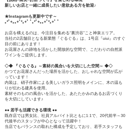
新しいお店と一緒に成長したい意欲ある方を歓迎♪
★Instagramも更新中です～
｡*ﾟ+｡｡+ﾟ*｡+ﾟ ﾟ｡*ﾟ+｡｡+ﾟ*｡+ﾟ ﾟ
お店を構えるのは、今注目を集める“裏渋谷”こと神泉エリア。
当社の2店舗目となる新業態『ぐるぐる』は、1号店『uiui』のすぐ
目の前にあります！
お花屋さんの跡地を活かした開放的な空間で、こだわりの自然派
ワインをご提供します。
◇◆ 『ぐるぐる』～素材の風合いを大切にした空間～ ◆◇
かつてお花屋さんだった場所を活かした、おしゃれな空間が広が
っています！
内装は、硝子作家による美しいガラス照明をメインに、木の温も
りが伝わる建具を使用。
素材そのものの風合いを活かした、あたたかみのあるお店づくり
を大切にしています♪
●● 若手も活躍できる環境 ●●
既存店では男女比、社員アルバイト比ともに1:1で、20代前半～30
代後半のスタッフが中心となって活躍中！
当店でもバランスの取れた構成を予定しており、若手スタッフも