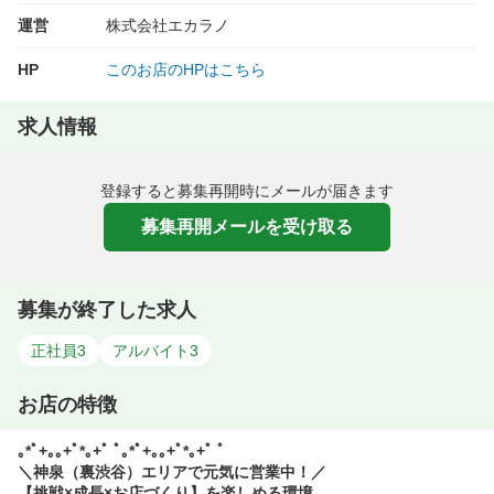
運営
株式会社エカラノ
HP
このお店のHPはこちら
求人情報
登録すると募集再開時にメールが届きます
募集再開メールを受け取る
募集が終了した求人
正社員
3
アルバイト
3
お店の特徴
｡*ﾟ+｡｡+ﾟ*｡+ﾟ ﾟ｡*ﾟ+｡｡+ﾟ*｡+ﾟ ﾟ
＼神泉（裏渋谷）エリアで元気に営業中！／
【挑戦×成長×お店づくり】を楽しめる環境