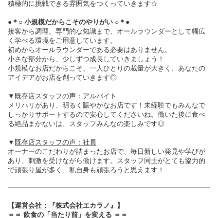
積極的に挑戦できる雰囲気をつくっていきます☆
●＊○ 小規模だからこそのやりがい ○＊●
接客から調理、専門的な知識まで、オールラウンダーとして幅広
く学べる環境をご用意しています。
初めからオールラウンダーである必要はありません。
小さな部分から、少しずつ成長していきましょう！
小規模なお店だからこそ、一人ひとりの裁量が大きく、あなたの
アイデアがお店を創っていきます◎
▼
既存店スタッフの声：アルバイト
メリハリがあり、明るく賑やかなお店です！未経験でもみんなで
しっかりサポートするので安心してくださいね。働いた後に食べ
る絶品まかないは、スタッフみんなの楽しみです◎
▼
既存店スタッフの声：社員
オーナーのこだわりが詰まったお店で、毎日新しい発見や学びが
あり、刺激を受けながら働けます。スタッフ同士がとても協力的
で頑張り屋が多く、私自身も頑張ろうと思えます！
【運営会社：『株式会社エカラノ』】
＝＝ 飲食の「当たり前」を変える ＝＝