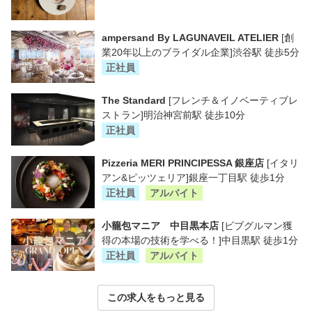
ampersand By LAGUNAVEIL ATELIER
[創
業20年以上のブライダル企業]渋谷駅 徒歩5分
正社員
The Standard
[フレンチ＆イノベーティブレ
ストラン]明治神宮前駅 徒歩10分
正社員
Pizzeria MERI PRINCIPESSA 銀座店
[イタリ
アン&ピッツェリア]銀座一丁目駅 徒歩1分
正社員
アルバイト
小籠包マニア 中目黒本店
[ビブグルマン獲
得の本場の技術を学べる！]中目黒駅 徒歩1分
正社員
アルバイト
この求人をもっと見る