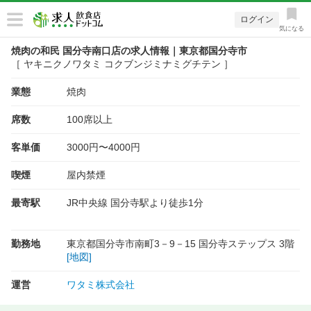
ログイン
気になる
焼肉の和民 国分寺南口店の求人情報｜東京都国分寺市
［ ヤキニクノワタミ コクブンジミナミグチテン ］
業態
焼肉
席数
100席以上
客単価
3000円〜4000円
喫煙
屋内禁煙
最寄駅
JR中央線 国分寺駅より徒歩1分
勤務地
東京都国分寺市南町3－9－15 国分寺ステップス 3階
[地図]
運営
ワタミ株式会社