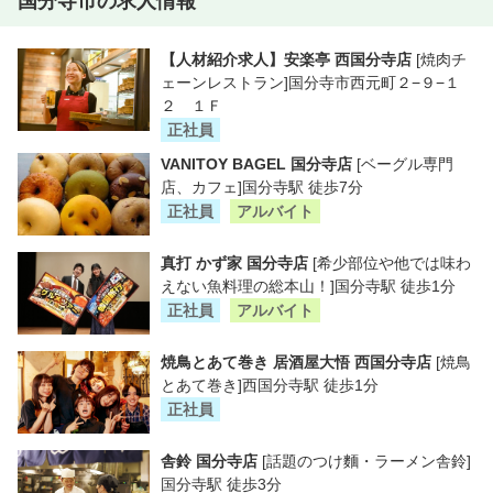
国分寺市の求人情報
【人材紹介求人】安楽亭 西国分寺店
[焼肉チ
ェーンレストラン]国分寺市西元町２−９−１
２ １Ｆ
正社員
VANITOY BAGEL 国分寺店
[ベーグル専門
店、カフェ]国分寺駅 徒歩7分
正社員
アルバイト
真打 かず家 国分寺店
[希少部位や他では味わ
えない魚料理の総本山！]国分寺駅 徒歩1分
正社員
アルバイト
焼鳥とあて巻き 居酒屋大悟 西国分寺店
[焼鳥
とあて巻き]西国分寺駅 徒歩1分
正社員
舎鈴 国分寺店
[話題のつけ麵・ラーメン舎鈴]
国分寺駅 徒歩3分