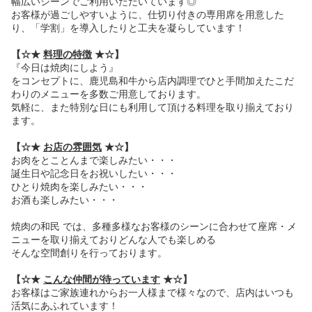
幅広いシーンでご利用いただいています◎
お客様が過ごしやすいように、仕切り付きの専用席を用意した
り、「学割」を導入したりと工夫を凝らしています！
【☆★
料理の特徴
★☆】
『今日は焼肉にしよう』
をコンセプトに、鹿児島和牛から店内調理でひと手間加えたこだ
わりのメニューを多数ご用意しております。
気軽に、また特別な日にも利用して頂ける料理を取り揃えており
ます。
【☆★
お店の雰囲気
★☆】
お肉をとことんまで楽しみたい・・・
誕生日や記念日をお祝いしたい・・・
ひとり焼肉を楽しみたい・・・
お酒も楽しみたい・・・
焼肉の和民 では、多種多様なお客様のシーンに合わせて座席・メ
ニューを取り揃えておりどんな人でも楽しめる
そんな空間創りを行っております。
【☆★
こんな仲間が待っています
★☆】
お客様はご家族連れからお一人様まで様々なので、店内はいつも
活気にあふれています！