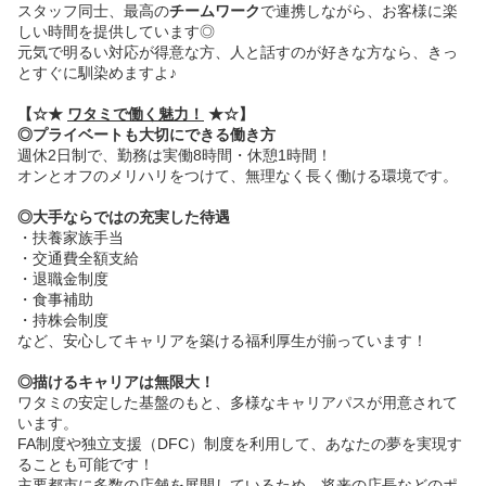
スタッフ同士、最高の
チームワーク
で連携しながら、お客様に楽
しい時間を提供しています◎
元気で明るい対応が得意な方、人と話すのが好きな方なら、きっ
とすぐに馴染めますよ♪
【☆★
ワタミで働く魅力！
★☆】
◎プライベートも大切にできる働き方
週休2日制で、勤務は実働8時間・休憩1時間！
オンとオフのメリハリをつけて、無理なく長く働ける環境です。
◎大手ならではの充実した待遇
・扶養家族手当
・交通費全額支給
・退職金制度
・食事補助
・持株会制度
など、安心してキャリアを築ける福利厚生が揃っています！
◎描けるキャリアは無限大！
ワタミの安定した基盤のもと、多様なキャリアパスが用意されて
います。
FA制度や独立支援（DFC）制度を利用して、あなたの夢を実現す
ることも可能です！
主要都市に多数の店舗を展開しているため、将来の店長などのポ