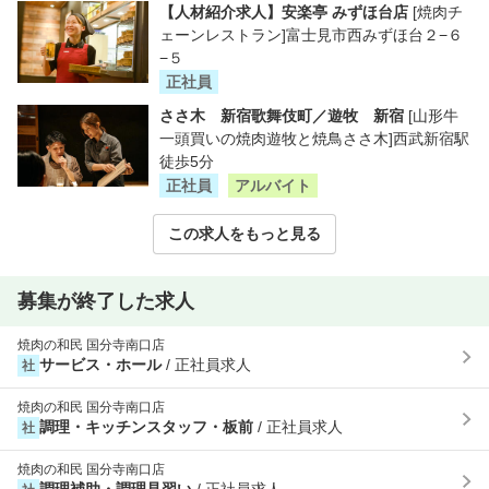
【人材紹介求人】安楽亭 みずほ台店
[焼肉チ
ェーンレストラン]富士見市西みずほ台２−６
−５
正社員
ささ木 新宿歌舞伎町／遊牧 新宿
[山形牛
一頭買いの焼肉遊牧と焼鳥ささ木]西武新宿駅
徒歩5分
正社員
アルバイト
この求人をもっと見る
募集が終了した求人
焼肉の和民 国分寺南口店
サービス・ホール
/ 正社員求人
社
焼肉の和民 国分寺南口店
調理・キッチンスタッフ・板前
/ 正社員求人
社
焼肉の和民 国分寺南口店