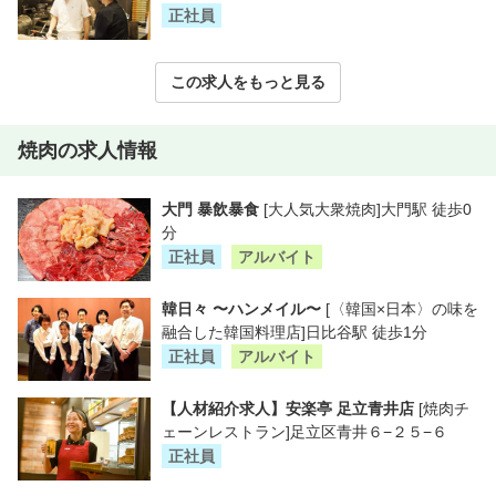
正社員
この求人をもっと見る
焼肉の求人情報
大門 暴飲暴食
[大人気大衆焼肉]大門駅 徒歩0
分
正社員
アルバイト
韓日々 〜ハンメイル〜
[〈韓国×日本〉の味を
融合した韓国料理店]日比谷駅 徒歩1分
正社員
アルバイト
【人材紹介求人】安楽亭 足立青井店
[焼肉チ
ェーンレストラン]足立区青井６−２５−６
正社員