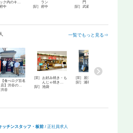
ー・居酒屋・…
（大戸屋）
の全国チェ…
スト
府中
[駅]
府中
[駅]
-
[駅]
-
人
一覧でもっと見る⇒
朝：ホテルの朝
[業]
舞踊・お座敷遊
[業]
和・洋ミックス
[業]
豊洲
食ビュッ／…
びを体験で…
バル
産鶏
浜松町
[駅]
新橋
[駅]
渋谷
[駅]
綾瀬
キッチンスタッフ・板前
/ 正社員求人