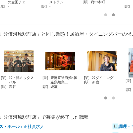
門
も開催する…
麺専門店
[駅]
武蔵野台
[駅]
府中
[駅]
府中
[駅]
ロ 分倍河原駅前店」と同じ業態！居酒屋・ダイニングバーの求
[業]
居酒屋
[業]
ビール特化の居
[業]
良心的大衆酒場
[業]
[駅]
浦和
酒屋
[駅]
高円寺
[駅]
中野
[駅]
ロ 分倍河原駅前店」で募集が終了した職種
ス・ホール
/ 正社員求人
調理・
社