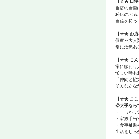
【☆★
自慢
当店の自慢
秘伝のぷる
自信を持っ
【☆★
お店
個室～大人
常に活気あ
【☆★
こん
常に賑わう
忙しい時も
「仲間と協
そんなあな
【☆★
ここ
◎大手なら
・しっかり
・家族手当
・食事補助
生活をしっ