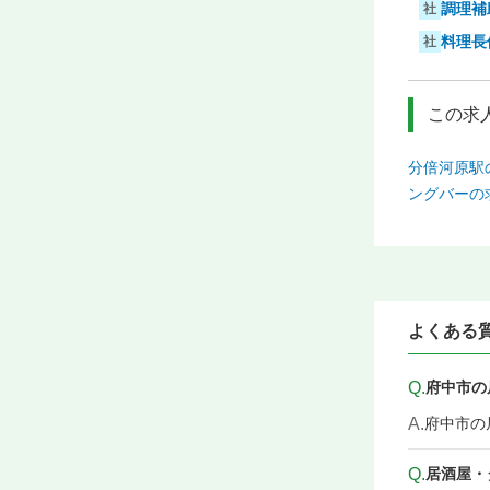
調理補
社
料理長
社
この求
分倍河原駅
ングバーの
よくある
Q.
府中市の
A.
府中市の
Q.
居酒屋・