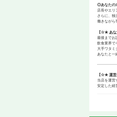
◎あなたの
店長やエリ
さらに、独
働きながら
【☆★
あな
最後までお
飲食業界で
大手ワタミ
あなたと一
【☆★
運営
当店を運営
安定した経