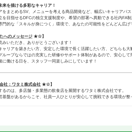
未来を描ける多彩なキャリア！
アをまとめるSV、メニューを考える商品開発など、幅広いキャリアパス
立を目指せるDFCの独立支援制度や、希望の部署へ異動できる社内FA
専門的な「スキルが身につく」環境で、あなたの可能性をどんどん広げ
たへのメッセージ
★☆】
読みいただき、ありがとうございます！
キャリアを築きたい方、安定した環境で長く活躍したい方、どちらも大
グループならではの充実した研修やサポート体制があるので、安心して
緒に働ける日を、スタッフ一同楽しみにしています！
会社：ワタミ株式会社
★☆】
するのは、多店舗・多業態の飲食店を展開するワタミ株式会社です。
営基盤があるからこそ、社員一人ひとりが安心して挑戦できる環境が整