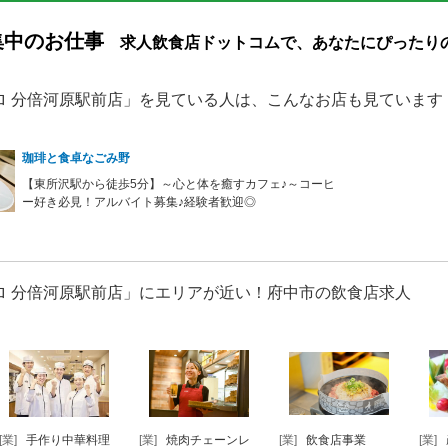
集中のお仕事
求人飲食店ドットコムで、あなたにぴったり
ロ 分倍河原駅前店」を見ている人は、こんなお店も見ています
珈琲と食卓なごみ野
【東所沢駅から徒歩5分】～心と体を癒すカフェ♪～コーヒ
ー好き必見！アルバイト募集♪経験者歓迎◎
ロ 分倍河原駅前店」にエリアが近い！府中市の飲食店求人
[業]
病院内の調理部
[業]
毎日子ども食堂
[業]
ラーメン・つけ
[業]