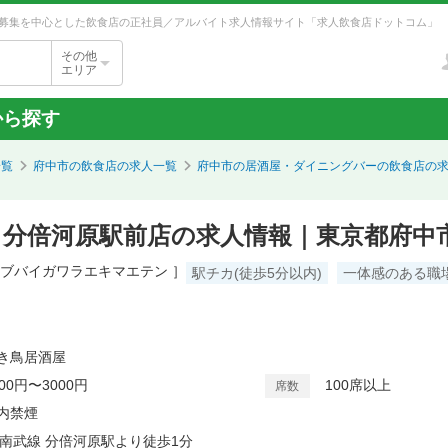
募集を中心とした飲食店の正社員／アルバイト求人情報サイト「求人飲食店ドットコム」
その他
エリア
から探す
一覧
府中市の飲食店の求人一覧
府中市の居酒屋・ダイニングバーの飲食店の
 分倍河原駅前店の求人情報｜東京都府中
 ブバイガワラエキマエテン ］
駅チカ(徒歩5分以内)
一体感のある職
き鳥居酒屋
000円〜3000円
100席以上
席数
内禁煙
R南武線 分倍河原駅より徒歩1分