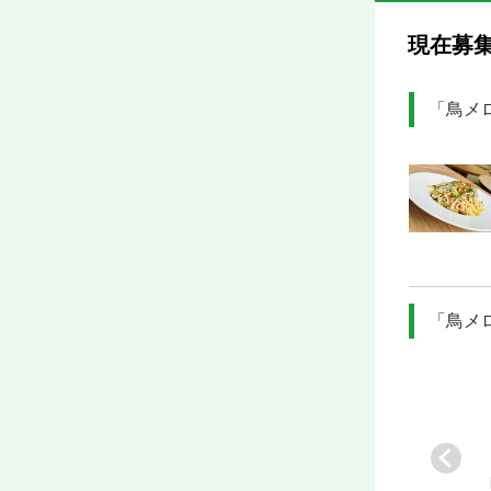
現在募
「鳥メ
「鳥メ
レ
[業]
飲食店事業
[業]
産婦人科クリニ
[業]
ホテル内レスト