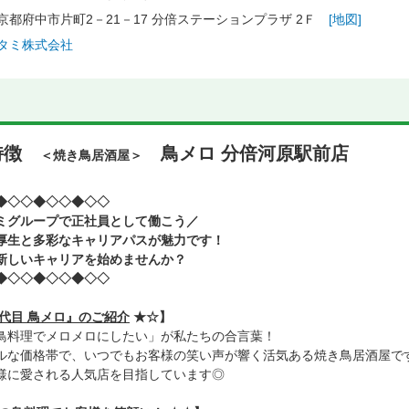
京都府中市片町2－21－17 分倍ステーションプラザ 2Ｆ
[地図]
タミ株式会社
特徴
鳥メロ 分倍河原駅前店
＜焼き鳥居酒屋＞
◆◇◇◆◇◇◆◇◇
ミグループで正社員として働こう／
厚生と多彩なキャリアパスが魅力です！
新しいキャリアを始めませんか？
◆◇◇◆◇◇◆◇◇
代目 鳥メロ』のご紹介
★☆】
鳥料理でメロメロにしたい」が私たちの合言葉！
ルな価格帯で、いつでもお客様の笑い声が響く活気ある焼き鳥居酒屋で
様に愛される人気店を目指しています◎