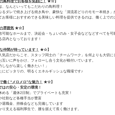
の鳥料理でお客様を笑顔に！
★☆】
は、なんといってもこだわりの鳥料理！
ぷるダレで焼き上げる焼き鳥や、豪快な「清流若どりのモモ一本焼き」
てお客様におすすめできる美味しい料理を提供できるのは、働く上での
の雰囲気
★☆】
数可能なホールまで、決起会・ちょいのみ・女子会などなどすべてを可
る店内となっております！
な仲間が待っています！
★☆】
人気店だからこそ、スタッフ同士の「チームワーク」を何よりも大切に
お互いに声をかけ、フォローし合う文化が根付いています。
力しながら楽しく働きたい！」
たにピッタリの、明るくエネルギッシュな職場です♪
で働く“メロメロ”な魅力！
★☆】
ではの安心・安定の環境！
休める「週休2日制」でプライベートも充実！
や社割など各種手当が豊富
や退職金、持株会なども完備しています
かり支える福利厚生で、腰を据えて長く働けます。