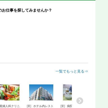
のお仕事を探してみませんか？
一覧でもっと見る⇒
ダイニングバ
[業]
和定食チェーン
[業]
手作り中華料理
[業]
焼肉