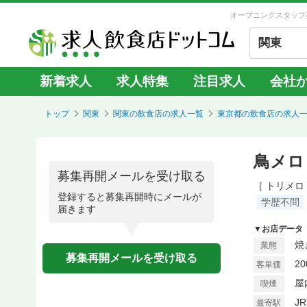
オープニングスタッフ
関東
新着求人
求人特集
注目求人
会社
トップ
関東
関東の飲食店の求人一覧
東京都の飲食店の求人
鳥メロ
募集再開メールを受け取る
［ トリメロ
登録すると募集再開時にメールが
学歴不問
届きます
▼お店データ
焼
業態
募集再開メールを受け取る
2
客単価
屋
喫煙
J
最寄駅