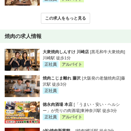
この求人をもっと見る
焼肉の求人情報
大衆焼肉しんすけ 川崎店
[黒毛和牛大衆焼肉]
川崎駅 徒歩1分
正社員
アルバイト
焼肉こじま離れ 藤沢
[大阪発の老舗焼肉店]藤
沢駅 徒歩3分
正社員
徳永肉酒場 本店
[「うまい・安い・ヘルシ
ー」が売りの肉酒場]東神奈川駅 徒歩3分
正社員
アルバイト
(仮)焼肉新業態
[焼肉]横浜駅 徒歩3分