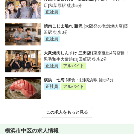
店]秋葉原駅 徒歩5分
正社員
焼肉こじま離れ 藤沢
[大阪発の老舗焼肉店]藤
沢駅 徒歩3分
正社員
大衆焼肉しんすけ 三田店
[東京進出4号店目！
黒毛和牛大衆焼肉]田町駅 徒歩2分
正社員
アルバイト
横浜 七海
[和食・鮨]横浜駅 徒歩3分
正社員
アルバイト
この求人をもっと見る
横浜市中区の求人情報