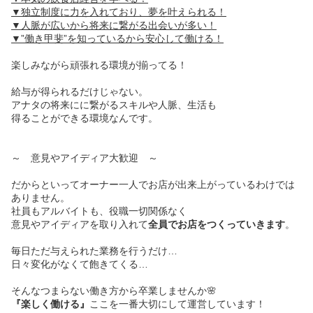
▼独立制度に力を入れており、夢を叶えられる！
▼人脈が広いから将来に繋がる出会いが多い！
▼”働き甲斐”を知っているから安心して働ける！
楽しみながら頑張れる環境が揃ってる！
給与が得られるだけじゃない。
アナタの将来にに繋がるスキルや人脈、生活も
得ることができる環境なんです。
～ 意見やアイディア大歓迎 ～
だからといってオーナー一人でお店が出来上がっているわけでは
ありません。
社員もアルバイトも、役職一切関係なく
意見やアイディアを取り入れて
全員でお店をつくっていきます
。
毎日ただ与えられた業務を行うだけ…
日々変化がなくて飽きてくる…
そんなつまらない働き方から卒業しませんか🌸
『楽しく働ける』
ここを一番大切にして運営しています！