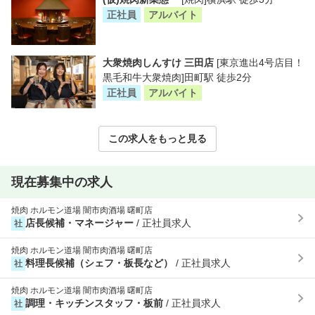
正社員
アルバイト
大衆焼肉しんすけ 三田店
[東京進出4号店目！
黒毛和牛大衆焼肉]田町駅 徒歩2分
正社員
アルバイト
この求人をもっと見る
現在募集中の求人
焼肉 ホルモン道場 闇市肉酒場 曙町店
店長候補・マネージャー
/ 正社員求人
社
焼肉 ホルモン道場 闇市肉酒場 曙町店
料理長候補（シェフ・板長など）
/ 正社員求人
社
焼肉 ホルモン道場 闇市肉酒場 曙町店
調理・キッチンスタッフ・板前
/ 正社員求人
社