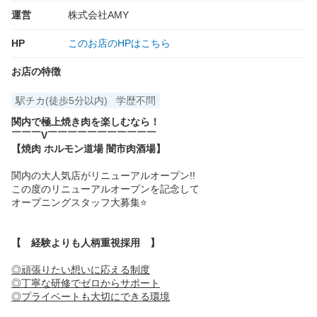
運営
株式会社AMY
HP
このお店のHPはこちら
お店の特徴
駅チカ(徒歩5分以内)
学歴不問
関内で極上焼き肉を楽しむなら！
￣￣￣V￣￣￣￣￣￣￣￣￣￣￣
【焼肉 ホルモン道場 闇市肉酒場】
関内の大人気店がリニューアルオープン!!
この度のリニューアルオープンを記念して
オープニングスタッフ大募集⭐
【 経験よりも人柄重視採用 】
◎頑張りたい想いに応える制度
◎丁寧な研修でゼロからサポート
◎プライベートも大切にできる環境