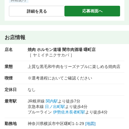
応募画面へ
詳細を見る
お店情報
店名
焼肉 ホルモン道場 闇市肉酒場 曙町店
［ ヤミイチニクサカバ ］
業態
上質な黒毛和牛肉をリーズナブルに楽しめる焼肉店
喫煙
※選考過程においてご確認ください
定休日
なし
最寄駅
JR根岸線
関内駅
より徒歩7分
京急本線
日ノ出町駅
より徒歩4分
ブルーライン
伊勢佐木長者町駅
より徒歩4分
勤務地
神奈川県横浜市中区曙町1-1-29
[地図]