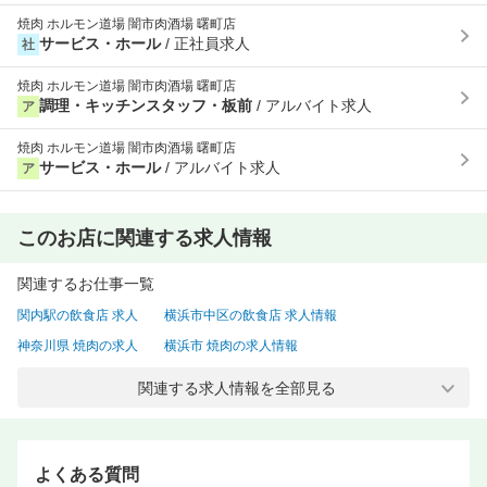
焼肉 ホルモン道場 闇市肉酒場 曙町店
サービス・ホール
/ 正社員求人
社
焼肉 ホルモン道場 闇市肉酒場 曙町店
調理・キッチンスタッフ・板前
/ アルバイト求人
ア
焼肉 ホルモン道場 闇市肉酒場 曙町店
サービス・ホール
/ アルバイト求人
ア
このお店に関連する求人情報
関連するお仕事一覧
関内駅の飲食店 求人
横浜市中区の飲食店 求人情報
神奈川県 焼肉の求人
横浜市 焼肉の求人情報
横浜市中区 焼肉の求人
神奈川県 居酒屋・ダイニングバーの求人情報
関連する求人情報を全部見る
横浜市 居酒屋・ダイニングバーの求人
横浜市中区 居酒屋・ダイニングバーの求人情報
横浜市 焼肉 正社員の求人
横浜市中区 焼肉 正社員の求人情報
よくある質問