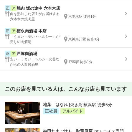
焼肉 坂の途中 六本木店
正
ア
肉を熟知した店主がお届けする
六本木駅 徒歩1分
六本木の焼肉屋
徳永肉酒場 本店
正
ア
「うまい・安い・ヘルシー」が
東神奈川駅 徒歩3分
売りの肉酒場
戸塚肉酒場
正
ア
安い・うまい・ヘルシーの昔な
戸塚駅 徒歩1分
がらの大衆居酒屋
このお店を見ている人は、こんなお店も見ています
地葉 はなれ
[焼き鳥]横浜駅 徒歩5分
正社員
アルバイト
神田たまごけん 秋葉原店
[オムライス専門