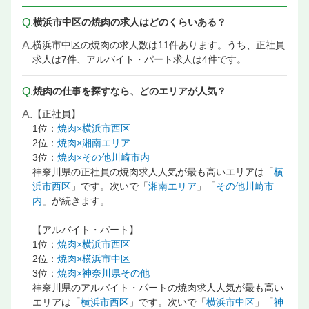
横浜市 焼肉 バイトの求人
横浜市中区 焼肉 バイトの求人情報
Q.
横浜市中区の焼肉の求人はどのくらいある？
関内駅 焼肉の求人
関内駅 居酒屋・ダイニングバーの求人情報
A.
横浜市中区の焼肉の求人数は11件あります。うち、正社員
関内駅 店長候補・マネージャーの飲食店 求人
求人は7件、アルバイト・パート求人は4件です。
関内駅 料理長候補（シェフ・板長など）の飲食店 求人情報
関内駅 調理・キッチンスタッフ・板前の飲食店 求人
Q.
焼肉の仕事を探すなら、どのエリアが人気？
関内駅 サービス・ホールの飲食店 求人情報
A.
【正社員】
1位：
焼肉×横浜市西区
2位：
焼肉×湘南エリア
3位：
焼肉×その他川崎市内
神奈川県の正社員の焼肉求人人気が最も高いエリアは「
横
浜市西区
」です。次いで「
湘南エリア
」「
その他川崎市
内
」が続きます。
【アルバイト・パート】
1位：
焼肉×横浜市西区
2位：
焼肉×横浜市中区
3位：
焼肉×神奈川県その他
神奈川県のアルバイト・パートの焼肉求人人気が最も高い
エリアは「
横浜市西区
」です。次いで「
横浜市中区
」「
神