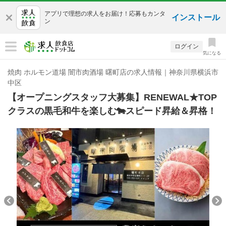
アプリで理想の求人をお届け！応募もカンタ
インストール
ン
ログイン
気になる
焼肉 ホルモン道場 闇市肉酒場 曙町店の求人情報｜神奈川県横浜市
中区
【オープニングスタッフ大募集】RENEWAL★TOP
クラスの黒毛和牛を楽しむ🐄スピード昇給＆昇格！