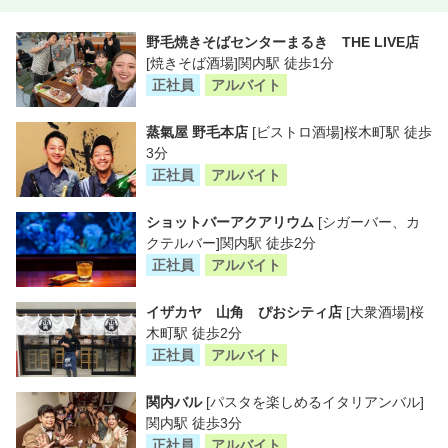
野毛焼きそばセンターまるき THE LIVE店
[焼きそば酒場]関内駅 徒歩1分
正社員
アルバイト
蒸氣屋 野毛本店
[ビストロ酒場]桜木町駅 徒歩
3分
正社員
アルバイト
ショットバーアクアリウム
[シガーバー、カ
クテルバー]関内駅 徒歩2分
正社員
アルバイト
イザカヤ 山角 ぴおシティ店
[大衆酒場]桜
木町駅 徒歩2分
正社員
アルバイト
関内バル
[パスタを楽しめるイタリアンバル]
関内駅 徒歩3分
正社員
アルバイト