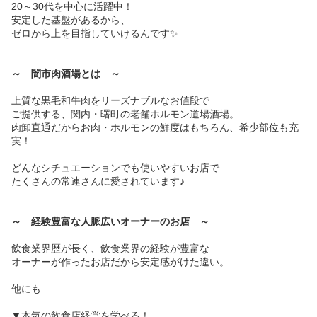
20～30代を中心に活躍中！
安定した基盤があるから、
ゼロから上を目指していけるんです✨
～ 闇市肉酒場とは ～
上質な黒毛和牛肉をリーズナブルなお値段で
ご提供する、関内・曙町の老舗ホルモン道場酒場。
肉卸直通だからお肉・ホルモンの鮮度はもちろん、希少部位も充
実！
どんなシチュエーションでも使いやすいお店で
たくさんの常連さんに愛されています♪
～ 経験豊富な人脈広いオーナーのお店 ～
飲食業界歴が長く、飲食業界の経験が豊富な
オーナーが作ったお店だから安定感がけた違い。
他にも…
▼本気の飲食店経営を学べる！