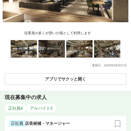
従業員の多くが憩いの場として利用します
更新日：
2026年08月07日
アプリでサクッと開く
現在募集中の求人
正社員
4
アルバイト
2
正社員
店長候補・マネージャー