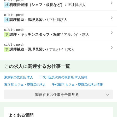
cafe the perch
料理長候補（シェフ・板長など）
/ 正社員求人
社
cafe the perch
調理補助・調理見習い
/ 正社員求人
社
cafe the perch
調理・キッチンスタッフ・板前
/ アルバイト求人
ア
cafe the perch
調理補助・調理見習い
/ アルバイト求人
ア
この求人に関連するお仕事一覧
東京駅の飲食店 求人
千代田区丸の内の飲食店 求人情報
東京都 カフェ・喫茶店の求人
千代田区 カフェ・喫茶店の求人情報
東京都 給食・社員食堂・病院・介護の求人
関連するお仕事を全部見る
千代田区 給食・社員食堂・病院・介護の求人情報
千代田区 カフェ・喫茶店 正社員の求人
千代田区 カフェ・喫茶店 バイトの求人情報
よくある質問