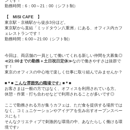
ンです！
勤務時間：6：00～21：00（シフト制）
【 MISI CAFE 】
東京駅・京橋駅から徒歩3分ほど。
東京駅から直結「ミッドタウン八重洲」にある、オフィス内カフ
ェレストランです！
勤務時間：6:00～21:00（シフト制）
今回は、両店舗の一員として働いてくれる新しい仲間を大募集◎
≪21:00までの勤務＋土日祝日定休≫
なので働きやすさは抜群で
す！
東京のオフィスの中心地で楽しく仕事に取り組んでみませんか？
■＊■
こんな雰囲気の職場です♪
■＊■
お客さまは一般の方ではなく、オフィスを利用されている方。
休憩・作業・打ち合わせなどで利用されることが多いです◎
ここで勤務される方が集うカフェは、ただ食を提供する場所では
なく、コミュニケーションやアイデアを生み出すオープンスペー
スにも！
そんなクリエティブで刺激的な環境の中、あなたらしく働ける環
境です♪