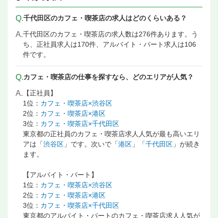
東京駅 カフェ・喫茶店の求人
Q.
千代田区のカフェ・喫茶店の求人はどのくらいある？
東京駅 給食・社員食堂・病院・介護の求人情報
A.
千代田区のカフェ・喫茶店の求人数は276件あります。う
東京駅 店長候補・マネージャーの飲食店 求人
ち、正社員求人は170件、アルバイト・パート求人は106
東京駅 調理・キッチンスタッフ・板前の飲食店 求人情報
件です。
東京駅 料理長候補（シェフ・板長など）の飲食店 求人
東京駅 調理補助・調理見習いの飲食店 求人情報
Q.
カフェ・喫茶店の仕事を探すなら、どのエリアが人気？
A.
【正社員】
1位：
カフェ・喫茶店×渋谷区
2位：
カフェ・喫茶店×港区
3位：
カフェ・喫茶店×千代田区
東京都の正社員のカフェ・喫茶店求人人気が最も高いエリ
アは「
渋谷区
」です。次いで「
港区
」「
千代田区
」が続き
ます。
【アルバイト・パート】
1位：
カフェ・喫茶店×渋谷区
2位：
カフェ・喫茶店×港区
3位：
カフェ・喫茶店×千代田区
東京都のアルバイト・パートのカフェ・喫茶店求人人気が