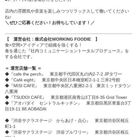
店内の雰囲気や音楽を楽しみつつリラックスして働いてください
ね♪
＼ぜひご応募ください！お待ちしています！／
【 運営会社：株式会社WORKING FOODIE 】
食×空間×アイディアで組織を強くする！
食を通じた『社内コミュニケーショントータルプロデュース』を
する会社です。
＝ 運営店舗一覧 ＝
◆『cafe the perch』 東京都千代田区丸の内2-7-2 JPタワー
◆『Café eight』 東京都中央区日本橋室町2‐1‐1 三井2号館
◆『MISI CAFE』 東京都中央区八重洲2-2-1 東京ミッドタウン
八重洲
◆『TSUDOI CAFE』 東京都港区南青山3丁目8-35 Grid Tower
◆『アオバダイ セントラルキッチン』 東京都目黒区青葉台3丁
目19-11 88.AOBADAI
◆『渋谷サクラステージ からあげ・点心』 東京都渋谷区桜丘
町1-1
◆『渋谷サクラステージ 渋谷ブルワリー』 東京都渋谷区桜丘