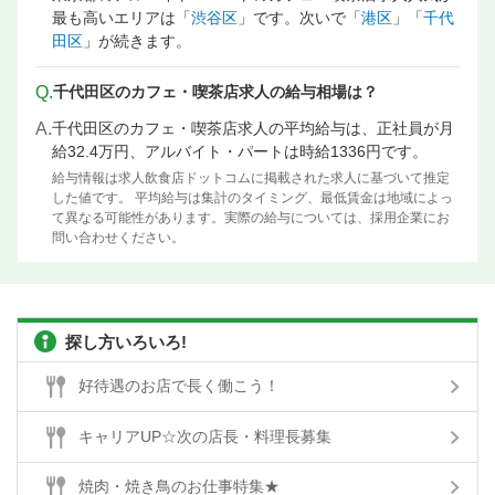
最も高いエリアは「
渋谷区
」です。次いで「
港区
」「
千代
田区
」が続きます。
Q.
千代田区のカフェ・喫茶店求人の給与相場は？
A.
千代田区のカフェ・喫茶店求人の平均給与は、正社員が月
給32.4万円、アルバイト・パートは時給1336円です。
給与情報は求人飲食店ドットコムに掲載された求人に基づいて推定
した値です。 平均給与は集計のタイミング、最低賃金は地域によっ
て異なる可能性があります。実際の給与については、採用企業にお
問い合わせください。
探し方いろいろ!
好待遇のお店で長く働こう！
キャリアUP☆次の店長・料理長募集
焼肉・焼き鳥のお仕事特集★