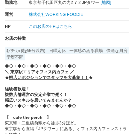
勤務地
東京都千代田区丸の内2-7-2 JPタワー
[地図]
運営
株式会社WORKING FOODIE
HP
このお店のHPはこちら
お店の特徴
駅チカ(徒歩5分以内)
日曜定休
一体感のある職場
快適な厨房
学歴不問
◆◇・◆◇・◆◇・◆◇・◆◇・◆◇
＼ 東京駅エリアオフィス内カフェ ／
★
幅広いポジションでスタッフを大募集！！
★
経験者歓迎！
複数店舗運営の安定企業で働く！
幅広いスキルを磨いてみませんか？
◆◇・◆◇・◆◇・◆◇・◆◇・◆◇
【 cafe the perch 】
東京駅・二重橋前駅から徒歩3分ほど。
東京駅から直結「JPタワー」にある、オフィス内カフェレストラ