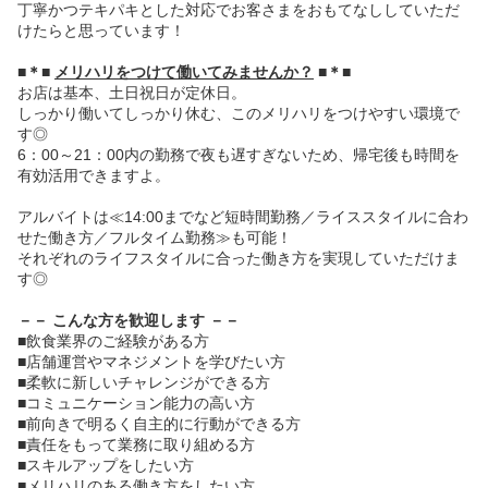
丁寧かつテキパキとした対応でお客さまをおもてなししていただ
けたらと思っています！
■＊■
メリハリをつけて働いてみませんか？
■＊■
お店は基本、土日祝日が定休日。
しっかり働いてしっかり休む、このメリハリをつけやすい環境で
す◎
6：00～21：00内の勤務で夜も遅すぎないため、帰宅後も時間を
有効活用できますよ。
アルバイトは≪14:00までなど短時間勤務／ライススタイルに合わ
せた働き方／フルタイム勤務≫も可能！
それぞれのライフスタイルに合った働き方を実現していただけま
す◎
－－ こんな方を歓迎します －－
■飲食業界のご経験がある方
■店舗運営やマネジメントを学びたい方
■柔軟に新しいチャレンジができる方
■コミュニケーション能力の高い方
■前向きで明るく自主的に行動ができる方
■責任をもって業務に取り組める方
■スキルアップをしたい方
■メリハリのある働き方をしたい方