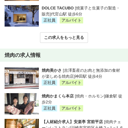
DOLCE TACUBO
[焼菓子と生菓子の製造・
販売]代官山駅 徒歩6分
正社員
アルバイト
この求人をもっと見る
焼肉の求人情報
焼肉美かさ
[吉澤畜産のお肉と無添加の食材
が楽しめる焼肉店]神田駅 徒歩4分
正社員
アルバイト
焼肉かまくら本店
[焼肉・ホルモン]鎌倉駅 徒
歩2分
正社員
アルバイト
【人材紹介求人】安楽亭 宮前平店
[焼肉チェ
ーンレストラン]川崎市宮前区土橋２−１−１６