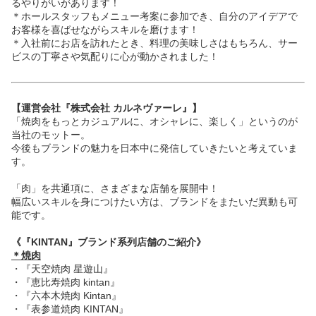
るやりがいがあります！
＊ホールスタッフもメニュー考案に参加でき、自分のアイデアで
お客様を喜ばせながらスキルを磨けます！
＊入社前にお店を訪れたとき、料理の美味しさはもちろん、サー
ビスの丁寧さや気配りに心が動かされました！
【運営会社『株式会社 カルネヴァーレ』】
「焼肉をもっとカジュアルに、オシャレに、楽しく」というのが
当社のモットー。
今後もブランドの魅力を日本中に発信していきたいと考えていま
す。
「肉」を共通項に、さまざまな店舗を展開中！
幅広いスキルを身につけたい方は、ブランドをまたいだ異動も可
能です。
《『KINTAN』ブランド系列店舗のご紹介》
＊焼肉
・『天空焼肉 星遊山』
・『恵比寿焼肉 kintan』
・『六本木焼肉 Kintan』
・『表参道焼肉 KINTAN』