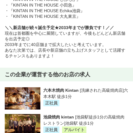
・『KINTAN IN THE HOUSE 小田急』
・『KINTAN IN THE HOUSE Echika池袋』
・『KINTAN IN THE HOUSE 大丸東京』
＼＼新店舗が続々誕生予定★2033年までが勝負です！／／
現在は首都圏を中心に展開していますが、今後もどんどん新店舗
を出店予定◎
2033年までに40店舗まで拡大したいと考えています。
あなた次第では、店長や新店舗の立ち上げスタッフとして活躍す
るチャンスもありますよ！
この企業が運営する他のお店の求人
六本木焼肉 Kintan
[洗練された高級焼肉店]六
本木駅 徒歩1分
正社員
池袋焼肉 kintan
[池袋駅徒歩1分の高級焼肉
レストラン]池袋駅 徒歩1分
正社員
アルバイト