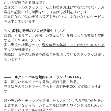
がいを実感できる環境です。
当店のホールスタッフは、ただ料理をお運びするだけでなく、お
客様の記憶に残る時間をつくりあげる役割を担います。
高級店ならではの王道の接客を学びつつ、あなたなりのサービス
を追求していけます！
＼＼ 多彩な分野のプロが活躍中！ ／／
焼肉、イタリアン、寿司、カフェなど、多岐にわたる業態を展開
する『KINTAN』ブランド。
実力重視の社風なので、
勤続年数や年齢にとらわれないキャリア
アップが可能
です。
実際に、若手の役職者や高給与を実現しているスタッフが活躍し
ています！
――・◆グローバルな焼肉レストラン『KINTAN』
常に新しいカルチャーを発信し続ける街、渋谷。
当店はそのランドマークである『渋谷PARCO』の7階にありま
す！
鏡や光のライティングを活用した大人の“くつろぎ空間”が自慢◎
上質でありながらも、カジュアルに焼肉とワインをお楽しみいた
だく新しいスタイルのお店です。