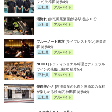
フェ]渋谷駅 徒歩4分
正社員
アルバイト
活惚れ
[割烹風居酒屋]渋谷駅 徒歩10分
正社員
アルバイト
ブルーノート東京
[ライブレストラン]表参道
駅 徒歩8分
正社員
アルバイト
NODO
[トラディショナル料理とナチュラル
ワインの店]飯田橋駅 徒歩5分
正社員
アルバイト
焼肉美かさ
[吉澤畜産のお肉と無添加の食材
が楽しめる焼肉店]神田駅 徒歩4分
正社員
アルバイト