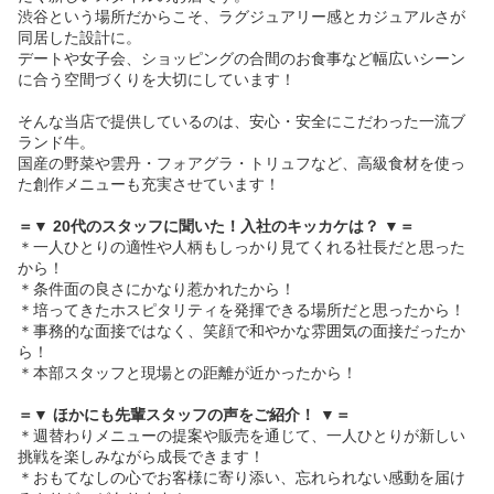
渋谷という場所だからこそ、ラグジュアリー感とカジュアルさが
同居した設計に。
デートや女子会、ショッピングの合間のお食事など幅広いシーン
に合う空間づくりを大切にしています！
そんな当店で提供しているのは、安心・安全にこだわった一流ブ
ランド牛。
国産の野菜や雲丹・フォアグラ・トリュフなど、高級食材を使っ
た創作メニューも充実させています！
＝▼ 20代のスタッフに聞いた！入社のキッカケは？ ▼＝
＊一人ひとりの適性や人柄もしっかり見てくれる社長だと思った
から！
＊条件面の良さにかなり惹かれたから！
＊培ってきたホスピタリティを発揮できる場所だと思ったから！
＊事務的な面接ではなく、笑顔で和やかな雰囲気の面接だったか
ら！
＊本部スタッフと現場との距離が近かったから！
＝▼ ほかにも先輩スタッフの声をご紹介！ ▼＝
＊週替わりメニューの提案や販売を通じて、一人ひとりが新しい
挑戦を楽しみながら成長できます！
＊おもてなしの心でお客様に寄り添い、忘れられない感動を届け