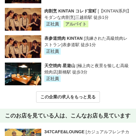
肉割烹 KINTAN コレド室町
[【KINTAN系列】
モダンな肉割烹]三越前駅 徒歩1分
正社員
アルバイト
表参道焼肉 KINTAN
[洗練された高級焼肉レ
ストラン]表参道駅 徒歩1分
正社員
天空焼肉 星遊山
[極上肉と夜景を愉しむ高級
焼肉店]新橋駅 徒歩3分
正社員
この企業の求人をもっと見る
このお店を見ている人は、こんなお店も見ています
347CAFE&LOUNGE
[カジュアルフレンチカ