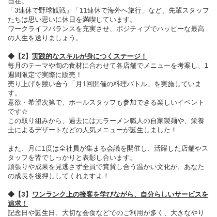
自在。
「3連休で野球観戦」「11連休で海外へ旅行」など、先輩スタッフ
たちは思い思いに休日を満喫しています。
ワークライフバランスを充実させ、ポジティブでハッピーな最高
の人生を送りましょう。
◆【2】
実践的なスキルが身につくステージ！
毎月のテーマや旬の食材に合わせて各店舗でメニューを考案し、1
週間限定で実際に販売！
売り上げを競い合う「月1回開催の料理バトル」を実施していま
す。
意欲・希望次第で、ホールスタッフも参加できる楽しいイベント
です☆
この取り組みから、過去には元ラーメン職人の自家製麺や、栄養
士によるデザートなどの人気メニューが誕生しました！
また、月に1度は全社員が集まる会議を開催し、活躍した店舗やス
タッフを皆でしっかりと表彰し合います。
頑張りや成果を見逃さず全員で賞賛し合う温かい文化が、あなた
の成長を後押ししてくれますよ！
◆【3】
ワンランク上の接客を学びながら、自分らしいサービスを
追求！
記念日や誕生日、大切な会食などでのご利用が多く、大きなやり