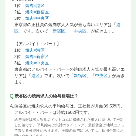
1位：
焼肉×港区
2位：
焼肉×新宿区
3位：
焼肉×中央区
東京都の正社員の焼肉求人人気が最も高いエリアは「
港
区
」です。次いで「
新宿区
」「
中央区
」が続きます。
【アルバイト・パート】
1位：
焼肉×港区
2位：
焼肉×新宿区
3位：
焼肉×中央区
東京都のアルバイト・パートの焼肉求人人気が最も高いエ
リアは「
港区
」です。次いで「
新宿区
」「
中央区
」が続き
ます。
Q.
渋谷区の焼肉求人の給与相場は？
A.
渋谷区の焼肉求人の平均給与は、正社員が月給39.5万円、
アルバイト・パートは時給1502円です。
給与情報は求人飲食店ドットコムに掲載された求人に基づいて推定
した値です。 平均給与は集計のタイミング、最低賃金は地域によっ
て異なる可能性があります。実際の給与については、採用企業にお