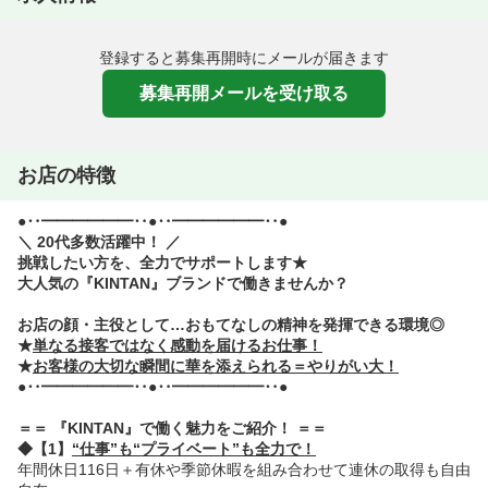
登録すると募集再開時にメールが届きます
募集再開メールを受け取る
お店の特徴
●‥━━━━━━‥●‥━━━━━━‥●
＼ 20代多数活躍中！ ／
挑戦したい方を、全力でサポートします★
大人気の『KINTAN』ブランドで働きませんか？
お店の顔・主役として…おもてなしの精神を発揮できる環境◎
★
単なる接客ではなく感動を届けるお仕事！
★
お客様の大切な瞬間に華を添えられる＝やりがい大！
●‥━━━━━━‥●‥━━━━━━‥●
＝＝ 『KINTAN』で働く魅力をご紹介！ ＝＝
◆【1】
“仕事”も“プライベート”も全力で！
年間休日116日＋有休や季節休暇を組み合わせて連休の取得も自由