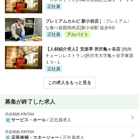
正社員
プレミアムカルビ 新小岩店
[〈プレミアム〉
な食べ放題焼肉店]新小岩駅 徒歩9分
正社員
アルバイト
【人材紹介求人】安楽亭 所沢亀ヶ谷店
[焼肉
チェーンレストラン]所沢市大字亀ヶ谷字東原
１０−１
正社員
この求人をもっと見る
募集が終了した求人
渋谷焼肉 KINTAN
サービス・ホール
/ 正社員求人
社
渋谷焼肉 KINTAN
店長候補・マネージャー
/ 正社員求人
社