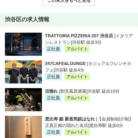
この求人をもっと見る
渋谷区の求人情報
TRATTORIA PIZZERIA 207 渋谷店
[イタリア
ンレストラン]渋谷駅 徒歩3分
正社員
アルバイト
347CAFE&LOUNGE
[カジュアルフレンチカ
フェ]渋谷駅 徒歩4分
正社員
アルバイト
活惚れ
[割烹風居酒屋]渋谷駅 徒歩10分
正社員
アルバイト
恵比寿 鮨 新進気鋭はなれ
[【会員制/紹介制】
正真正銘の隠れた名店]恵比寿駅 徒歩0分
正社員
アルバイト