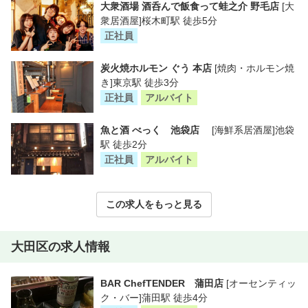
大衆酒場 酒呑んで飯食って蛙之介 野毛店
[大
衆居酒屋]桜木町駅 徒歩5分
正社員
炭火焼ホルモン ぐう 本店
[焼肉・ホルモン焼
き]東京駅 徒歩3分
正社員
アルバイト
魚と酒 べっく 池袋店
[海鮮系居酒屋]池袋
駅 徒歩2分
正社員
アルバイト
この求人をもっと見る
大田区の求人情報
BAR ChefTENDER 蒲田店
[オーセンティッ
ク・バー]蒲田駅 徒歩4分