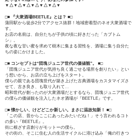
▼△▼△▼△▼△▼△▼△▼
□■ 『大衆酒場BEETLE』とは？ ■□
蒲田駅から徒歩2分でアクセス抜群！地域密着型のネオ大衆酒場で
す。
お店の名前は、自分たちが子供の頃に好きだった「カブトム
シ」。
夜な夜な甘い蜜を求めて樹木に集まる習性を、酒場に集う自分た
ちの姿にかけました。
□■ コンセプトは“団塊ジュニア世代の価値観”。 ■□
「団塊ジュニア世代が気持ち良く過ごせる場所を創りたい」とい
う想いから、お店の立ち上げをスタート。
僕らの親である団塊世代が築き上げた古典酒場をカスタマイズさ
せて、古き良き、も取り入れて…
昭和世代が創ったのが大衆酒場だとするなら、団塊ジュニア世代
の僕らの価値観を注入したネオ酒場が『BEETLE』です。
□■ 懐かしい、けどどこか新しい。まさに温故知新！ ■□
「この店、昔からここにあったみたいだね！」そう言われるコト
の多い『BEETLE』。
街に根ざす店創りがモットーの僕ら。
その街の、そこに住む人の生活サイクルに溶け込み「俺の行きつ