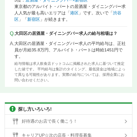
3位：
居酒屋・ダイニングバー×新宿区
東京都のアルバイト・パートの居酒屋・ダイニングバー求
人人気が最も高いエリアは「
港区
」です。次いで「
渋谷
区
」「
新宿区
」が続きます。
Q.
大田区の居酒屋・ダイニングバー求人の給与相場は？
A.
大田区の居酒屋・ダイニングバー求人の平均給与は、正社
員が月給35.8万円、アルバイト・パートは時給1451円で
す。
給与情報は求人飲食店ドットコムに掲載された求人に基づいて推定
した値です。 平均給与は集計のタイミング、最低賃金は地域によっ
て異なる可能性があります。実際の給与については、採用企業にお
問い合わせください。
探し方いろいろ!
好待遇のお店で長く働こう！
キャリアUP☆次の店長・料理長募集