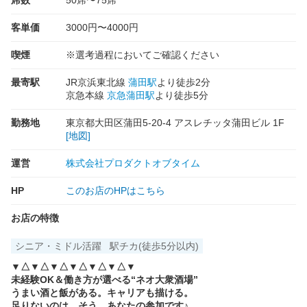
席数
50席〜75席
客単価
3000円〜4000円
喫煙
※選考過程においてご確認ください
最寄駅
JR京浜東北線
蒲田駅
より徒歩2分
京急本線
京急蒲田駅
より徒歩5分
勤務地
東京都大田区蒲田5-20-4 アスレチッタ蒲田ビル 1F
[地図]
運営
株式会社プロダクトオブタイム
HP
このお店のHPはこちら
お店の特徴
シニア・ミドル活躍
駅チカ(徒歩5分以内)
▼△▼△▼△▼△▼△▼△▼
未経験OK＆働き方が選べる“ネオ大衆酒場”
うまい酒と飯がある。キャリアも描ける。
足りないのは…そう、あなたの参加です♪