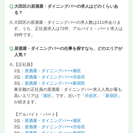
Q.
大田区の居酒屋・ダイニングバーの求人はどのくらいあ
蒲田駅 調理・キッチンスタッフ・板前の飲食店 求人情報
る？
蒲田駅 店長候補・マネージャーの飲食店 求人
A.
大田区の居酒屋・ダイニングバーの求人数は111件ありま
蒲田駅 サービス・ホールの飲食店 求人情報
す。うち、正社員求人は72件、アルバイト・パート求人は
蒲田駅 本部スタッフ・SVの飲食店 求人
39件です。
Q.
居酒屋・ダイニングバーの仕事を探すなら、どのエリアが
人気？
A.
【正社員】
1位：
居酒屋・ダイニングバー×港区
2位：
居酒屋・ダイニングバー×渋谷区
3位：
居酒屋・ダイニングバー×新宿区
東京都の正社員の居酒屋・ダイニングバー求人人気が最も
高いエリアは「
港区
」です。次いで「
渋谷区
」「
新宿区
」
が続きます。
【アルバイト・パート】
1位：
居酒屋・ダイニングバー×港区
2位：
居酒屋・ダイニングバー×渋谷区