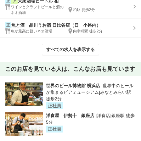
大衆酒場ビートル 柏
正
ア
ワインとクラフトビールと酒の
柏駅 徒歩2分
ネオ酒場
魚と酒 品川うお宿 日比谷店（日ゞ小路内）
正
魚が最高に旨いネオ酒場
内幸町駅 徒歩2分
すべての求人を表示する
このお店を見ている人は、こんなお店も見ています
世界のビール博物館 横浜店
[世界中のビール
が集まるビアミュージアム]みなとみらい駅
徒歩2分
正社員
洋食屋 伊勢十 銀座店
[洋食店]銀座駅 徒歩
5分
正社員