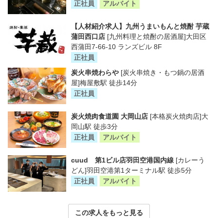
正社員
アルバイト
【人材紹介求人】九州うまいもんと焼酎 芋蔵
蒲田西口店
[九州料理と焼酎の居酒屋]大田区
西蒲田7-66-10 ランズビル 8F
正社員
炭火串焼わらや
[炭火串焼き・もつ鍋の居酒
屋]梅屋敷駅 徒歩14分
正社員
炭火焼肉食道園 大岡山店
[本格炭火焼肉店]大
岡山駅 徒歩3分
正社員
アルバイト
cuud 第1ビル店羽田空港国内線
[カレーう
どん]羽田空港第1ターミナル駅 徒歩5分
正社員
アルバイト
この求人をもっと見る