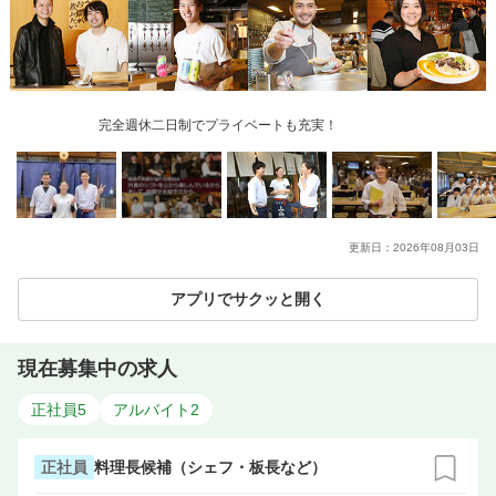
完全週休二日制でプライベートも充実！
更新日：
2026年08月03日
アプリでサクッと開く
現在募集中の求人
正社員
5
アルバイト
2
正社員
料理長候補（シェフ・板長など）