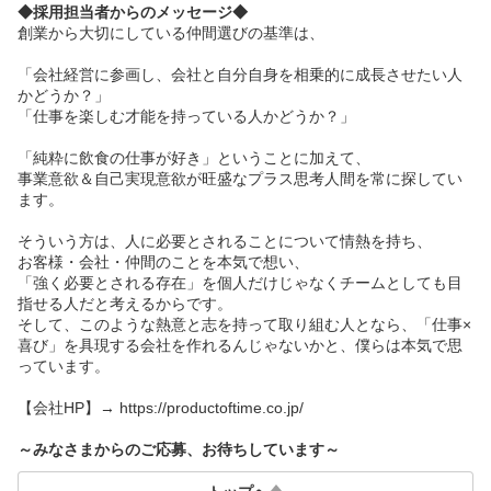
◆採用担当者からのメッセージ◆
創業から大切にしている仲間選びの基準は、
「会社経営に参画し、会社と自分自身を相乗的に成長させたい人
かどうか？」
「仕事を楽しむ才能を持っている人かどうか？」
「純粋に飲食の仕事が好き」ということに加えて、
事業意欲＆自己実現意欲が旺盛なプラス思考人間を常に探してい
ます。
そういう方は、人に必要とされることについて情熱を持ち、
お客様・会社・仲間のことを本気で想い、
「強く必要とされる存在」を個人だけじゃなくチームとしても目
指せる人だと考えるからです。
そして、このような熱意と志を持って取り組む人となら、「仕事×
喜び」を具現する会社を作れるんじゃないかと、僕らは本気で思
っています。
【会社HP】→ https://productoftime.co.jp/
～みなさまからのご応募、お待ちしています～