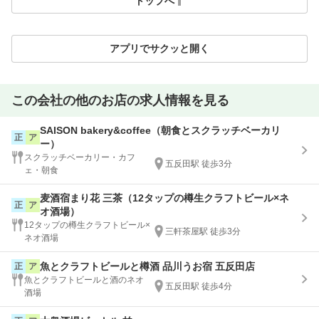
トップへ
アプリでサクッと開く
この会社の他のお店の求人情報を見る
SAISON bakery&coffee（朝食とスクラッチベーカリ
正
ア
ー）
スクラッチベーカリー・カフ
五反田駅 徒歩3分
ェ・朝食
麦酒宿まり花 三茶（12タップの樽生クラフトビール×ネ
正
ア
オ酒場）
12タップの樽生クラフトビール×
三軒茶屋駅 徒歩3分
ネオ酒場
魚とクラフトビールと樽酒 品川うお宿 五反田店
正
ア
魚とクラフトビールと酒のネオ
五反田駅 徒歩4分
酒場