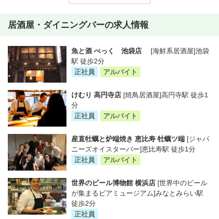
居酒屋・ダイニングバーの求人情報
魚と酒 べっく 池袋店
[海鮮系居酒屋]池袋
駅 徒歩2分
正社員
アルバイト
けむり 高円寺店
[焼鳥居酒屋]高円寺駅 徒歩1
分
正社員
アルバイト
産直牡蠣と炉端焼き 恵比寿 牡蠣ツ端
[ジャパ
ニーズオイスターバー]恵比寿駅 徒歩1分
正社員
アルバイト
世界のビール博物館 横浜店
[世界中のビール
が集まるビアミュージアム]みなとみらい駅
徒歩2分
正社員