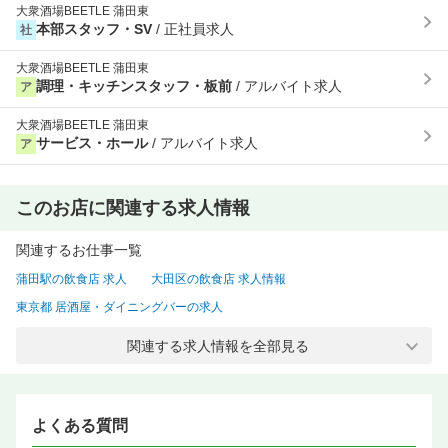
大衆酒場BEETLE 蒲田東
本部スタッフ・SV
/ 正社員求人
社
大衆酒場BEETLE 蒲田東
調理・キッチンスタッフ・板前
/ アルバイト求人
ア
大衆酒場BEETLE 蒲田東
サービス・ホール
/ アルバイト求人
ア
このお店に関連する求人情報
関連するお仕事一覧
蒲田駅の飲食店 求人
大田区の飲食店 求人情報
東京都 居酒屋・ダイニングバーの求人
大田区 居酒屋・ダイニングバーの求人情報
東京都 和食の求人
関連する求人情報を全部見る
大田区 和食の求人情報
大田区 居酒屋・ダイニングバー 正社員の求人
大田区 居酒屋・ダイニングバー バイトの求人情報
蒲田駅 居酒屋・ダイニングバーの求人
蒲田駅 和食の求人情報
よくある質問
蒲田駅 料理長候補（シェフ・板長など）の飲食店 求人