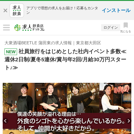
アプリで理想の求人をお届け！応募もカンタ
インストール
ン
ログイン
気になる
大衆酒場BEETLE 蒲田東の求人情報｜東京都大田区
社員旅行をはじめとした社内イベント多数≪
NEW
週休2日制/夏冬5連休/賞与年2回/月給30万円スター
ト♪≫