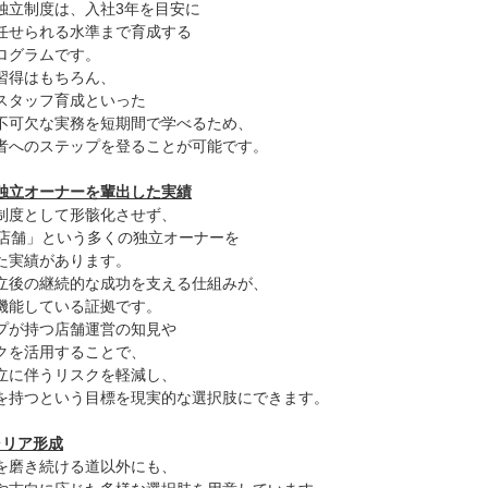
独立制度は、入社3年を目安に
任せられる水準まで育成する
ログラムです。
習得はもちろん、
スタッフ育成といった
不可欠な実務を短期間で学べるため、
者へのステップを登ることが可能です。
の独立オーナーを輩出した実績
制度として形骸化させず、
7店舗」という多くの独立オーナーを
た実績があります。
立後の継続的な成功を支える仕組みが、
機能している証拠です。
プが持つ店舗運営の知見や
クを活用することで、
立に伴うリスクを軽減し、
を持つという目標を現実的な選択肢にできます。
ャリア形成
を磨き続ける道以外にも、