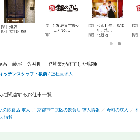
[業]
宅配寿司市場シ
[業]
和食10年。鮨10
[業]
[業]
鮨店
ェアNo.…
年。培…
[駅]
京都河原町
[駅]
-
[駅]
北新地
[駅]
会席 藤尾 先斗町」で募集が終了した職種
キッチンスタッフ・板前
/ 正社員求人
人に関連するお仕事一覧
駅の飲食店 求人
／
京都市中京区の飲食店 求人情報
／
寿司の求人
／
和
求人情報