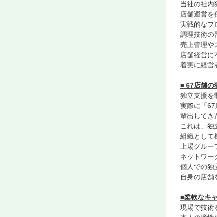
当社の社内
店舗運営を
実戦的なプ
調理技術の
売上管理や
店舗経営に
着実に経営
■ 67店舗
独立支援を
実際に「6
輩出してき
これは、独
組織として
上場グルー
ネットワー
個人での独
自身の店舗
■柔軟なキ
現場で技術