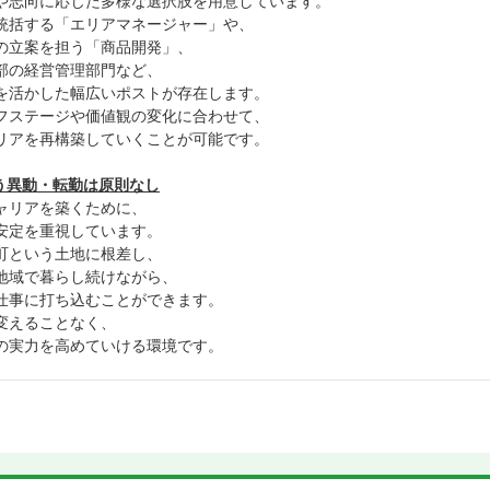
や志向に応じた多様な選択肢を用意しています。
統括する「エリアマネージャー」や、
の立案を担う「商品開発」、
部の経営管理部門など、
を活かした幅広いポストが存在します。
フステージや価値観の変化に合わせて、
リアを再構築していくことが可能です。
伴う異動・転勤は原則なし
ャリアを築くために、
安定を重視しています。
町という土地に根差し、
地域で暮らし続けながら、
仕事に打ち込むことができます。
変えることなく、
の実力を高めていける環境です。