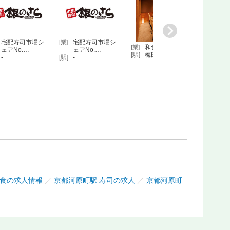
宅配寿司市場シ
[業]
宅配寿司市場シ
[業]
和食
[業]
和食店
ェアNo.…
ェアNo.…
かせ
[駅]
梅田
-
[駅]
-
[駅]
京都
食の求人情報
／
京都河原町駅 寿司の求人
／
京都河原町