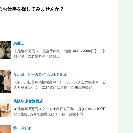
のお仕事を探してみませんか？
す
鳥彌三
【月給32万円～・完全予約制・時給1400～2000円】｜京
都・鴨川の老舗料亭「鳥彌三」
なか田 リーガロイヤルホテル店
《ホール社員を積極採用中！》ワンランク上の接客サービ
ス力が身に付く！21時迄には退勤可◎未経験歓迎
萬鰻亭 京都洛西店
★月給30.5万円スタート★串打ち三年、捌き八年→HOPE
だと最短3カ月で鰻職人に！年齢・経験不問
鮓 みずき