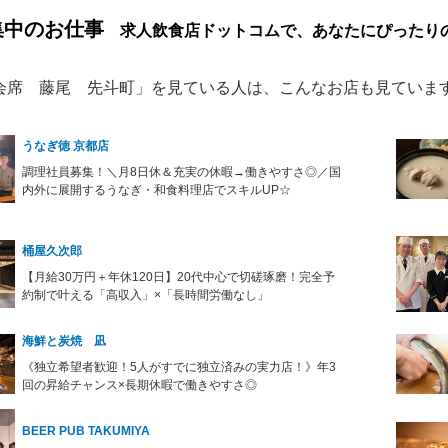
集中のお仕事
求人飲食店ドットコムで、あなたにぴったり
会席 藤尾 先斗町」を見ている人は、こんなお店も見ていま
うなぎ徳 京都店
調理社員募集！＼月8日休＆充実の休暇→働きやすさ◎／国
内外に展開するうなぎ・和食料理店でスキルUP☆
桶屋久次郎
【月給30万円＋年休120日】20代中心で切磋琢磨！完全予
約制で叶える「高収入」×「長時間労働なし」
海鮮と炭焼 凪
《独立希望者歓迎！5人がすでに独立済みの実力店！》年3
回の昇給チャンス×長期休暇で働きやすさ◎
BEER PUB TAKUMIYA