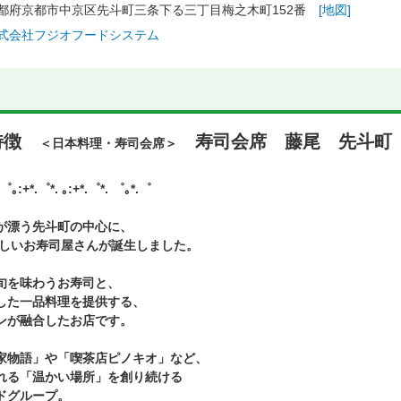
都府京都市中京区先斗町三条下る三丁目梅之木町152番
[地図]
式会社フジオフードシステム
特徴
寿司会席 藤尾 先斗町
＜日本料理・寿司会席＞
.゜｡:+*.゜*. ｡:+*.゜*. ゜｡*.゜
が漂う先斗町の中心に、
、新しいお寿司屋さんが誕生しました。
旬を味わうお寿司と、
した一品料理を提供する、
ンが融合したお店です。
家物語」や「喫茶店ピノキオ」など、
れる「温かい場所」を創り続ける
ドグループ。