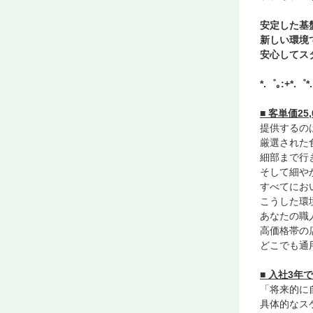
安定した基
新しい環境
安心してス
*.゜｡:+*.゜*
■ 客単価2
提供するのは
厳選された
細部まで行
そして細や
すべてにお
こうした環
あなたの職
高価格帯の
どこでも通
■ 入社3
「将来的に
具体的なス