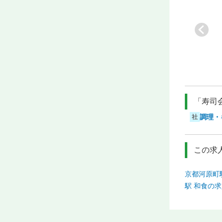
ま
[業]
江戸前鮨・居酒
[業]
江戸前鮨
[業]
寿司
屋・海鮮
[駅]
中之島
[駅]
なんば
[駅]
三宮
「寿司
調理・
社
この求
京都河原町
駅 和食の