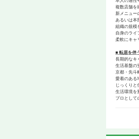
本人の適性
複数店舗を
新メニュー
あるいは本
組織の規模
自身のライ
柔軟にキャ
■ 転居を
長期的なキ
生活基盤の
京都・先斗
愛着のある
じっくりと
生活環境を
プロとして