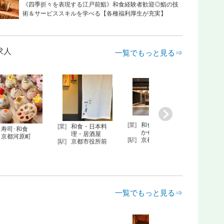
《四季折々を表現する江戸前鮨》和食経験者歓迎◎鮨の技
術＆サービススキルを学べる【各種福利厚生が充実】
求人
一覧でもっと見る⇒
[業]
和食・寿司おま
[業]
和食・日本料
寿司･和食
[業]
クラ
かせ／デザ…
理・居酒屋
京都河原町
ー
[駅]
京都河原町
[駅]
京都市役所前
[駅]
烏丸
一覧でもっと見る⇒