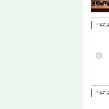
「寿司
[業]
直火焼きビーフ
[業]
町家を改装した
[業]
鮮度抜群の素材
バ
の本格派フ…
オーセンテ…
を使った寿…
[駅]
-
[駅]
京都市役所前
[駅]
-
「寿司