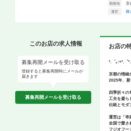
京
勤務地
株
運営
このお店の求人情報
お店の
募集再開メールを受け取る
*.゜｡:+*.゜*
登録すると募集再開時にメールが
京都の情緒
届きます
2025年
四季折々の
募集再開メールを受け取る
工夫を凝ら
伝統とモダ
運営は「串
全国で愛さ
フジオフー