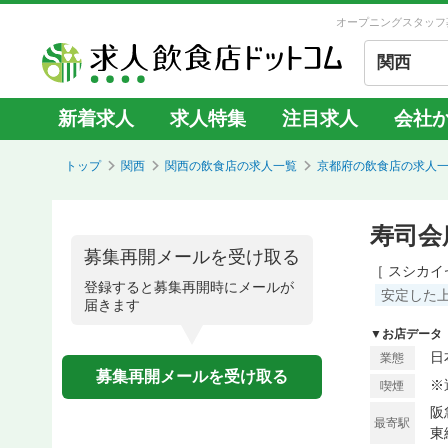
オープニングスタッフ
関西
新着求人
求人特集
注目求人
会社
トップ
関西
関西の飲食店の求人一覧
京都府の飲食店の求人
寿司会
募集再開メールを受け取る
［ スシカイ
登録すると募集再開時にメールが
安定した
届きます
▼お店データ
日
業態
募集再開メールを受け取る
※
喫煙
阪
最寄駅
東