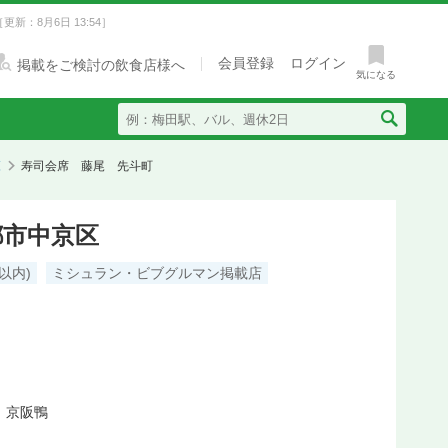
［更新：8月6日 13:54］
会員登録
ログイン
掲載をご検討の飲食店様へ
気になる
覧
寿司会席 藤尾 先斗町
都市中京区
以内)
ミシュラン・ビブグルマン掲載店
 京阪鴨