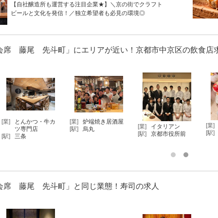
【自社醸造所も運営する注目企業★】＼京の街でクラフト
ビールと文化を発信！／独立希望者も必見の環境◎
会席 藤尾 先斗町」にエリアが近い！京都市中京区の飲食店
[業]
とんかつ・牛カ
[業]
炉端焼き居酒屋
[業]
[業]
イタリアン
ツ専門店
[駅]
烏丸
[駅]
[駅]
京都市役所前
[駅]
三条
会席 藤尾 先斗町」と同じ業態！寿司の求人