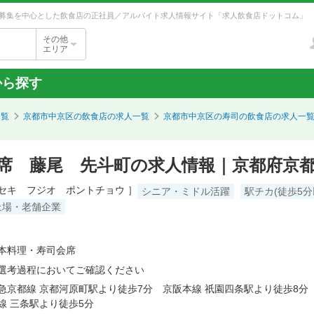
募集を中心とした飲食店の正社員／アルバイト求人情報サイト「求人飲食店ドットコム」
その他
エリア
から探す
一覧
京都市中京区の飲食店の求人一覧
京都市中京区の寿司の飲食店の求人一
席 藤尾 先斗町の求人情報｜京都府京
セキ フジオ ポントチョウ ］
シニア・ミドル活躍
駅チカ(徒歩5分
上場・老舗企業
本料理・寿司会席
選考過程においてご確認ください
急京都線 京都河原町駅より徒歩7分 京阪本線 祇園四条駅より徒歩8分
線 三条駅より徒歩5分