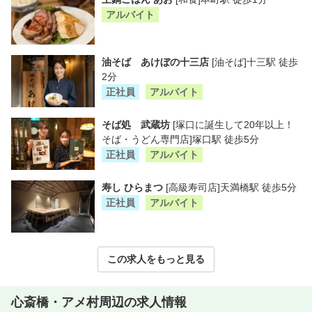
アルバイト
油そば あけぼの十三店
[油そば]十三駅 徒歩
2分
正社員
アルバイト
そば処 武蔵坊
[塚口に誕生して20年以上！
そば・うどん専門店]塚口駅 徒歩5分
正社員
アルバイト
寿し ひらまつ
[高級寿司店]天満橋駅 徒歩5分
正社員
アルバイト
この求人をもっと見る
心斎橋・アメ村周辺の求人情報