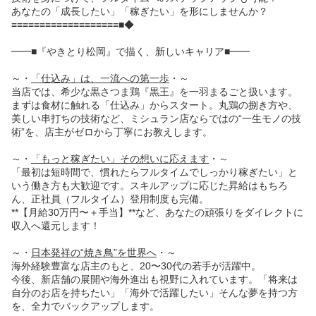
あなたの「成長したい」「稼ぎたい」を形にしませんか？
≡≡≡≡≡≡≡≡≡≡≡≡≡≡≡≡≡≡≡■◆
━━■『やきとり松岡』で描く、新しいキャリア■━━
～・
「仕込み」は、一流への第一歩
・～
当店では、希少な黒さつま鶏『黒王』を一羽まるごと扱います。
まずは食材に触れる「仕込み」からスタート。丸鶏の捌き方や、
美しい串打ちの技術など、ミシュラン店ならではの“一生モノの技
術”を、店主がゼロから丁寧にお教えします。
～・
「もっと稼ぎたい」その想いに応えます
・～
「最初は短時間で、慣れたらフルタイムでしっかり稼ぎたい」と
いう働き方も大歓迎です。スキルアップに応じた昇給はもちろ
ん、正社員（フルタイム）登用制度も完備。
**【月給30万円〜＋手当】**など、あなたの頑張りをダイレクトに
収入へ還元します！
～・
日本発祥の“焼き鳥”を世界へ
・～
海外経験豊富な店主のもと、20〜30代の若手が活躍中。
今後、新店舗の展開や海外進出も視野に入れています。「将来は
自分のお店を持ちたい」「海外で活躍したい」そんな夢を持つ方
を、全力でバックアップします。