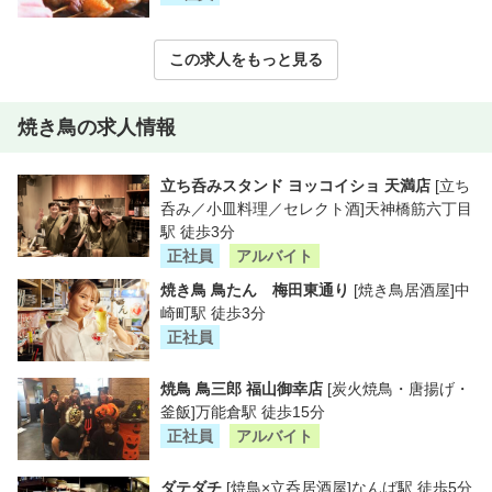
この求人をもっと見る
焼き鳥の求人情報
立ち呑みスタンド ヨッコイショ 天満店
[立ち
呑み／小皿料理／セレクト酒]天神橋筋六丁目
駅 徒歩3分
正社員
アルバイト
焼き鳥 鳥たん 梅田東通り
[焼き鳥居酒屋]中
崎町駅 徒歩3分
正社員
焼鳥 鳥三郎 福山御幸店
[炭火焼鳥・唐揚げ・
釜飯]万能倉駅 徒歩15分
正社員
アルバイト
ダテダチ
[焼鳥×立呑居酒屋]なんば駅 徒歩5分