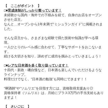
【 ここがポイント 】
□■
育成体制がしっかり整っています！
未経験から国内・海外での下積みを経て、自身のお店をオープン
させた店主。
なんと…オープンから1年未満で“ミシュランガイド”に掲載されま
した。
そんな店主から、さまざまな経験で得た技術や知識が学べる環
境。
⼀⼈ひとりのレベル感に合わせて、丁寧なサポートをおこないま
す。
続ける大切さを知り、諦めずに成功を掴みとっていきましょう！
□■
レアな日本酒を多く取り扱っています！
十四代・新政・磯自慢など、日本酒も楽しんでいただけるような
ラインナップ。
料理だけでなく、“日本酒の勉強”も同時にできます！！
“唎酒師”や“ソムリエ”を目指す方には、資格取得支援あり◎
資格保持者（ソムリエ）は、月給にプラス3万円の手当支給もあり
ますよ！
【 さいごに 】