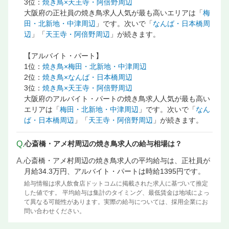
3位：
焼き鳥×天王寺・阿倍野周辺
大阪府の正社員の焼き鳥求人人気が最も高いエリアは「
梅
田・北新地・中津周辺
」です。次いで「
なんば・日本橋周
辺
」「
天王寺・阿倍野周辺
」が続きます。
【アルバイト・パート】
1位：
焼き鳥×梅田・北新地・中津周辺
2位：
焼き鳥×なんば・日本橋周辺
3位：
焼き鳥×天王寺・阿倍野周辺
大阪府のアルバイト・パートの焼き鳥求人人気が最も高い
エリアは「
梅田・北新地・中津周辺
」です。次いで「
なん
ば・日本橋周辺
」「
天王寺・阿倍野周辺
」が続きます。
Q.
心斎橋・アメ村周辺の焼き鳥求人の給与相場は？
A.
心斎橋・アメ村周辺の焼き鳥求人の平均給与は、正社員が
月給34.3万円、アルバイト・パートは時給1395円です。
給与情報は求人飲食店ドットコムに掲載された求人に基づいて推定
した値です。 平均給与は集計のタイミング、最低賃金は地域によっ
て異なる可能性があります。実際の給与については、採用企業にお
問い合わせください。