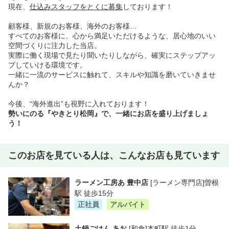
現在、
仕込みスタッフをとくに募集
しております！
顧客様、新規のお客様、海外のお客様…
すべてのお客様に、心から満足いただけるような、居⼼地のいい
空間づくりに注力した当店。
実際に働く現場で見たり聞いたりしながら、確実にステップアッ
プしていける環境です。
一緒に⼀流のサービスに触れて、スキルや知識を磨いていきませ
んか？
今後、“海外進出”も視野に入れております！
勢いにのる『やきとり松岡』で、一緒にお店を盛り上げましょ
う！
このお店を見ている人は、こんなお店も見ています
ラーメン工房あ 豊中店
[ラーメン専門店]曽根
駅 徒歩15分
正社員
アルバイト
土鍋ごはん あお
[和食]本町駅 徒歩1分