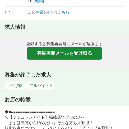
1F
[地図]
HP
このお店のHPはこちら
求人情報
登録すると募集再開時にメールが届きます
募集再開メールを受け取る
募集が終了した求人
正社員
3
アルバイト
3
お店の特徴
◆■≡≡≡≡≡≡≡≡≡≡≡≡≡≡≡≡≡≡≡
＼【ミシュランガイド】掲載店でプロの道へ／
「まずは裏方から始めたい」そんな方も大歓迎！
技術を身につけて、フルタイムへのステップアップも可能！