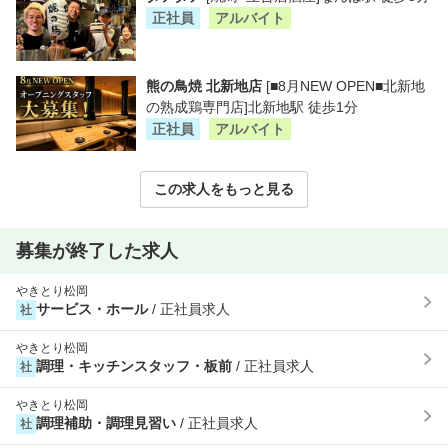
正社員
アルバイト
熊の鳥焼 北新地店
[■8月NEW OPEN■北新地
の熟成鶏専門店]北新地駅 徒歩1分
正社員
アルバイト
この求人をもっと見る
募集が終了した求人
やきとり松岡
サービス・ホール
/ 正社員求人
社
やきとり松岡
調理・キッチンスタッフ・板前
/ 正社員求人
社
やきとり松岡
調理補助・調理見習い
/ 正社員求人
社