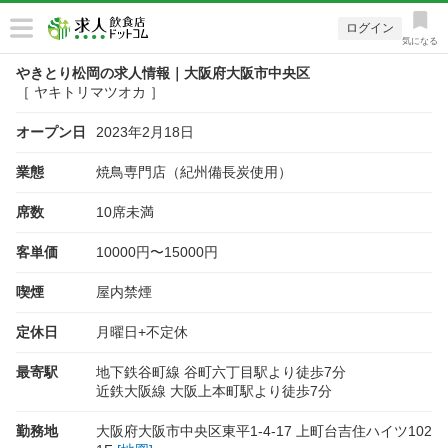
ログイン
気になる
やきとり松岡の求人情報｜大阪府大阪市中央区
［ ヤキトリマツオカ ］
オープン日
2023年2月18日
業態
焼鳥専門店（紀州備長炭使用）
席数
10席未満
客単価
10000円〜15000円
喫煙
屋内禁煙
定休日
月曜日+不定休
最寄駅
地下鉄谷町線 谷町六丁目駅より徒歩7分
近鉄大阪線 大阪上本町駅より徒歩7分
勤務地
大阪府大阪市中央区東平1-4-17 上町台吉住ハイツ102