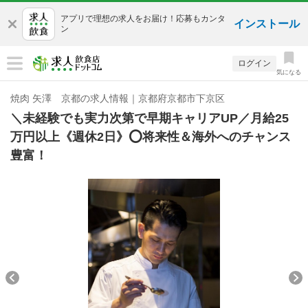
アプリで理想の求人をお届け！応募もカンタ
インストール
ン
ログイン
気になる
焼肉 矢澤 京都の求人情報｜京都府京都市下京区
＼未経験でも実力次第で早期キャリアUP／月給25
万円以上《週休2日》⭕将来性＆海外へのチャンス
豊富！