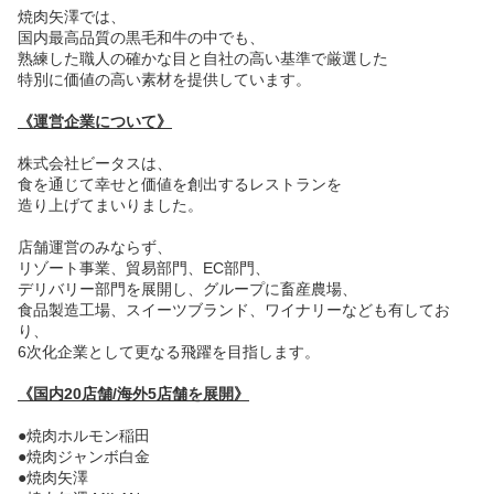
焼肉矢澤では、
国内最高品質の黒毛和牛の中でも、
熟練した職人の確かな目と自社の高い基準で厳選した
特別に価値の高い素材を提供しています。
《運営企業について》
株式会社ビータスは、
食を通じて幸せと価値を創出するレストランを
造り上げてまいりました。
店舗運営のみならず、
リゾート事業、貿易部門、EC部門、
デリバリー部門を展開し、グループに畜産農場、
食品製造工場、スイーツブランド、ワイナリーなども有してお
り、
6次化企業として更なる飛躍を目指します。
《国内20店舗/海外5店舗を展開》
●焼肉ホルモン稲田
●焼肉ジャンボ白金
●焼肉矢澤