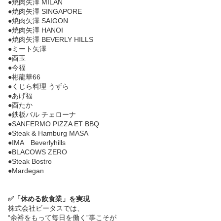
●焼肉矢澤 MILAN
●焼肉矢澤 SINGAPORE
●焼肉矢澤 SAIGON
●焼肉矢澤 HANOI
●焼肉矢澤 BEVERLY HILLS
●ミート矢澤
●酉玉
●今福
●彬龍華66
●くじら料理 うずら
●あげ福
●酉たか
●鉄板バル チェローナ
●SANFERMO PIZZA ET BBQ
●Steak & Hamburg MASA
●IMA Beverlyhills
●BLACOWS ZERO
●Steak Bostro
●Mardegan
✅「休める飲食業」を実現
株式会社ビータスでは、
“余裕をもって毎日を働く”事こそが