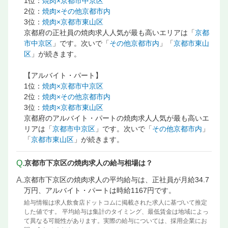
1位：
焼肉×京都市中京区
2位：
焼肉×その他京都市内
3位：
焼肉×京都市東山区
京都府の正社員の焼肉求人人気が最も高いエリアは「
京都
市中京区
」です。次いで「
その他京都市内
」「
京都市東山
区
」が続きます。
【アルバイト・パート】
1位：
焼肉×京都市中京区
2位：
焼肉×その他京都市内
3位：
焼肉×京都市東山区
京都府のアルバイト・パートの焼肉求人人気が最も高いエ
リアは「
京都市中京区
」です。次いで「
その他京都市内
」
「
京都市東山区
」が続きます。
Q.
京都市下京区の焼肉求人の給与相場は？
A.
京都市下京区の焼肉求人の平均給与は、正社員が月給34.7
万円、アルバイト・パートは時給1167円です。
給与情報は求人飲食店ドットコムに掲載された求人に基づいて推定
した値です。 平均給与は集計のタイミング、最低賃金は地域によっ
て異なる可能性があります。実際の給与については、採用企業にお