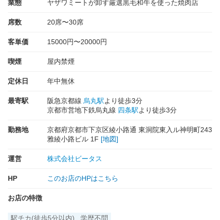
業態
ヤザワミートが卸す厳選黒毛和牛を使った焼肉店
席数
20席〜30席
客単価
15000円〜20000円
喫煙
屋内禁煙
定休日
年中無休
最寄駅
阪急京都線
烏丸駅
より徒歩3分
京都市営地下鉄烏丸線
四条駅
より徒歩3分
勤務地
京都府京都市下京区綾小路通 東洞院東入ル神明町243
雅綾小路ビル 1F
[地図]
運営
株式会社ビータス
HP
このお店のHPはこちら
お店の特徴
駅チカ(徒歩5分以内)
学歴不問