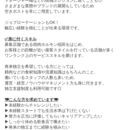
マネージャー職などの役職ポジションに就くことも◎
さまざまな業態やブランドの展開もしているため
空きポストを常にご用意しています。
ジョブローテーションもOK！
幅広い経験を積むことが出来る環境です。
✅身に付くスキル
募集店舗である焼肉ホルモン稲田をはじめ、
お客様との距離が近い接客スタイルを行っている店舗が多く
ワンランク上のサービススキルを磨けます。
将来独立を希望している方にとっては、
精肉などの食材知識や流通知識はもちろんのこと、
働いているスタッフの人数も多いため、
運営・経営ノウハウやマネジメント力も身に付きます。
独立支援制度も利用可能です◎
🍽️こんな方を求めています🍽️
▶未経験からチャレンジしたい
▶未経験スタートでも生活水準は下げたくない
▶努力を正当に評価してもらいキャリアアップしたい
▶しっかり休める飲食店で働きたい
▶将来の独立までに経験を積みたい