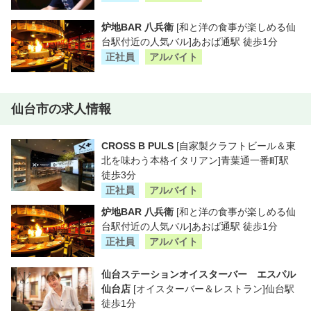
炉地BAR 八兵衛
[和と洋の食事が楽しめる仙
台駅付近の人気バル]あおば通駅 徒歩1分
正社員
アルバイト
仙台市の求人情報
CROSS B PULS
[自家製クラフトビール＆東
北を味わう本格イタリアン]青葉通一番町駅
徒歩3分
正社員
アルバイト
炉地BAR 八兵衛
[和と洋の食事が楽しめる仙
台駅付近の人気バル]あおば通駅 徒歩1分
正社員
アルバイト
仙台ステーションオイスターバー エスパル
仙台店
[オイスターバー＆レストラン]仙台駅
徒歩1分