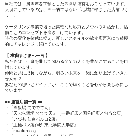
当社では、居酒屋を主軸とした飲食店運営をおこなっています。
大切にしているのは、画一的ではない「地域に根ざした店舗づく
り」。
ケータリング事業で培った柔軟な対応力とノウハウを活かし、店
舗ごとのコンセプトを磨き上げています。
時代の変化を敏感に捉え、新しいスタイルの飲食店運営にも積極
的にチャレンジし続けています。
【 求職者さまへ一言 】
私たちは、仕事を通じて関わる全ての人々を豊かにすることを目
指しています。
仲間と共に成長しながら、明るい未来を一緒に創り上げていきま
せんか？
あなたの想いとアイデアが、ここで輝くことを心から楽しみにし
ています！
■■ 運営店舗一覧 ■■
・『酒飯場 ででででん』
・『天ぷら酒場 ててて天』（一番町店／国分町店／勾当台店）
・『いづも 仙台パルコ2店』
・『土樋パン製作所 東北学院大学店』
・『noaddress』