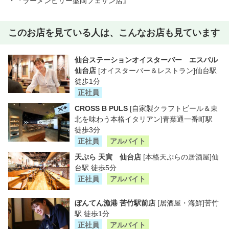
・『ラーメンビリー盛岡フェザン店』
このお店を見ている人は、こんなお店も見ています
仙台ステーションオイスターバー エスパル
仙台店
[オイスターバー＆レストラン]仙台駅
徒歩1分
正社員
CROSS B PULS
[自家製クラフトビール＆東
北を味わう本格イタリアン]青葉通一番町駅
徒歩3分
正社員
アルバイト
天ぷら 天寅 仙台店
[本格天ぷらの居酒屋]仙
台駅 徒歩5分
正社員
アルバイト
ぼんてん漁港 苦竹駅前店
[居酒屋・海鮮]苦竹
駅 徒歩1分
正社員
アルバイト