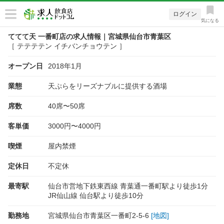
ログイン
気になる
ててて天 一番町店の求人情報｜宮城県仙台市青葉区
［ テテテテン イチバンチョウテン ］
オープン日
2018年1月
業態
天ぷらをリーズナブルに提供する酒場
席数
40席〜50席
客単価
3000円〜4000円
喫煙
屋内禁煙
定休日
不定休
最寄駅
仙台市営地下鉄東西線 青葉通一番町駅より徒歩1分
JR仙山線 仙台駅より徒歩10分
勤務地
宮城県仙台市青葉区一番町2-5-6
[地図]