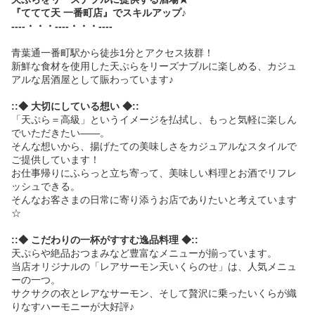
『ててて天 一番町店』でスキルアップ♪
----・・・----・・・----
青葉通一番町駅から徒歩1分とアクセス抜群！
新鮮な食材を使用した天ぷらをリーズナブルに楽しめる、カジュ
アルな居酒屋として賑わっています♪
::◆ 大切にしている想い ◆::
「天ぷら＝高級」というイメージを払拭し、もっと気軽に楽しん
でいただきたい――。
そんな想いから、揚げたての美味しさをカジュアルなスタイルで
ご提供しています！
お仕事帰りにふらっと立ち寄って、美味しい料理とお酒でリフレ
ッシュできる。
そんなお客さまの日常に寄り添うお店でありたいと考えています
☆
::◆ こだわりの一杯がすすむ逸品料理 ◆::
天ぷらや絶品おつまみなど豊富なメニューが揃っています。
当店オリジナルの「レアサーモン天いくらのせ」は、人気メニュ
ーの一つ。
サクサクの衣とレアなサーモン、そして贅沢に乗ったいくらが織
りなすハーモニーが大好評♪