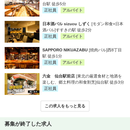
台駅 徒歩5分
正社員
アルバイト
日本酒バル sizucu しずく
[モダン和食×日本
酒バル]すすきの駅 徒歩2分
正社員
アルバイト
SAPPORO NIKUAZABU
[焼肉バル]西8丁目
駅 徒歩1分
正社員
アルバイト
六金 仙台駅前店
[東北の厳選食材と地酒を
楽しむ、郷土料理の和食割烹]仙台駅 徒歩3分
正社員
この求人をもっと見る
募集が終了した求人