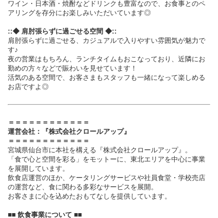
ワイン・日本酒・焼酎などドリンクも豊富なので、お食事とのペ
アリングを存分にお楽しみいただいています◎
::◆ 肩肘張らずに過ごせる空間 ◆::
肩肘張らずに過ごせる、カジュアルで入りやすい雰囲気が魅力で
す♪
夜の営業はもちろん、ランチタイムもおこなっており、近隣にお
勤めの方々などで賑わいを見せています！
活気のある空間で、お客さまもスタッフも一緒になって楽しめる
お店ですよ◎
＝＝＝＝＝＝＝＝＝＝＝＝
運営会社：『株式会社クロールアップ』
＝＝＝＝＝＝＝＝＝＝＝＝
宮城県仙台市に本社を構える『株式会社クロールアップ』。
「食で心と空間を彩る」をモットーに、東北エリアを中心に事業
を展開しています。
飲食店運営のほか、ケータリングサービスや社員食堂・学校売店
の運営など、食に関わる多彩なサービスを展開。
お客さまに心を込めたおもてなしを提供しています。
■■ 飲食事業について ■■