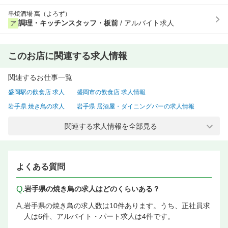
串焼酒場 萬（よろず）
調理・キッチンスタッフ・板前
/ アルバイト求人
ア
このお店に関連する求人情報
関連するお仕事一覧
盛岡駅の飲食店 求人
盛岡市の飲食店 求人情報
岩手県 焼き鳥の求人
岩手県 居酒屋・ダイニングバーの求人情報
盛岡駅 焼き鳥の求人
盛岡駅 居酒屋・ダイニングバーの求人情報
関連する求人情報を全部見る
盛岡駅 店長候補・マネージャーの飲食店 求人
盛岡駅 料理長候補（シェフ・板長など）の飲食店 求人情報
盛岡駅 調理・キッチンスタッフ・板前の飲食店 求人
よくある質問
盛岡駅 サービス・ホールの飲食店 求人情報
Q.
岩手県の焼き鳥の求人はどのくらいある？
A.
岩手県の焼き鳥の求人数は10件あります。うち、正社員求
人は6件、アルバイト・パート求人は4件です。