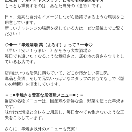
正社員・アルバイトスタッフ、どちらも積極採用中★
もっとも重視するのは、あなた自身の《意欲》です。
日々、最高な自分をイメージしながら活躍できるような環境をご
用意しています。
新しいチャレンジの場所を探している方は、ぜひ最後までご覧く
ださい！
◇◆━『串焼酒場 萬（よろず）』って？━◆◇
《早い！安い！うまい！》がそろう大衆酒場☆
毎日でも通いたくなるような気軽さと、居心地の良さをウリとし
ているお店です。
店内はいつも活気に満ちていて、どこか懐かしい雰囲気。
逸品と美酒、そして元気いっぱいなスタッフのおもてなしで《憩
いの時間》を演出しています。
＝：■
串焼き＆豊富な居酒屋メニュー
■：＝
当店の名物メニューは、国産鶏や新鮮な魚、野菜を使った串焼き
です。
味付けは海塩とタレをご用意し、毎日食べても飽きないような工
夫をこらしています。
さらに、串焼き以外のメニューも充実！