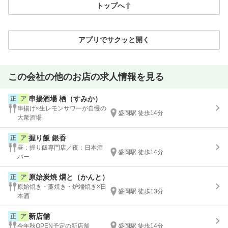
トップへ
アプリでサクッと開く
この会社の他のお店の求人情報を見る
串揚酒場 栖（すみか）
正
ア
串揚げ×生レモンサワーが自慢の
盛岡駅 徒歩14分
大衆酒場
握り飯 銀香
正
ア
昼：握り飯専門店／夜：日本酒
盛岡駅 徒歩14分
バー
原始炭焼 燗と（かんと）
正
ア
原始焼き・藁焼き・炉端焼き×日
盛岡駅 徒歩13分
本酒
新店舗
正
ア
今年秋OPEN予定の新店舗
盛岡駅 徒歩14分