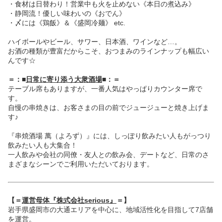
・食材は日替わり！営業中も火を止めない《本日の煮込み》
・静岡流！優しい味わいの《おでん》
・〆には《鶏飯》＆《盛岡冷麺》 etc.
ハイボールやビール、サワー、日本酒、ワインなど…。
お酒の種類が豊富だからこそ、おつまみのラインナップも幅広い
んです☆
＝：■
日常に寄り添う大衆酒場
■：＝
テーブル席もありますが、一番人気はやっぱりカウンター席で
す。
自慢の串焼きは、お客さまの目の前でジュージューと焼き上げま
す♪
『串焼酒場 萬（よろず）』には、しっぽり飲みたい人もがっつり
飲みたい人も大集合！
一人飲みや会社の同僚・友人との飲み会、デートなど、日常のさ
まざまなシーンでご利用いただいております。
【＝
運営母体『株式会社serious』
＝】
岩手県盛岡市の大通エリアを中心に、地域活性化を目指して7店舗
を運営。