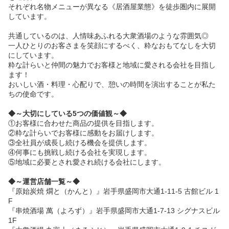
それぞれ名物メニューが異なる《居酒屋業態》を徒歩圏内に展開
しています。
共通しているのは、人情味あふれる大衆酒場のような雰囲気◎
一人ひとりのお客さまを笑顔にするべく、粋なおもてなしを大切
にしています。
粋な計らいと仲間の魅力でお客様と地域に愛される会社を目指し
ます！
おいしい酒・料理・心配りで、憩いの時間を演出することが私た
ちの使命です。
◆～大切にしている5つの価値観～◆
①お客様に合わせた商品の提供を目指します。
②粋な計らいでお客様に感動をお届けします。
③全社員が成長し続ける機会を提供します。
④何事にも挑戦し続ける会社を実現します。
⑤地域に必要とされ愛され続ける会社にします。
◆～運営店舗一覧～◆
『原始炭焼 燗と（かんと）』岩手県盛岡市大通1-11-5 古館ビル 1
F
『串焼酒場 萬（よろず）』岩手県盛岡市大通1-7-13 シグナスビル
1F