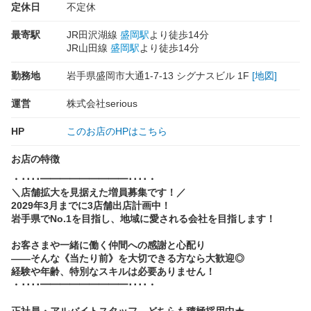
定休日
不定休
最寄駅
JR田沢湖線
盛岡駅
より徒歩14分
JR山田線
盛岡駅
より徒歩14分
勤務地
岩手県盛岡市大通1-7-13 シグナスビル 1F
[地図]
運営
株式会社serious
HP
このお店のHPはこちら
お店の特徴
・････━━━━━━━━━････・
＼店舗拡大を見据えた増員募集です！／
2029年3月までに3店舗出店計画中！
岩手県でNo.1を目指し、地域に愛される会社を目指します！
お客さまや一緒に働く仲間への感謝と心配り
――そんな《当たり前》を大切できる方なら大歓迎◎
経験や年齢、特別なスキルは必要ありません！
・････━━━━━━━━━････・