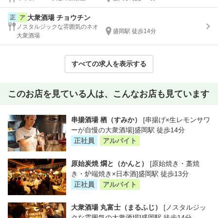
大衆酒場 チョウチン
正
ア
ノスタルジックな雰囲気のネオ
盛岡駅 徒歩14分
大衆酒場
すべての求人を表示する
このお店を見ている人は、こんなお店も見ています
串揚酒場 栖（すみか）
[串揚げ×生レモンサワ
ーが自慢の大衆酒場]盛岡駅 徒歩14分
正社員
アルバイト
原始炭焼 燗と（かんと）
[原始焼き・藁焼
き・炉端焼き×日本酒]盛岡駅 徒歩13分
正社員
アルバイト
大衆酒場 丸富士（まるふじ）
[ノスタルジッ
クな雰囲気の大衆酒場]盛岡駅 徒歩14分