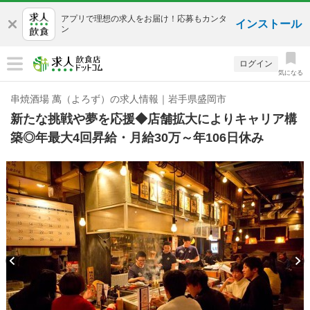
アプリで理想の求人をお届け！応募もカンタ
インストール
ン
ログイン
気になる
串焼酒場 萬（よろず）の求人情報｜岩手県盛岡市
新たな挑戦や夢を応援◆店舗拡大によりキャリア構
築◎年最大4回昇給・月給30万～年106日休み