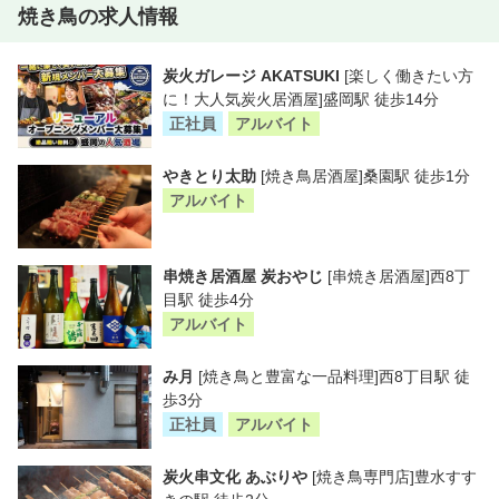
焼き鳥の求人情報
炭火ガレージ AKATSUKI
[楽しく働きたい方
に！大人気炭火居酒屋]盛岡駅 徒歩14分
正社員
アルバイト
やきとり太助
[焼き鳥居酒屋]桑園駅 徒歩1分
アルバイト
串焼き居酒屋 炭おやじ
[串焼き居酒屋]西8丁
目駅 徒歩4分
アルバイト
み月
[焼き鳥と豊富な一品料理]西8丁目駅 徒
歩3分
正社員
アルバイト
炭火串文化 あぶりや
[焼き鳥専門店]豊水すす