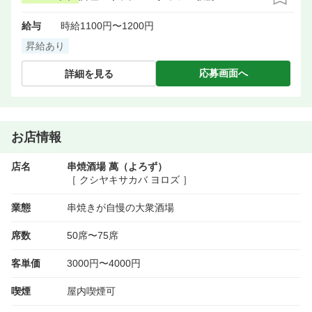
給与
時給1100円〜1200円
昇給あり
応募画面へ
詳細を見る
お店情報
店名
串焼酒場 萬（よろず）
［ クシヤキサカバ ヨロズ ］
業態
串焼きが自慢の大衆酒場
席数
50席〜75席
客単価
3000円〜4000円
喫煙
屋内喫煙可