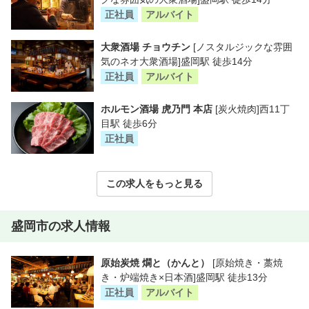
正社員
アルバイト
大衆酒場 チョウチン
[ノスタルジックな雰囲
気のネオ大衆酒場]盛岡駅 徒歩14分
正社員
アルバイト
ホルモン酒場 虎乃門 本店
[炭火焼肉]西11丁
目駅 徒歩6分
正社員
この求人をもっと見る
盛岡市の求人情報
原始炭焼 燗と（かんと）
[原始焼き・藁焼
き・炉端焼き×日本酒]盛岡駅 徒歩13分
正社員
アルバイト