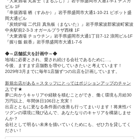
『大衆酒場 丸富士（まるふじ）』岩手県盛岡市大通1-9-1 チスガ
ビル 1F
『串揚酒場 栖（すみか）』岩手県盛岡市大通1-10-21 ピボット盛
岡大通ビル
『炭焼炉端 二代目 真魚板（まないた）』岩手県紫波郡紫波町紫波
中央駅前2-3-3 オガールプラザ西棟 1F
『大衆酒場 チョウチン』岩手県盛岡市大通1丁目7-12 浪岡ビル1F
『握り飯 銀香』岩手県盛岡市大通1-7-6
◆～店舗拡大を計画中～◆
地域に必要とされ、愛され続ける会社であるために…。
今後、ますます店舗数を増やしていきたいと考えています！
2029年3月までに毎年1店舗ずつの出店を計画しています。
新規出店がある＝スタッフにとってはポジションアップのチャン
ス
です★
夢に向かうキャリアや経験を積むことができ、働く環境も月給30
万円以上、年間休日106日と充実！
出店とともに更なる条件面の改善も行ってまいります！将来性バ
ツグンの環境に飛び込んで、あなたなりのキャリアを構築しませ
んか？
会社として明るい未来を描いていくためにも、ぜひ力を貸してく
ださい！